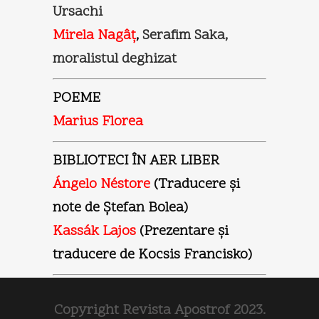
Ursachi
Mirela Nagâţ
,
Serafim Saka,
moralistul deghizat
POEME
Marius Florea
BIBLIOTECI ÎN AER LIBER
Ángelo Néstore
(Traducere şi
note de Ştefan Bolea)
Kassák Lajos
(Prezentare şi
traducere de Kocsis Francisko)
Copyright Revista Apostrof 2023.