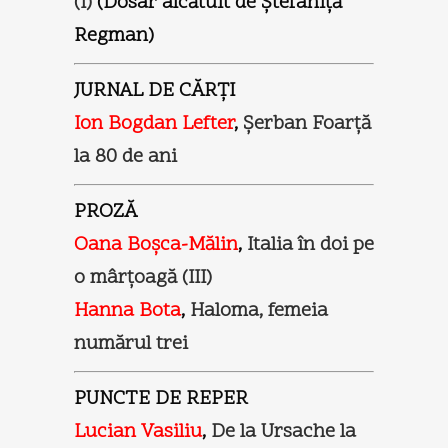
(I)
(Dosar alcătuit de Ștefaniță
Regman)
JURNAL DE CĂRŢI
Ion Bogdan Lefter
,
Şerban Foarţă
la 80 de ani
PROZĂ
Oana Boşca-Mălin
,
Italia în doi pe
o mârţoagă (III)
Hanna Bota
,
Haloma, femeia
numărul trei
PUNCTE DE REPER
Lucian Vasiliu
,
De la Ursache la