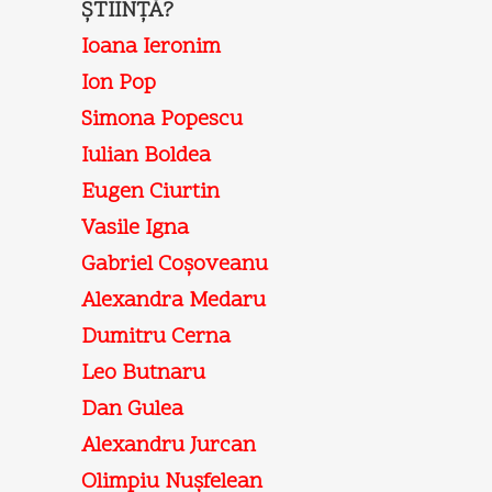
ŞTIINŢĂ?
Ioana Ieronim
Ion Pop
Simona Popescu
Iulian Boldea
Eugen Ciurtin
Vasile Igna
Gabriel Coşoveanu
Alexandra Medaru
Dumitru Cerna
Leo Butnaru
Dan Gulea
Alexandru Jurcan
Olimpiu Nuşfelean