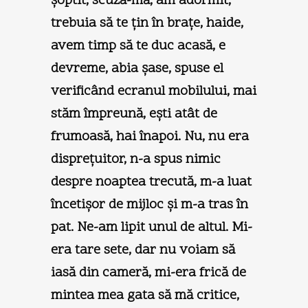
şoptit, scuză-mă, am adormit,
trebuia să te ţin în braţe, haide,
avem timp să te duc acasă, e
devreme, abia şase, spuse el
verificând ecranul mobilului, mai
stăm împreună, eşti atât de
frumoasă, hai înapoi. Nu, nu era
dispreţuitor, n-a spus nimic
despre noaptea trecută, m-a luat
încetişor de mijloc şi m-a tras în
pat. Ne-am lipit unul de altul. Mi-
era tare sete, dar nu voiam să
iasă din cameră, mi-era frică de
mintea mea gata să mă critice,