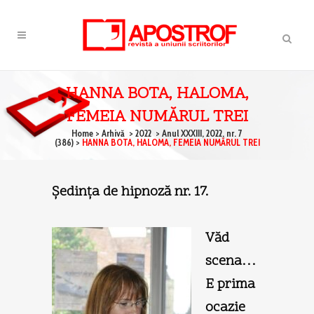
HANNA BOTA, HALOMA,
FEMEIA NUMĂRUL TREI
Home
>
Arhivă
>
2022
>
Anul XXXIII, 2022, nr. 7
(386)
>
HANNA BOTA, HALOMA, FEMEIA NUMĂRUL TREI
Şedinţa de hipnoză nr. 17.
Văd
scena…
E prima
ocazie