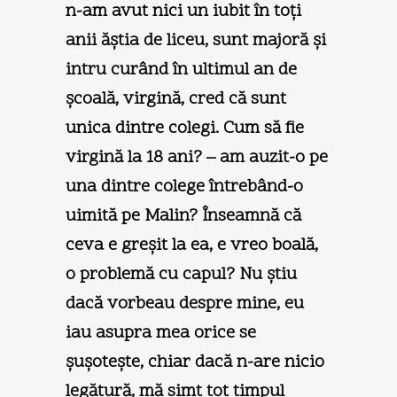
n-am avut nici un iubit în toţi
anii ăştia de liceu, sunt majoră şi
intru curând în ultimul an de
şcoală, virgină, cred că sunt
unica dintre colegi. Cum să fie
virgină la 18 ani? – am auzit-o pe
una dintre colege întrebând-o
uimită pe Malin? Înseamnă că
ceva e greşit la ea, e vreo boală,
o problemă cu capul? Nu ştiu
dacă vorbeau despre mine, eu
iau asupra mea orice se
şuşoteşte, chiar dacă n-are nicio
legătură, mă simt tot timpul