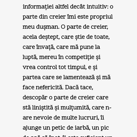
informaţiei altfel decât intuitiv: o
parte din creier îmi este propriul
meu duşman. O parte de creier,
acela deştept, care ştie de toate,
care învaţă, care mă pune la
luptă, mereu în competiţie şi
vrea control tot timpul, e şi
partea care se lamentează şi mă
face nefericită. Dacă tace,
descopăr o parte de creier care
stă liniştită şi mulţumită, care n-
are nevoie de multe lucruri, îi
ajunge un petic de iarbă, un pic