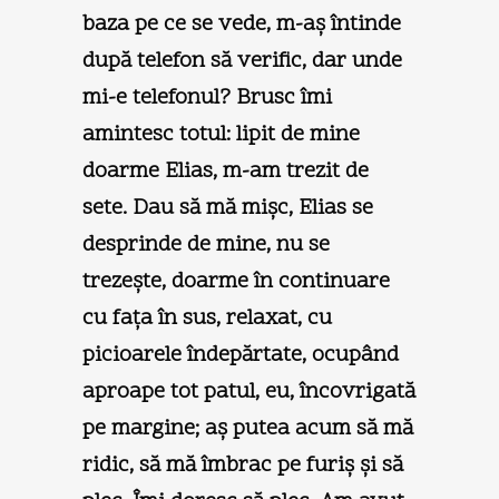
baza pe ce se vede, m-aş întinde
după telefon să verific, dar unde
mi-e telefonul? Brusc îmi
amintesc totul: lipit de mine
doarme Elias, m-am trezit de
sete. Dau să mă mişc, Elias se
desprinde de mine, nu se
trezeşte, doarme în continuare
cu faţa în sus, relaxat, cu
picioarele îndepărtate, ocupând
aproape tot patul, eu, încovrigată
pe margine; aş putea acum să mă
ridic, să mă îmbrac pe furiş şi să