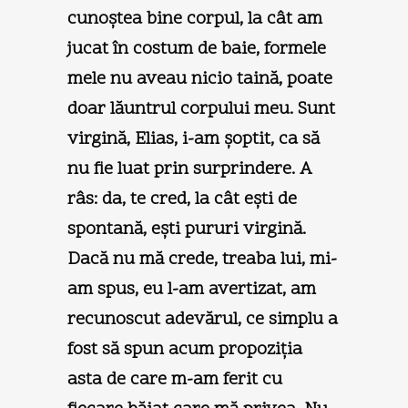
cunoştea bine corpul, la cât am
jucat în costum de baie, formele
mele nu aveau nicio taină, poate
doar lăuntrul corpului meu. Sunt
virgină, Elias, i-am şoptit, ca să
nu fie luat prin surprindere. A
râs: da, te cred, la cât eşti de
spontană, eşti pururi virgină.
Dacă nu mă crede, treaba lui, mi-
am spus, eu l-am avertizat, am
recunoscut adevărul, ce simplu a
fost să spun acum propoziţia
asta de care m-am ferit cu