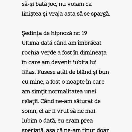
să-şi bată joc, nu voiam ca
liniştea şi vraja asta să se spargă.
Şedinţa de hipnoză nr. 19
Ultima dată când am îmbrăcat
rochia verde a fost în dimineaţa
în care am devenit iubita lui
Elias. Fusese atât de blând şi bun
cu mine, a fost o noapte în care
am simţit normalitatea unei
relaţii. Când ne-am săturat de
somn, el ar fi vrut să ne mai
iubim o dată, eu eram prea
speriată, aşa că ne-am ţinut doar