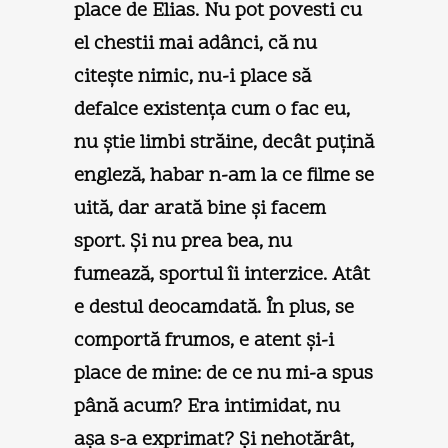
place de Elias. Nu pot povesti cu
el chestii mai adânci, că nu
citeşte nimic, nu-i place să
defalce existenţa cum o fac eu,
nu ştie limbi străine, decât puţină
engleză, habar n-am la ce filme se
uită, dar arată bine şi facem
sport. Şi nu prea bea, nu
fumează, sportul îi interzice. Atât
e destul deocamdată. În plus, se
comportă frumos, e atent şi-i
place de mine: de ce nu mi-a spus
până acum? Era intimidat, nu
aşa s-a exprimat? Şi nehotărât,