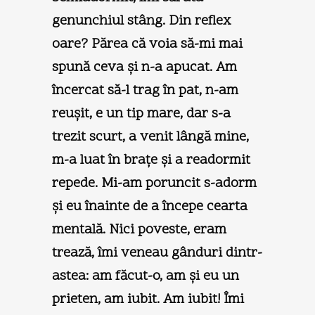
genunchiul stâng. Din reflex
oare? Părea că voia să-mi mai
spună ceva şi n-a apucat. Am
încercat să-l trag în pat, n-am
reuşit, e un tip mare, dar s-a
trezit scurt, a venit lângă mine,
m-a luat în braţe şi a readormit
repede. Mi-am poruncit s-adorm
şi eu înainte de a începe cearta
mentală. Nici poveste, eram
trează, îmi veneau gânduri dintr-
astea: am făcut-o, am şi eu un
prieten, am iubit. Am iubit! Îmi