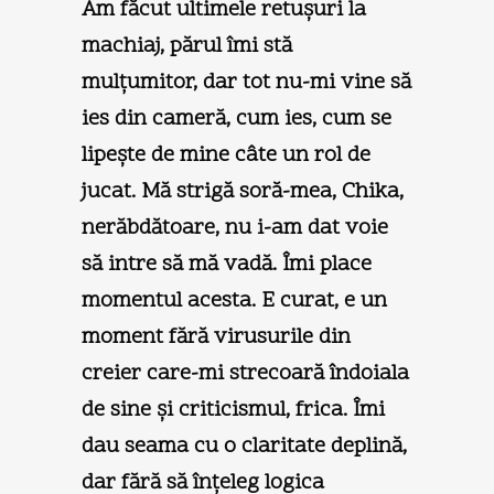
Am făcut ultimele retuşuri la
machiaj, părul îmi stă
mulţumitor, dar tot nu-mi vine să
ies din cameră, cum ies, cum se
lipeşte de mine câte un rol de
jucat. Mă strigă soră-mea, Chika,
nerăbdătoare, nu i-am dat voie
să intre să mă vadă. Îmi place
momentul acesta. E curat, e un
moment fără virusurile din
creier care-mi strecoară îndoiala
de sine şi criticismul, frica. Îmi
dau seama cu o claritate deplină,
dar fără să înţeleg logica