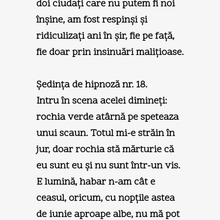
doi ciudaţi care nu putem fi noi
înşine, am fost respinşi şi
ridiculizaţi ani în şir, fie pe faţă,
fie doar prin insinuări maliţioase.
Şedinţa de hipnoză nr. 18.
Intru în scena acelei dimineţi:
rochia verde atârnă pe speteaza
unui scaun. Totul mi-e străin în
jur, doar rochia stă mărturie că
eu sunt eu şi nu sunt într-un vis.
E lumină, habar n-am cât e
ceasul, oricum, cu nopţile astea
de iunie aproape albe, nu mă pot