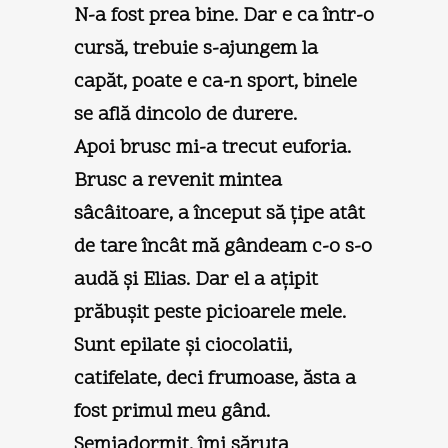
N-a fost prea bine. Dar e ca într-o
cursă, trebuie s-ajungem la
capăt, poate e ca-n sport, binele
se află dincolo de durere.
Apoi brusc mi-a trecut euforia.
Brusc a revenit mintea
sâcâitoare, a început să ţipe atât
de tare încât mă gândeam c-o s-o
audă şi Elias. Dar el a aţipit
prăbuşit peste picioarele mele.
Sunt epilate şi ciocolatii,
catifelate, deci frumoase, ăsta a
fost primul meu gând.
Semiadormit, îmi săruta