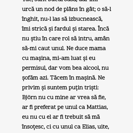
urcă un nod de plâns în gât; o să-l
înghit, nu-l las să izbucnească,
îmi strică şi fardul şi starea. Încă
nu ştiu în care rol să intru, amân
să-mi caut unul. Ne duce mama
cu maşina, mi-am luat şi eu
permisul, dar vom bea alcool, nu
şofăm azi. Tăcem în maşină. Ne
privim şi suntem puţin trişti:
Björn nu cu mine ar vrea să fie,
ar fi preferat pe unul ca Mattias,
eu nu cu el ar fi trebuit să mă
însoţesc, ci cu unul ca Elias, uite,