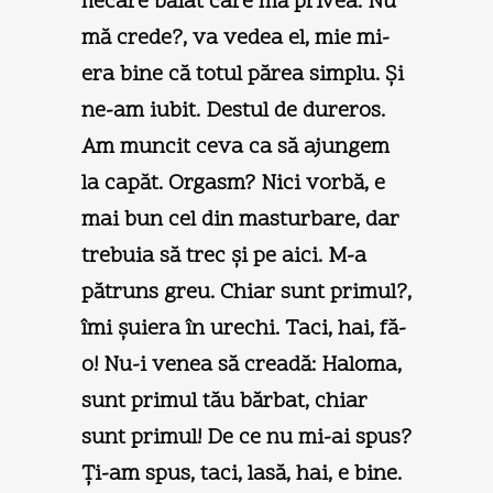
fiecare băiat care mă privea. Nu
mă crede?, va vedea el, mie mi-
era bine că totul părea simplu. Şi
ne-am iubit. Destul de dureros.
Am muncit ceva ca să ajungem
la capăt. Orgasm? Nici vorbă, e
mai bun cel din masturbare, dar
trebuia să trec şi pe aici. M-a
pătruns greu. Chiar sunt primul?,
îmi şuiera în urechi. Taci, hai, fă-
o! Nu-i venea să creadă: Haloma,
sunt primul tău bărbat, chiar
sunt primul! De ce nu mi-ai spus?
Ţi-am spus, taci, lasă, hai, e bine.