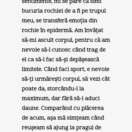
sentimente, mi se pare că simt
bucuria rochiei de a fi pe trupul
meu, se transferă emoţia din
rochie în epidermă. Am învăţat
să-mi ascult corpul, pentru că am
nevoie să-l cunosc când trag de
el ca să-l fac să-şi depăşească
limitele. Când faci sport, e nevoie
să-ţi urmăreşti corpul, să vezi cât
poate da, storcându-l la
maximum, dar fără să-i aduci
daune. Comparând cu plăcerea
de acum, aşa mă simţeam când
reuşeam să ajung la pragul de