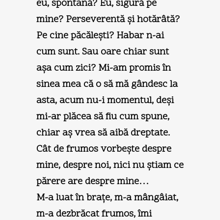
eu, spontană? Eu, sigură pe
mine? Perseverentă şi hotărâtă?
Pe cine păcăleşti? Habar n-ai
cum sunt. Sau oare chiar sunt
aşa cum zici? Mi-am promis în
sinea mea că o să mă gândesc la
asta, acum nu-i momentul, deşi
mi-ar plăcea să fiu cum spune,
chiar aş vrea să aibă dreptate.
Cât de frumos vorbeşte despre
mine, despre noi, nici nu ştiam ce
părere are despre mine…
M-a luat în braţe, m-a mângâiat,
m-a dezbrăcat frumos, îmi