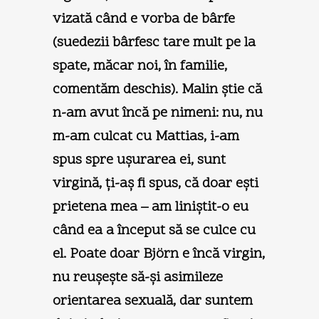
vizată când e vorba de bârfe
(suedezii bârfesc tare mult pe la
spate, măcar noi, în familie,
comentăm deschis). Malin ştie că
n-am avut încă pe nimeni: nu, nu
m-am culcat cu Mattias, i-am
spus spre uşurarea ei, sunt
virgină, ţi-aş fi spus, că doar eşti
prietena mea – am liniştit-o eu
când ea a început să se culce cu
el. Poate doar Björn e încă virgin,
nu reuşeşte să-şi asimileze
orientarea sexuală, dar suntem