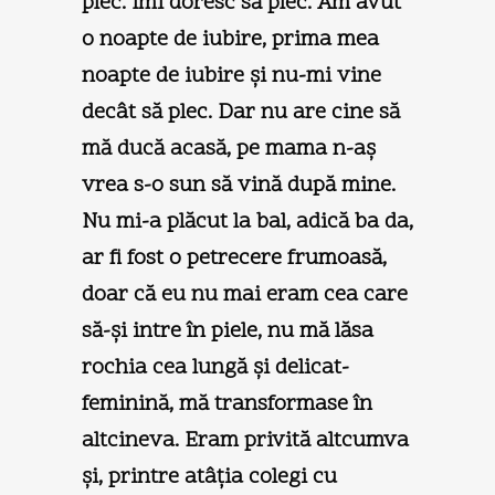
plec. Îmi doresc să plec. Am avut
o noapte de iubire, prima mea
noapte de iubire şi nu-mi vine
decât să plec. Dar nu are cine să
mă ducă acasă, pe mama n-aş
vrea s-o sun să vină după mine.
Nu mi-a plăcut la bal, adică ba da,
ar fi fost o petrecere frumoasă,
doar că eu nu mai eram cea care
să-şi intre în piele, nu mă lăsa
rochia cea lungă şi delicat-
feminină, mă transformase în
altcineva. Eram privită altcumva
şi, printre atâţia colegi cu