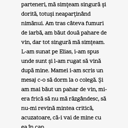
parteneri, mă simţeam singură şi
dorită, totuşi neaparţinând
nimănui. Am tras câteva fumuri
de iarbă, am băut două pahare de
vin, dar tot singură mă simţeam.
L-am sunat pe Elias, i-am spus
unde sunt şi l-am rugat să vină
după mine. Mamei i-am scris un
mesaj c-o să dorm la o colegă. Şi
am mai băut un pahar de vin, mi-
era frică să nu mă răzgândesc, să
nu-mi revină mintea critică,
acuzatoare, că-i vai de mine cu
ea în cap.