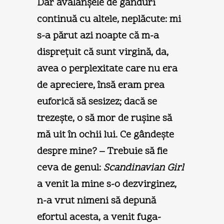
Dar avalanşele de gânduri
continuă cu altele, neplăcute: mi
s-a părut azi noapte că m-a
dispreţuit că sunt virgină, da,
avea o perplexitate care nu era
de apreciere, însă eram prea
euforică să sesizez; dacă se
trezeşte, o să mor de ruşine să
mă uit în ochii lui. Ce gândeşte
despre mine? – Trebuie să fie
ceva de genul:
Scandinavian Girl
a venit la mine s-o dezvirginez,
n-a vrut nimeni să depună
efortul acesta, a venit fuga-