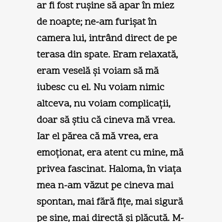
ar fi fost ruşine să apar în miez
de noapte; ne-am furişat în
camera lui, intrând direct de pe
terasa din spate. Eram relaxată,
eram veselă şi voiam să mă
iubesc cu el. Nu voiam nimic
altceva, nu voiam complicaţii,
doar să ştiu că cineva mă vrea.
Iar el părea că mă vrea, era
emoţionat, era atent cu mine, mă
privea fascinat. Haloma, în viaţa
mea n-am văzut pe cineva mai
spontan, mai fără fiţe, mai sigură
pe sine, mai directă şi plăcută. M-