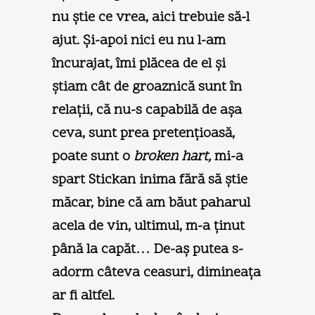
nu ştie ce vrea, aici trebuie să-l
ajut. Şi-apoi nici eu nu l-am
încurajat, îmi plăcea de el şi
ştiam cât de groaznică sunt în
relaţii, că nu-s capabilă de aşa
ceva, sunt prea pretenţioasă,
poate sunt o
broken hart,
mi-a
spart Stickan inima fără să ştie
măcar, bine că am băut paharul
acela de vin, ultimul, m-a ţinut
până la capăt… De-aş putea s-
adorm câteva ceasuri, dimineaţa
ar fi altfel.