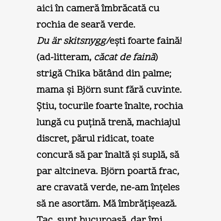
aici în cameră îmbrăcată cu
rochia de seară verde.
Du är skitsnygg/
eşti foarte faină!
(ad-litteram,
căcat de faină
)
strigă Chika bătând din palme;
mama şi Björn sunt fără cuvinte.
Ştiu, tocurile foarte înalte, rochia
lungă cu puţină trenă, machiajul
discret, părul ridicat, toate
concură să par înaltă şi suplă, să
par altcineva. Björn poartă frac,
are cravată verde, ne-am înţeles
să ne asortăm. Mă îmbrăţişează.
Tac, sunt bucuroasă, dar îmi