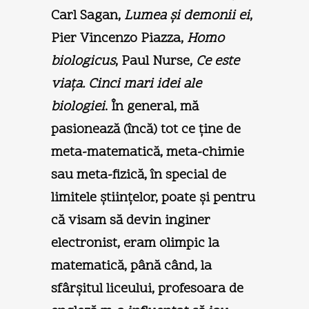
Carl Sagan,
Lumea şi demonii ei
,
Pier Vincenzo Piazza,
Homo
biologicus
, Paul Nurse,
Ce este
viaţa. Cinci mari idei ale
biologiei
. În general, mă
pasionează (încă) tot ce ţine de
meta-matematică, meta-chimie
sau meta-fizică, în special de
limitele ştiinţelor, poate şi pentru
că visam să devin inginer
electronist, eram olimpic la
matematică, până când, la
sfârşitul liceului, profesoara de