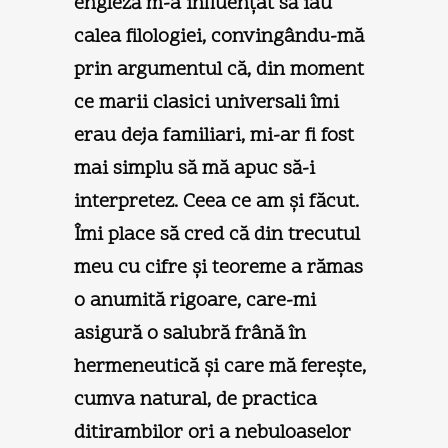
engleză m-a influenţat să iau
calea filologiei, convingându-mă
prin argumentul că, din moment
ce marii clasici universali îmi
erau deja familiari, mi-ar fi fost
mai simplu să mă apuc să-i
interpretez. Ceea ce am şi făcut.
Îmi place să cred că din trecutul
meu cu cifre şi teoreme a rămas
o anumită rigoare, care-mi
asigură o salubră frână în
hermeneutică şi care mă fereşte,
cumva natural, de practica
ditirambilor ori a nebuloaselor