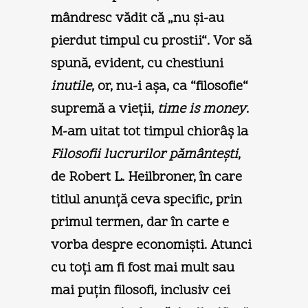
mândresc vădit că „nu şi-au
pierdut timpul cu prostii“. Vor să
spună, evident, cu chestiuni
inutile
, or, nu-i aşa, ca “filosofie“
supremă a vieţii,
time is money
.
M-am uitat tot timpul chiorâş la
Filosofii lucrurilor pământeşti
,
de Robert L. Heilbroner, în care
titlul anunţă ceva specific, prin
primul termen, dar în carte e
vorba despre economişti. Atunci
cu toţi am fi fost mai mult sau
mai puţin filosofi, inclusiv cei