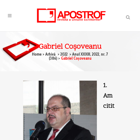
Gabriel Coşoveanu
Home
>
Arhivă
>
2022
>
Anul XXXIII, 2022, nr. 7
(386)
>
Gabriel Coşoveanu
1.
Am
citit