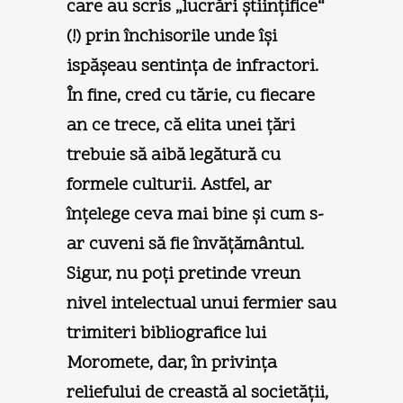
care au scris „lucrări ştiinţifice“
(!) prin închisorile unde îşi
ispăşeau sentinţa de infractori.
În fine, cred cu tărie, cu fiecare
an ce trece, că elita unei ţări
trebuie să aibă legătură cu
formele culturii. Astfel, ar
înţelege ceva mai bine şi cum s-
ar cuveni să fie învăţământul.
Sigur, nu poţi pretinde vreun
nivel intelectual unui fermier sau
trimiteri bibliografice lui
Moromete, dar, în privinţa
reliefului de creastă al societăţii,