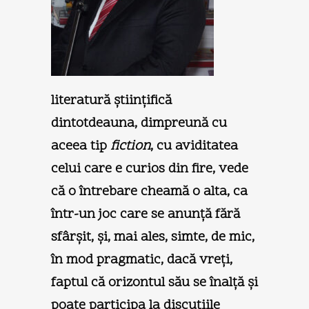
literatură ştiinţifică
dintotdeauna, dimpreună cu
aceea tip
fiction
, cu aviditatea
celui care e curios din fire, vede
că o întrebare cheamă o alta, ca
într-un joc care se anunţă fără
sfârşit, şi, mai ales, simte, de mic,
în mod pragmatic, dacă vreţi,
faptul că orizontul său se înalţă şi
poate participa la discuţiile