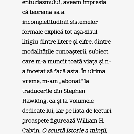
entuziasmului, aveam impresia
că teorema sa a
incompletitudinii sistemelor
formale explică tot aşa-zisul
litigiu dintre litere şi cifre, dintre
modalităţile cunoaşterii, subiect
care m-a muncit toată viaţa şi n-
a încetat să facă asta. În ultima
vreme, m-am „abonat“ la
traducerile din Stephen
Hawking, ca şi la volumele
dedicate lui, iar pe lista de lecturi
proaspete figurează William H.
Calvin,
O scurtă istorie a minţii
,