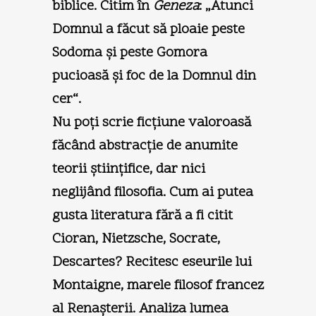
biblice. Citim în
Geneza
: „Atunci
Domnul a făcut să ploaie peste
Sodoma şi peste Gomora
pucioasă şi foc de la Domnul din
cer“.
Nu poţi scrie ficţiune valoroasă
făcând abstracţie de anumite
teorii ştiinţifice, dar nici
neglijând filosofia. Cum ai putea
gusta literatura fără a fi citit
Cioran, Nietzsche, Socrate,
Descartes? Recitesc eseurile lui
Montaigne, marele filosof francez
al Renaşterii. Analiza lumea