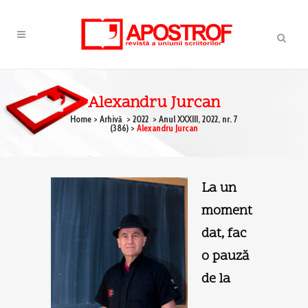
Alexandru Jurcan
Home
>
Arhivă
>
2022
>
Anul XXXIII, 2022, nr. 7
(386)
>
Alexandru Jurcan
La un
moment
dat, fac
o pauză
de la