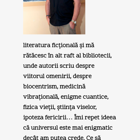
literatura ficţională şi mă
rătăcesc în alt raft al bibliotecii,
unde autorii scriu despre
viitorul omenirii, despre
biocentrism, medicină
vibraţională, enigme cuantice,
fizica vieţii, ştiinţa viselor,
ipoteza fericirii… Îmi repet ideea
că universul este mai enigmatic
decât am putea crede. Ce să