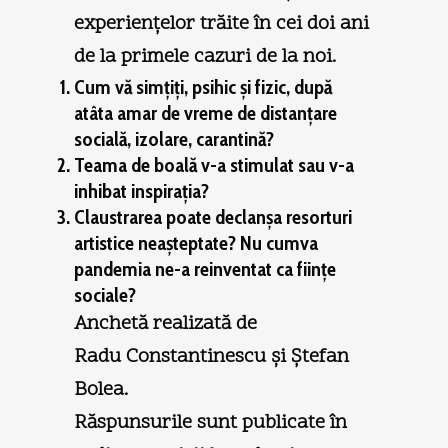
experienţelor trăite în cei doi ani
de la primele cazuri de la noi.
Cum vă simţiţi, psihic şi fizic, după
atâta amar de vreme de distanţare
socială, izolare, carantină?
Teama de boală v-a stimulat sau v-a
inhibat inspiraţia?
Claustrarea poate declanşa resorturi
artistice neaşteptate? Nu cumva
pandemia ne-a reinventat ca fiinţe
sociale?
Anchetă realizată de
Radu Constantinescu şi Ştefan
Bolea.
Răspunsurile sunt publicate în