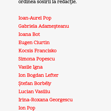
ordinea sosirii la redacţie.
Ioan-Aurel Pop
Gabriela Adameşteanu
Ioana Bot
Eugen Ciurtin
Kocsis Francisko
Simona Popescu
Vasile Igna
Ion Bogdan Lefter
Ştefan Borbély
Lucian Vasiliu
Irina-Roxana Georgescu
Ion Pop