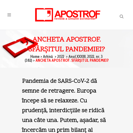
ANCHETA APOSTROF.
SFÂRŞITUL PANDEMIEI?
Home
>
Arhivă
>
2022
>
Anul XXXIII, 2022, nr. 3
(382)
>
ANCHETA APOSTROF. SFÂRŞITUL PANDEMIEI?
Pandemia de SARS-CoV-2 dă
semne de retragere. Europa
începe să se relaxeze. Cu
prudenţă, interdicţiile se ridică
una câte una. Putem, aşadar, să
încercăm un prim bilanţ al