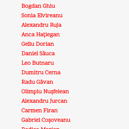
Bogdan Ghiu
Sonia Elvireanu
Alexandru Ruja
Anca Haţiegan
Gellu Dorian
Daniel Săuca
Leo Butnaru
Dumitru Cerna
Radu Găvan
Olimpiu Nuşfelean
Alexandru Jurcan
Carmen Firan
Gabriel Coşoveanu