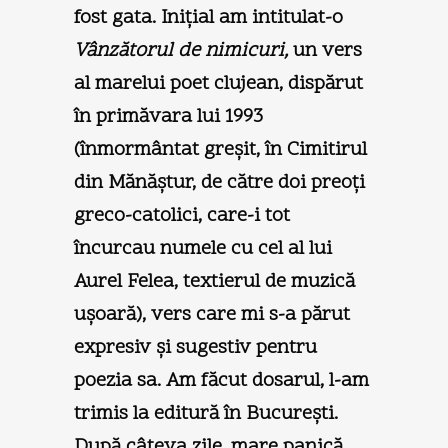
fost gata. Iniţial am intitulat-o
Vânzătorul de nimicuri,
un vers
al marelui poet clujean, dispărut
în primăvara lui 1993
(înmormântat greşit, în Cimitirul
din Mănăştur, de către doi preoţi
greco-catolici, care-i tot
încurcau numele cu cel al lui
Aurel Felea, textierul de muzică
uşoară), vers care mi s-a părut
expresiv şi sugestiv pentru
poezia sa. Am făcut dosarul, l-am
trimis la editură în Bucureşti.
După câteva zile, mare panică,