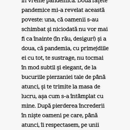
în vreme pandemică. Două faţete
pandemice mi-a revelat această
poveste: una, că oamenii s-au
schimbat şi niciodată nu vor mai
fi ca înainte (în rău, desigur!) şi a
doua, că pandemia, cu primejdiile
ei cu tot, te sustrage, nu tocmai
în mod subtil şi elegant, de la
bucuriile pierzaniei tale de până
atunci, şi te trimite la masa de
lucru, aşa cum s-a întâmplat cu
mine. După pierderea încrederii
în nişte oameni pe care, până
atunci, îi respectasem, pe unii