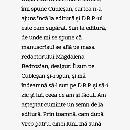
îmi spune Cubleşan, cartea n-a
ajuns încă la editură şi D.R.P.-ul
este cam supărat. Sun la editură,
de unde mi se spune că
manuscrisul se află pe masa
redactorului Magdalena
Bedrosian, desigur. Îl sun pe
Cubleşan şi-i spun, şi mă
îndeamnă să-l sun pe D.R.P. şi să-i
zic şi lui, ceea ce am şi făcut. Am
aşteptat cuminte un semn de la
editură. Prin toamnă, cam după
vreo patru, cinci luni, mă sună