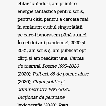
chiar iubindu-i, am primit o
energie fantastică pentru scris,
pentru citit, pentru a cerceta mai
în amănunt cuibul singurătăţii,
pe care-l ignorasem până atunci.
În cei doi ani pandemici, 2020 şi
2021, am scris şi am publicat opt
cărţi şi am reeditat una:
Cartea
de toamnă. Poeme 1993-2020
(2020);
Pulberi. 65 de poeme alese
(2020);
Clujul politic şi
administrativ 1992-2020
.
Dicţionar de persoane
,
lexicografie (2020);
Ioan