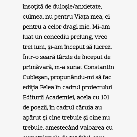
însoţită de duioşie/anxietate,
culmea, nu pentru Viaţa mea, ci
pentru a celor dragi mie. Mi-am
luat un concediu prelung, vreo
trei luni, şi-am început să lucrez.
Într-o seară târzie de început de
primăvară, m-a sunat Constantin
Cubleşan, propunându-mi să fac
ediţia Felea în cadrul proiectului
Editurii Academiei, acela cu 101
de poezii, în cadrul căruia au
apărut şi cine trebuie şi cine nu
trebuie, amestecând valoarea cu