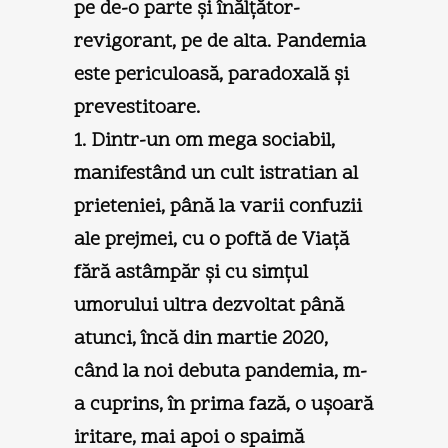
pe de-o parte şi înălţător-
revigorant, pe de alta. Pandemia
este periculoasă, paradoxală şi
prevestitoare.
1. Dintr-un om mega sociabil,
manifestând un cult istratian al
prieteniei, până la varii confuzii
ale prejmei, cu o poftă de Viaţă
fără astâmpăr şi cu simţul
umorului ultra dezvoltat până
atunci, încă din martie 2020,
când la noi debuta pandemia, m-
a cuprins, în prima fază, o uşoară
iritare, mai apoi o spaimă