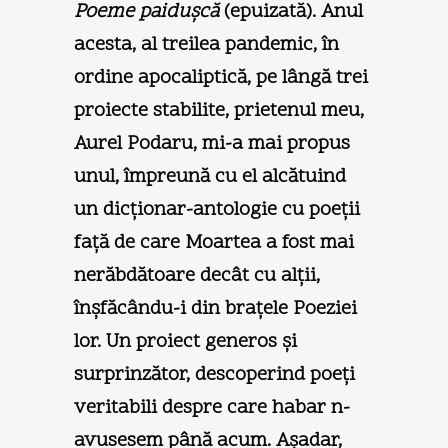
Poeme paiduşcă
(epuizată). Anul
acesta, al treilea pandemic, în
ordine apocaliptică, pe lângă trei
proiecte stabilite, prietenul meu,
Aurel Podaru, mi-a mai propus
unul, împreună cu el alcătuind
un dicţionar-antologie cu poeţii
faţă de care Moartea a fost mai
nerăbdătoare decât cu alţii,
înşfăcându-i din braţele Poeziei
lor. Un proiect generos şi
surprinzător, descoperind poeţi
veritabili despre care habar n-
avusesem până acum. Aşadar,