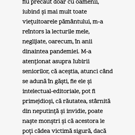
fiu precaut doar cu oamenii,
iubind şi mai mult toate
vieţuitoarele pământului, m-a
reîntors la lecturile mele,
neglijate, oarecum, în anii
dinaintea pandemiei. M-a
atenţionat asupra Iubirii
seniorilor, că aceştia, atunci când
se adună în găşti, fie ele şi
intelectual-editoriale, pot fi
primejdioşi, că răutatea, stârnită
din neputinţă şi invidie, poate
naşte monştri şi că acestora le
poţi cădea victimă sigură, dacă