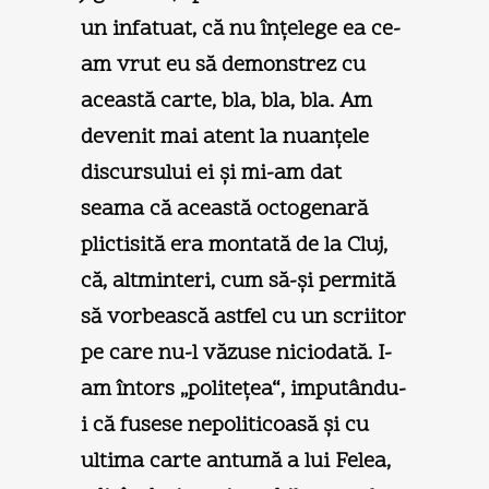
un infatuat, că nu înţelege ea ce-
am vrut eu să demonstrez cu
această carte, bla, bla, bla. Am
devenit mai atent la nuanţele
discursului ei şi mi-am dat
seama că această octogenară
plictisită era montată de la Cluj,
că, altminteri, cum să-şi permită
să vorbească astfel cu un scriitor
pe care nu-l văzuse niciodată. I-
am întors „politeţea“, imputându-
i că fusese nepoliticoasă şi cu
ultima carte antumă a lui Felea,