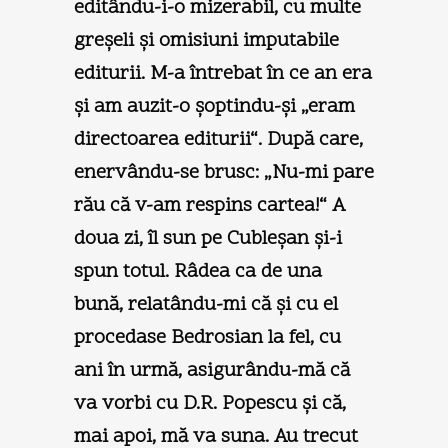
editându-i-o mizerabil, cu multe
greşeli şi omisiuni imputabile
editurii. M-a întrebat în ce an era
şi am auzit-o şoptindu-şi „eram
directoarea editurii“. După care,
enervându-se brusc: „Nu-mi pare
rău că v-am respins cartea!“ A
doua zi, îl sun pe Cubleşan şi-i
spun totul. Râdea ca de una
bună, relatându-mi că şi cu el
procedase Bedrosian la fel, cu
ani în urmă, asigurându-mă că
va vorbi cu D.R. Popescu şi că,
mai apoi, mă va suna. Au trecut