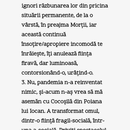
ignori răzbunarea lor din pricina
situării permanente, de la o
vârstă, în preajma Morţii, iar
această continuă
însoţire/apropiere incomodă te
înrăieşte, îţi anulează fiinţa
firavă, dar luminoasă,
contorsionând-o, urâţind-o.
3. Nu, pandemia n-a reinventat
nimic, şi-acum n-aş vrea să mă
asemăn cu Cocoşilă din Poiana
lui Iocan. A transformat omul,
dintr-o fiinţă fragil-socială, într-