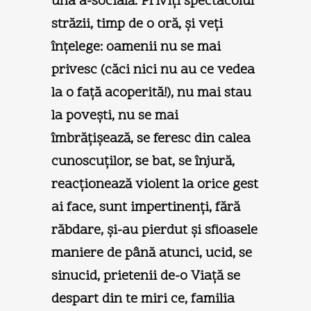
una a-socială. Priviţi spectacolul
străzii, timp de o oră, şi veţi
înţelege: oamenii nu se mai
privesc (căci nici nu au ce vedea
la o faţă acoperită!), nu mai stau
la poveşti, nu se mai
îmbrăţişează, se feresc din calea
cunoscuţilor, se bat, se înjură,
reacţionează violent la orice gest
ai face, sunt impertinenţi, fără
răbdare, şi-au pierdut şi sfioasele
maniere de până atunci, ucid, se
sinucid, prietenii de-o Viaţă se
despart din te miri ce, familia