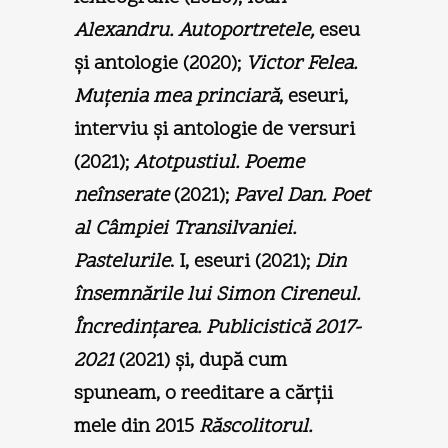
Alexandru. Autoportretele,
eseu
şi antologie (2020);
Victor Felea.
Muţenia mea princiară
, eseuri,
interviu şi antologie de versuri
(2021);
Atotpustiul. Poeme
neînserate
(2021);
Pavel Dan. Poet
al Câmpiei Transilvaniei.
Pastelurile
. I, eseuri (2021);
Din
însemnările lui Simon Cireneul.
Încredinţarea. Publicistică 2017-
2021
(2021) şi, după cum
spuneam, o reeditare a cărţii
mele din 2015
Răscolitorul.