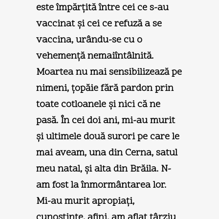
este împărţită între cei ce s-au
vaccinat şi cei ce refuză a se
vaccina, urându-se cu o
vehemenţă nemaiîntâlnită.
Moartea nu mai sensibilizează pe
nimeni, ţopăie fără pardon prin
toate cotloanele şi nici că ne
pasă. În cei doi ani, mi-au murit
şi ultimele două surori pe care le
mai aveam, una din Cerna, satul
meu natal, şi alta din Brăila. N-
am fost la înmormântarea lor.
Mi-au murit apropiaţi,
cunoştinţe, afini, am aflat târziu