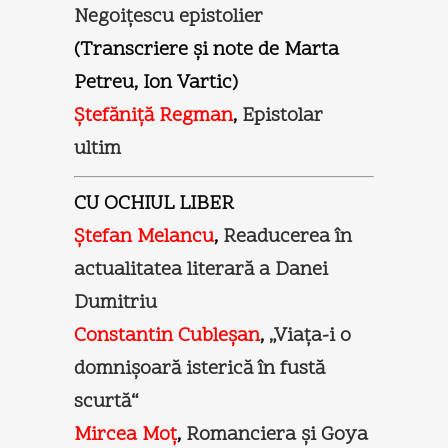
Negoiţescu epistolier
(Transcriere şi note de Marta
Petreu, Ion Vartic)
Ştefăniţă Regman
,
Epistolar
ultim
CU OCHIUL LIBER
Ştefan Melancu
,
Readucerea în
actualitatea literară a Danei
Dumitriu
Constantin Cubleşan
,
„Viaţa-i o
domnişoară isterică în fustă
scurtă“
Mircea Moţ
,
Romanciera şi Goya