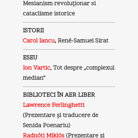
Mesianism revoluţionar si
cataclisme istorice
ISTORII
Carol Iancu
,
René-Samuel Sirat
ESEU
Ion Vartic
,
Tot despre „complexul
median“
BIBLIOTECI ÎN AER LIBER
Lawrence Ferlinghetti
(Prezentare şi traducere de
Senida Poenariu)
Radnóti Miklós
(Prezentare şi