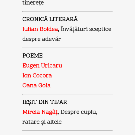
tinereţe
CRONICĂ LITERARĂ
Iulian Boldea
,
Învăţături sceptice
despre adevăr
POEME
Eugen Uricaru
Ion Cocora
Oana Goia
IEŞIT DIN TIPAR
Mirela Nagâţ
,
Despre cuplu,
ratare şi altele