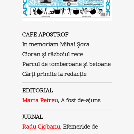
CAFE APOSTROF
In memoriam Mihai Şora
Cioran şi războiul rece
Parcul de tomberoane şi betoane
Cărţi primite la redacţie
EDITORIAL
Marta Petreu
,
A fost de-ajuns
JURNAL
Radu Ciobanu
,
Efemeride de