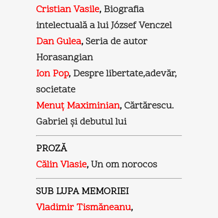
Cristian Vasile
,
Biografia
intelectuală a lui József Venczel
Dan Gulea
,
Seria de autor
Horasangian
Ion Pop
,
Despre libertate,adevăr,
societate
Menuţ Maximinian
,
Cărtărescu.
Gabriel şi debutul lui
PROZĂ
Călin Vlasie
,
Un om norocos
SUB LUPA MEMORIEI
Vladimir Tismăneanu
,