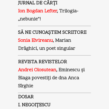
JURNAL DE CĂRŢI
Ion Bogdan Lefter
,
Trilogia-
„nebunie“!
SĂ NE CUNOAŞTEM SCRIITORII
Sonia Elvireanu
,
Marian
Drăghici, un poet singular
REVISTA REVISTELOR
Andrei Olosutean
,
Eminescu şi
Blaga povestiţi de dna Anca
Sîrghie
DOSAR
I. NEGOIŢESCU