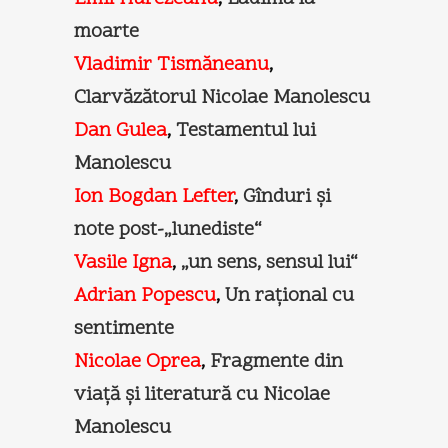
moarte
Vladimir Tismăneanu
,
Clarvăzătorul Nicolae Manolescu
Dan Gulea
,
Testamentul lui
Manolescu
Ion Bogdan Lefter
,
Gînduri şi
note post-„lunediste“
Vasile Igna
,
„un sens, sensul lui“
Adrian Popescu
,
Un raţional cu
sentimente
Nicolae Oprea
,
Fragmente din
viaţă şi literatură cu Nicolae
Manolescu