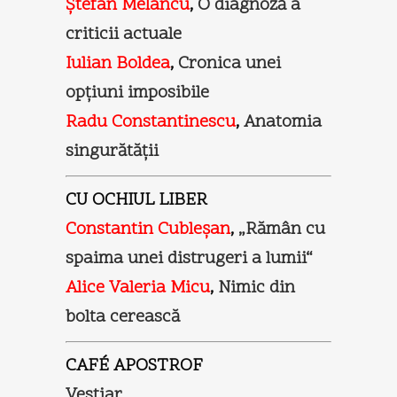
Ştefan Melancu
,
O diagnoză a
criticii actuale
Iulian Boldea
,
Cronica unei
opţiuni imposibile
Radu Constantinescu
,
Anatomia
singurătăţii
CU OCHIUL LIBER
Constantin Cubleşan
,
„Rămân cu
spaima unei distrugeri a lumii“
Alice Valeria Micu
,
Nimic din
bolta cerească
CAFÉ APOSTROF
Vestiar