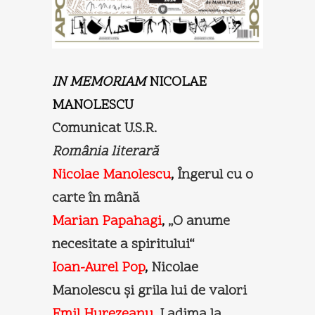
IN MEMORIAM
NICOLAE
MANOLESCU
Comunicat U.S.R.
România literară
Nicolae Manolescu
,
Îngerul cu o
carte în mână
Marian Papahagi
,
„O anume
necesitate a spiritului“
Ioan-Aurel Pop
,
Nicolae
Manolescu şi grila lui de valori
Emil Hurezeanu
,
Ladima la