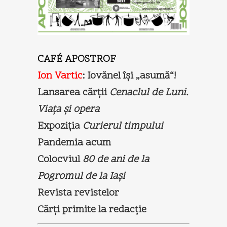
CAFÉ APOSTROF
Ion Vartic
:
Iovănel îşi „asumă“!
Lansarea cărţii
Cenaclul de Luni.
Viaţa şi opera
Expoziţia
Curierul timpului
Pandemia acum
Colocviul
80 de ani de la
Pogromul de la Iaşi
Revista revistelor
Cărţi primite la redacţie