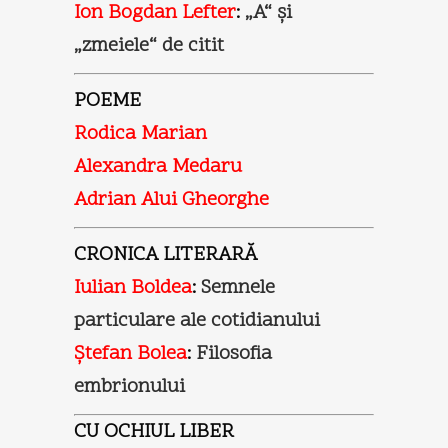
Ion Bogdan Lefter
:
„A“ şi
„zmeiele“ de citit
POEME
Rodica Marian
Alexandra Medaru
Adrian Alui Gheorghe
CRONICA LITERARĂ
Iulian Boldea
:
Semnele
particulare ale cotidianului
Ştefan Bolea
:
Filosofia
embrionului
CU OCHIUL LIBER