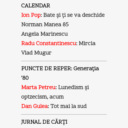
CALENDAR
Ion Pop
:
Bate şi ţi se va deschide
Norman Manea 85
Angela Marinescu
Radu Constantinescu
:
Mircia
Vlad Mugur
PUNCTE DE REPER: Generaţia
’80
Marta Petreu
:
Lunedism şi
optzecism, acum
Dan Gulea
:
Tot mai la sud
JURNAL DE CĂRŢI