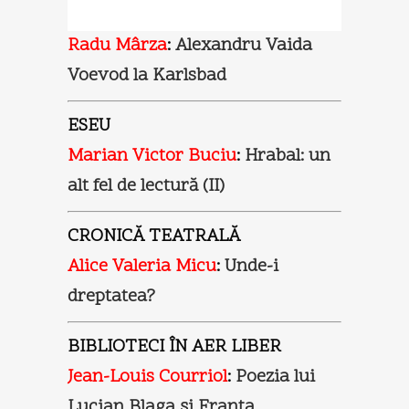
Radu Mârza
:
Alexandru Vaida
Voevod la Karlsbad
ESEU
Marian Victor Buciu
:
Hrabal: un
alt fel de lectură (II)
CRONICĂ TEATRALĂ
Alice Valeria Micu
:
Unde-i
dreptatea?
BIBLIOTECI ÎN AER LIBER
Jean-Louis Courriol
:
Poezia lui
Lucian Blaga şi Franţa