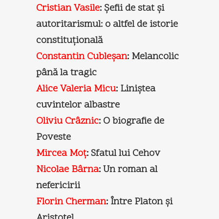
Cristian Vasile
:
Şefii de stat şi
autoritarismul: o altfel de istorie
constituţională
Constantin Cubleşan
:
Melancolic
până la tragic
Alice Valeria Micu
:
Liniştea
cuvintelor albastre
Oliviu Crâznic
:
O biografie de
Poveste
Mircea Moţ
:
Sfatul lui Cehov
Nicolae Bârna
:
Un roman al
nefericirii
Florin Cherman
:
Între Platon şi
Aristotel