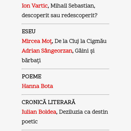
Ion Vartic
,
Mihail Sebastian,
descoperit sau redescoperit?
ESEU
Mircea Moţ
,
De la Cluj la Cigmău
Adrian Sângeorzan
,
Găini şi
bărbaţi
POEME
Hanna Bota
CRONICĂ LITERARĂ
Iulian Boldea
,
Deziluzia ca destin
poetic