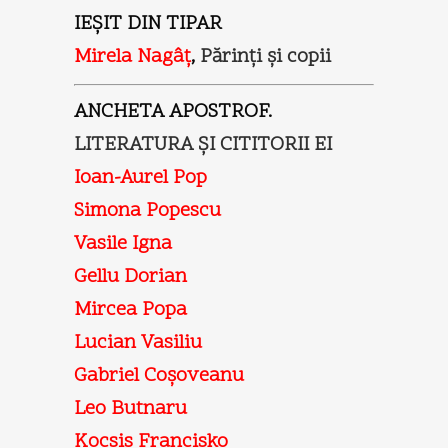
IEŞIT DIN TIPAR
Mirela Nagâţ
,
Părinţi şi copii
ANCHETA APOSTROF.
LITERATURA ŞI CITITORII EI
Ioan-Aurel Pop
Simona Popescu
Vasile Igna
Gellu Dorian
Mircea Popa
Lucian Vasiliu
Gabriel Coşoveanu
Leo Butnaru
Kocsis Francisko