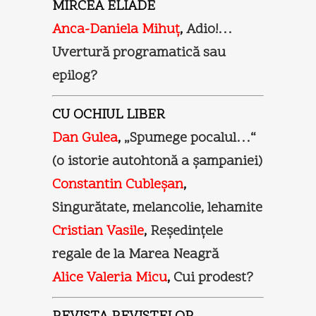
MIRCEA ELIADE
Anca-Daniela Mihuţ
,
Adio!…
Uvertură programatică sau
epilog?
CU OCHIUL LIBER
Dan Gulea
,
„Spumege pocalul…“
(o istorie autohtonă a şampaniei)
Constantin Cubleşan
,
Singurătate, melancolie, lehamite
Cristian Vasile
,
Reşedinţele
regale de la Marea Neagră
Alice Valeria Micu
,
Cui prodest?