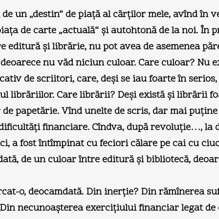
 de un „destin“ de piaţă al cărţilor mele, avînd în ve
iaţa de carte „actuală“ şi autohtonă de la noi. În 
tre editură şi librărie, nu pot avea de asemenea pă
 deoarece nu văd niciun culoar. Care culoar? Nu ex
tiv de scriitori, care, deşi se iau foarte în serios,
l librăriilor. Care librării? Deşi există şi librării
de papetărie. Vînd unelte de scris, dar mai puţine „
icultăţi financiare. Cîndva, după revoluţie…, la de
, a fost întîmpinat cu feciori călare pe cai cu ciu
, de un culoar între editură şi bibliotecă, deoar
cercat-o, deocamdată. Din inerţie? Din rămînerea su
? Din necunoaşterea exerciţiului financiar legat d