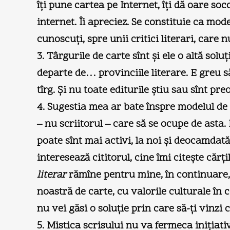
îţi pune cartea pe Internet, îţi dă oare so
internet. Îi apreciez. Se constituie ca mod
cunoscuţi, spre unii critici literari, care nu
3. Târgurile de carte sînt şi ele o altă sol
departe de… provinciile literare. E greu s
tîrg. Şi nu toate editurile ştiu sau sînt p
4. Sugestia mea ar bate înspre modelul de 
– nu scriitorul – care să se ocupe de asta.
poate sînt mai activi, la noi şi deocamdat
interesează cititorul, cine îmi citeşte căr
literar
rămîne pentru mine, în continuare, 
noastră de carte, cu valorile culturale în c
nu vei găsi o soluţie prin care să-ţi vinzi c
5. Mistica scrisului nu va fermeca iniţiativ