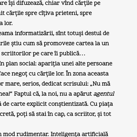
re îşi difuzează, chiar vînd cărţile pe
 cărţile spre cîţiva prieteni, spre
a lor.
seama informatizării, sînt totuşi destul de
turile ştiu cum să promoveze cartea la un
 scriitorilor pe care îi publică…
n plan social: apariţia unei alte persoane
ace negoţ cu cărţile lor. În zona aceasta
or mare, serios, dedicat scrisului: „Nu mă
mea!“ Faptul că, la noi, nu a apărut
agentul
e carte explicit conştientizată. Cu piaţa
ă, poţi să stai în cap, ca scriitor, şi tot
un mod rudimentar. Inteligenţa artificială