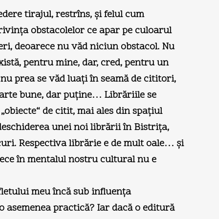
dere tirajul, restrîns, şi felul cum
privinţa obstacolelor ce apar pe culoarul
reri, deoarece nu văd niciun obstacol. Nu
istă, pentru mine, dar, cred, pentru un
 nu prea se văd luaţi în seamă de cititori,
 foarte bune, dar puţine… Librăriile se
obiecte“ de citit, mai ales din spaţiul
schiderea unei noi librării în Bistriţa,
curi. Respectiva librărie e de mult oale… şi
ece în mentalul nostru cultural nu e
fletului meu încă sub influenţa
e o asemenea practică? Iar dacă o editură