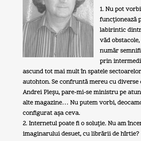
1. Nu pot vorbi
funcţionează p
labirintic din
văd obstacole,
număr semnifica
prin intermediu
ascund tot mai mult în spatele sectoarelor 
autohton. Se confruntă mereu cu diverse dif
Andrei Pleşu, pare-mi-se ministru pe atunci
alte magazine… Nu putem vorbi, deocamdată
configurat aşa ceva.
2. Internetul poate fi o soluţie. Nu am în
imaginarului desuet, cu librării de hîrtie