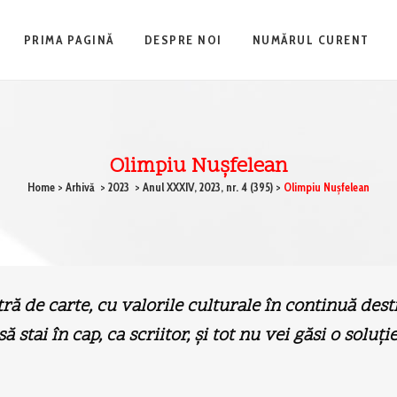
PRIMA PAGINĂ
DESPRE NOI
NUMĂRUL CURENT
Olimpiu Nuşfelean
Home
>
Arhivă
>
2023
>
Anul XXXIV, 2023, nr. 4 (395)
>
Olimpiu Nuşfelean
tră de carte, cu valorile culturale în continuă des
ă stai în cap, ca scriitor, şi tot nu vei găsi o soluţie