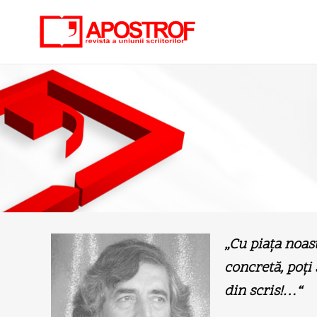
„Cu piaţa noas
concretă, poţi s
din scris!…“