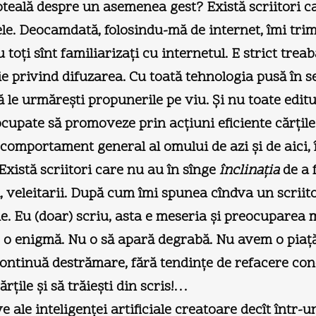
coteală despre un asemenea gest? Există scriitori ca
ele. Deocamdată, folosindu-mă de internet, îmi trimit
 toţi sînt familiarizaţi cu internetul. E strict treab
uţie privind difuzarea. Cu toată tehnologia pusă în 
ă le urmăreşti propunerile pe viu. Şi nu toate edi
reocupate să promoveze prin acţiuni eficiente cărţile
comportament general al omului de azi şi de aici, î
 Există scriitori care nu au în sînge
înclinaţia
de a f
ă, veleitarii. După cum îmi spunea cîndva un scriit
ţile. Eu (doar) scriu, asta e meseria şi preocuparea 
o enigmă. Nu o să apară degrabă. Nu avem o piaţă d
ontinuă destrămare, fără tendinţe de refacere concret
ărţile şi să trăieşti din scris!…
e ale inteligenţei artificiale creatoare decît într-