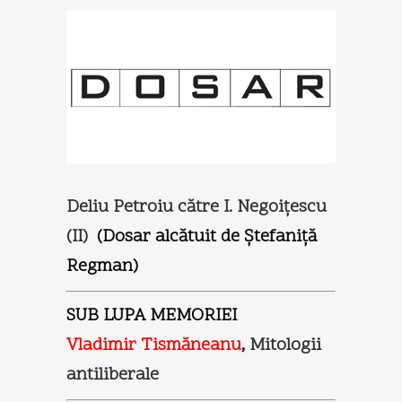
Deliu Petroiu către I. Negoiţescu
(II)
(Dosar alcătuit de Ștefaniță
Regman)
SUB LUPA MEMORIEI
Vladimir Tismăneanu
,
Mitologii
antiliberale