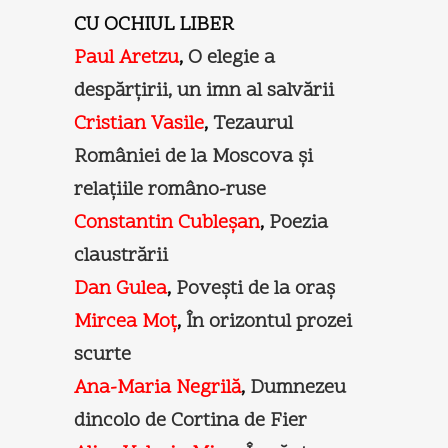
CU OCHIUL LIBER
Paul Aretzu
,
O elegie a
despărţirii, un imn al salvării
Cristian Vasile
,
Tezaurul
României de la Moscova şi
relaţiile româno-ruse
Constantin Cubleşan
,
Poezia
claustrării
Dan Gulea
,
Poveşti de la oraş
Mircea Moţ
,
În orizontul prozei
scurte
Ana-Maria Negrilă
,
Dumnezeu
dincolo de Cortina de Fier