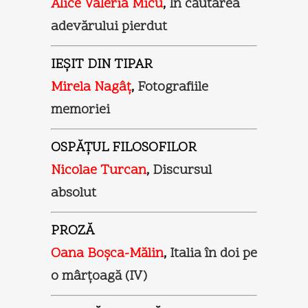
Alice Valeria Micu
,
În căutarea
adevărului pierdut
IEŞIT DIN TIPAR
Mirela Nagâţ
,
Fotografiile
memoriei
OSPĂŢUL FILOSOFILOR
Nicolae Turcan
,
Discursul
absolut
PROZĂ
Oana Boşca-Mălin
,
Italia în doi pe
o mârţoagă (IV)