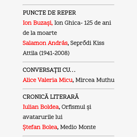
PUNCTE DE REPER
Ion Buzaşi,
Ion Ghica- 125 de ani
de la moarte
Salamon András
,
Seprődi Kiss
Attila (1941-2008)
CONVERSAŢII CU…
Alice Valeria Micu
,
Mircea Muthu
CRONICĂ LITERARĂ
Iulian Boldea
,
Orfismul şi
avatarurile lui
Ştefan Bolea
,
Medio Monte