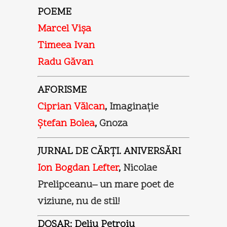
POEME
Marcel Vişa
Timeea Ivan
Radu Găvan
AFORISME
Ciprian Vălcan
,
Imaginaţie
Ştefan Bolea
,
Gnoza
JURNAL DE CĂRŢI. ANIVERSĂRI
Ion Bogdan Lefter
,
Nicolae
Prelipceanu– un mare poet de
viziune, nu de stil!
DOSAR: Deliu Petroiu