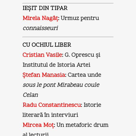
IEŞIT DIN TIPAR
Mirela Nagâţ
:
Urmuz pentru
connaisseuri
CU OCHIUL LIBER
Cristian Vasile
:
G. Oprescu şi
Institutul de Istoria Artei
Ştefan Manasia
:
Cartea unde
sous le pont Mirabeau coule
Celan
Radu Constantinescu
:
Istorie
literară în interviuri
Mircea Moţ
:
Un metaforic drum
al lecturii