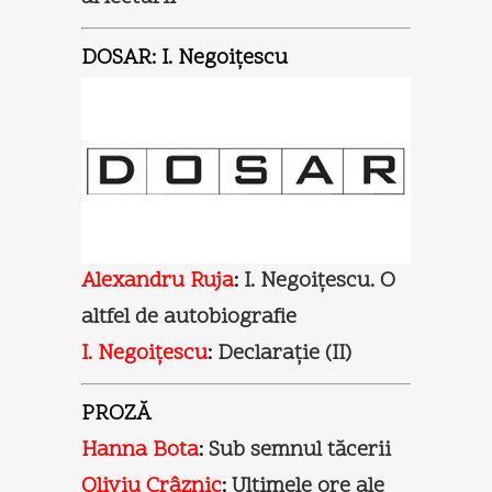
DOSAR: I. Negoiţescu
Alexandru Ruja
:
I. Negoiţescu. O
altfel de autobiografie
I. Negoiţescu
:
Declaraţie (II)
PROZĂ
Hanna Bota
:
Sub semnul tăcerii
Oliviu Crâznic
:
Ultimele ore ale