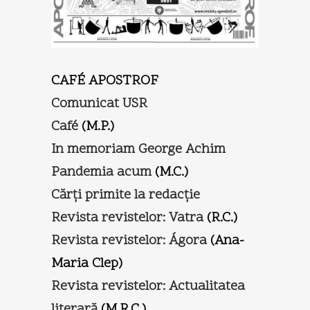
CAFÉ APOSTROF
Comunicat USR
Café
(M.P.)
In memoriam George Achim
Pandemia acum
(M.C.)
Cărţi primite la redacţie
Revista revistelor: Vatra
(R.C.)
Revista revistelor:
Ágora
(Ana-
Maria Clep)
Revista revistelor:
Actualitatea
literară
(M.R.C.)