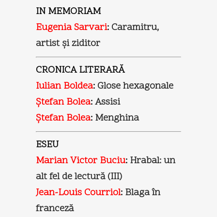
IN MEMORIAM
Eugenia Sarvari
:
Caramitru,
artist şi ziditor
CRONICA LITERARĂ
Iulian Boldea
:
Glose hexagonale
Ştefan Bolea
:
Assisi
Ştefan Bolea
:
Menghina
ESEU
Marian Victor Buciu
:
Hrabal: un
alt fel de lectură (III)
Jean-Louis Courriol
:
Blaga în
franceză