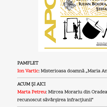
PAMFLET
Ion Vartic
:
Misterioasa doamnă „Maria An
ACUM ŞI AICI
Marta Petreu
:
Mircea Morariu din Oradea:
recunoscut săvârşirea infracţiunii“