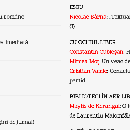
ESEU
bii române
Nicolae Bârna
:
„Textua
(I)
ea imediată
CU OCHIUL LIBER
Constantin Cubleşan
:
H
Mircea Moţ
:
Un veac de
Cristian Vasile
:
Cenaclu
partid
BIBLIOTECI ÎN AER LI
Maylis de Kerangal
:
O 
de Laurenţiu Malomfăl
gini de jurnal)