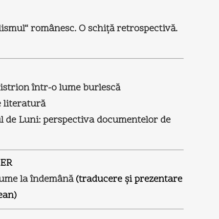
lismul“ românesc. O schiţă retrospectivă.
istrion într-o lume burlescă
 literatură
l de Luni: perspectiva documentelor de
BER
lume la îndemână
(traducere şi prezentare
ean)