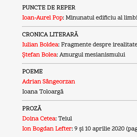
PUNCTE DE REPER
Ioan-Aurel Pop
:
Minunatul edificiu al lim
CRONICA LITERARĂ
Iulian Boldea
:
Fragmente despre irealitat
Ştefan Bolea
:
Amurgul mesianismului
POEME
Adrian Sângeorzan
Ioana Toloargă
PROZĂ
Doina Cetea
:
Teiul
Ion Bogdan Lefter
:
9 şi 10 aprilie 2020 (pa