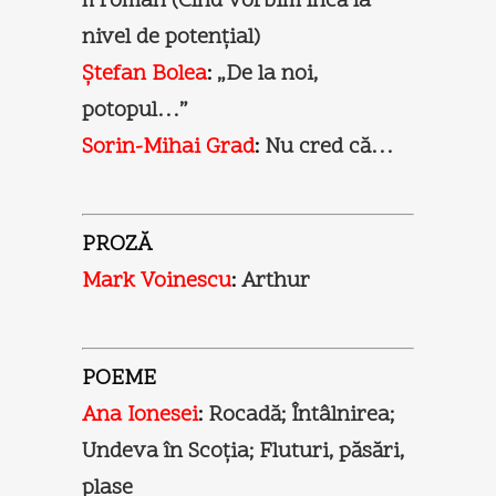
fi român (Cînd vorbim încă la
nivel de potenţial)
Ştefan Bolea
:
„De la noi,
potopul…”
Sorin-Mihai Grad
:
Nu cred că…
PROZĂ
Mark Voinescu
:
Arthur
PO
EME
Ana Ionesei
:
Rocadă; Întâlnirea;
Undeva în Scoţia; Fluturi, păsări,
plase