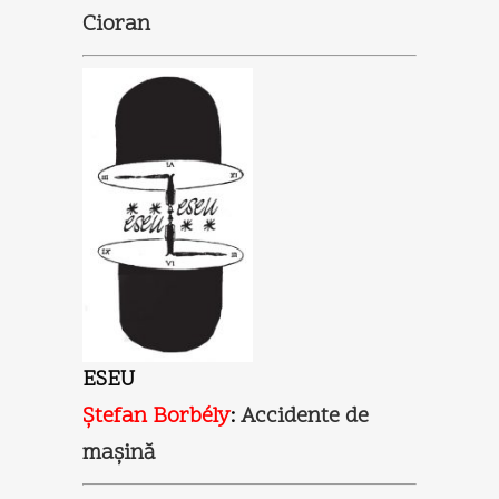
Cioran
ESEU
Ştefan Borbély
:
Accidente de
maşină