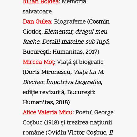
Iulian Boldea
:
Memoria
salvatoare
Dan Gulea
:
Biografeme
(Cosmin
Ciotloş,
Elementar, dragul meu
Rache. Detalii mateine sub lupă
,
Bucureşti: Humanitas, 2017)
Mircea Moţ
:
Viaţă şi biografie
(Doris Mironescu,
Viaţa lui M.
Blecher. Împotriva biografiei
,
ediţie revizuită, Bucureşti:
Humanitas, 2018)
Alice Valeria Micu
:
Poetul George
Coşbuc (1918) şi trezirea naţiunii
române
(Ovidiu Victor Coşbuc,
Il