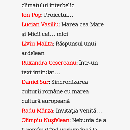
climatului interbelic
Ion Pop
:
Proiectul…
Lucian Vasiliu
:
Marea cea Mare
şi Micii cei… mici
Liviu Maliţa
:
Răspunsul unui
ardelean
Ruxandra Cesereanu
:
Într-un
text intitulat…
Daniel Sur
:
Sincronizarea
culturii române cu marea
cultură europeană
Radu Mârza
:
Invitaţia venită…
Olimpiu Nuşfelean
:
Nebunia de a