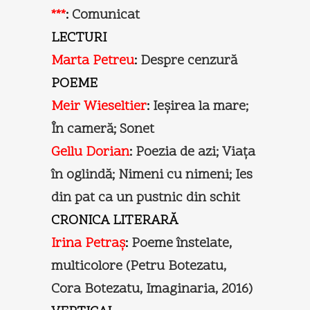
***
:
Comunicat
LECTURI
Marta Petreu
:
Despre cenzură
POEME
Meir Wieseltier
:
Ieșirea la mare;
În cameră; Sonet
Gellu Dorian
:
Poezia de azi; Viața
în oglindă; Nimeni cu nimeni; Ies
din pat ca un pustnic din schit
CRONICA LITERARĂ
Irina Petraș
:
Poeme înstelate,
multicolore (Petru Botezatu,
Cora Botezatu, Imaginaria, 2016)