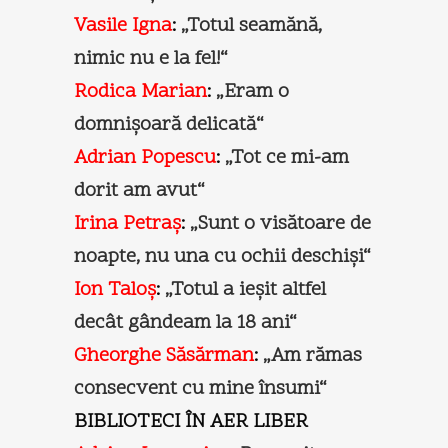
Vasile Igna
:
„Totul seamănă,
nimic nu e la fel!“
Rodica Marian
:
„Eram o
domnişoară delicată“
Adrian Popescu
:
„Tot ce mi-am
dorit am avut“
Irina Petraș
:
„Sunt o visătoare de
noapte, nu una cu ochii deschişi“
Ion Taloș
:
„Totul a ieşit altfel
decât gândeam la 18 ani“
Gheorghe Săsărman
:
„Am rămas
consecvent cu mine însumi“
BIBLIOTECI ÎN AER LIBER