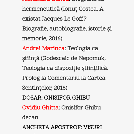
hermeneutică (Ionuţ Costea, A
existat Jacques Le Goff?
Biografie, autobiografie, istorie şi
memorie, 2016)
Andrei Marinca
:
Teologia ca
știință (Godescalc de Nepomuk,
Teologia ca dispoziţie ştiinţifică.
Prolog la Comentariu la Cartea
Sentinţelor, 2016)
DOSAR: ONISIFOR GHIBU
Ovidiu Ghitta
:
Onisifor Ghibu
decan
ANCHETA APOSTROF: VISURI