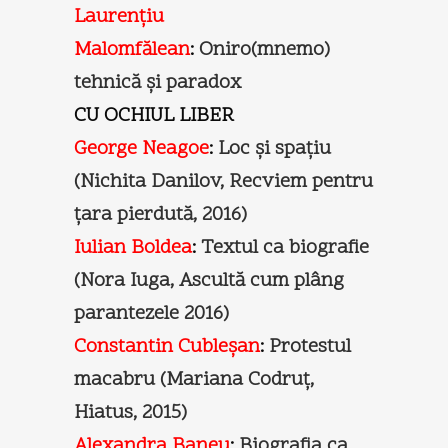
Laurențiu
Malomfălean
:
Oniro(mnemo)
tehnică și paradox
CU OCHIUL LIBER
George Neagoe
:
Loc și spațiu
(Nichita Danilov, Recviem pentru
țara pierdută, 2016)
Iulian Boldea
:
Textul ca biografie
(Nora Iuga, Ascultă cum plâng
parantezele 2016)
Constantin Cubleșan
:
Protestul
macabru (Mariana Codruț,
Hiatus, 2015)
Alexandra Baneu
:
Biografia ca