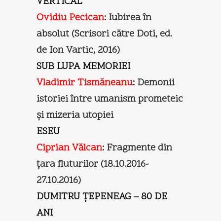
VERTICAL
Ovidiu Pecican
:
Iubirea în
absolut (Scrisori către Doti, ed.
de Ion Vartic, 2016)
SUB LUPA MEMORIEI
Vladimir Tismăneanu
:
Demonii
istoriei între umanism prometeic
și mizeria utopiei
ESEU
Ciprian Vălcan
:
Fragmente din
țara fluturilor (18.10.2016-
27.10.2016)
DUMITRU ȚEPENEAG – 80 DE
ANI