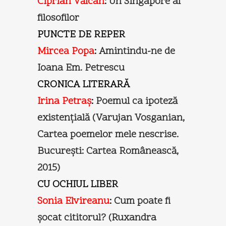
Ciprian Vălcan
:
Un Singapore al
filosofilor
PUNCTE DE REPER
Mircea Popa
:
Amintindu-ne de
Ioana Em. Petrescu
CRONICA LITERARĂ
Irina Petraş
:
Poemul ca ipoteză
existenţială (Varujan Vosganian,
Cartea poemelor mele nescrise.
Bucureşti: Cartea Românească,
2015)
CU OCHIUL LIBER
Sonia Elvireanu
:
Cum poate fi
şocat cititorul? (Ruxandra