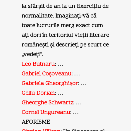
la sfârşit de an la un Exerciţiu de
normalitate. Imaginaţi-vă că
toate lucrurile merg exact cum
aţi dori în teritoriul vieţii literare
româneşti şi descrieţi pe scurt ce
„vedeţi“.
Leo Butnaru
:
…
Gabriel Coşoveanu
:
…
Gabriela Gheorghişor
:
…
Gellu Dorian
:
…
Gheorghe Schwartz
:
…
Cornel Ungureanu
:
…
AFORISME