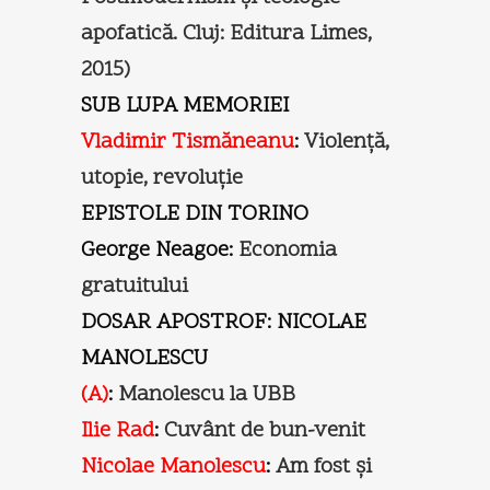
apofatică. Cluj: Editura Limes,
2015)
SUB LUPA MEMORIEI
Vladimir Tismăneanu
:
Violenţă,
utopie, revoluţie
EPISTOLE DIN TORINO
George Neagoe:
Economia
gratuitului
DOSAR APOSTROF: NICOLAE
MANOLESCU
(A)
:
Manolescu la UBB
Ilie Rad
:
Cuvânt de bun-venit
Nicolae Manolescu
:
Am fost şi