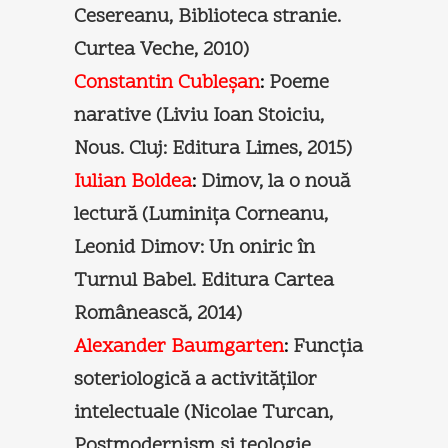
Cesereanu, Biblioteca stranie.
Curtea Veche, 2010)
Constantin Cubleşan
:
Poeme
narative (Liviu Ioan Stoiciu,
Nous. Cluj: Editura Limes, 2015)
Iulian Boldea
:
Dimov, la o nouă
lectură (Luminiţa Corneanu,
Leonid Dimov: Un oniric în
Turnul Babel. Editura Cartea
Românească, 2014)
Alexander Baumgarten
:
Funcţia
soteriologică a activităţilor
intelectuale (Nicolae Turcan,
Postmodernism şi teologie