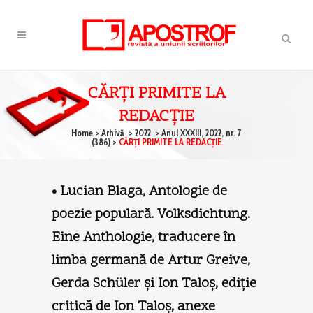
CĂRŢI PRIMITE LA
REDACŢIE
Home
>
Arhivă
>
2022
>
Anul XXXIII, 2022, nr. 7
(386)
>
CĂRŢI PRIMITE LA REDACŢIE
• Lucian Blaga, Antologie de
poezie populară. Volksdichtung.
Eine Anthologie, traducere în
limba germană de Artur Greive,
Gerda Schüler şi Ion Taloş, ediţie
critică de Ion Taloş, anexe