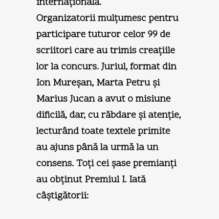
internaţională.
Organizatorii mulţumesc pentru
participare tuturor celor 99 de
scriitori care au trimis creaţiile
lor la concurs. Juriul, format din
Ion Mureşan, Marta Petru şi
Marius Jucan a avut o misiune
dificilă, dar, cu răbdare şi atenţie,
lecturând toate textele primite
au ajuns până la urmă la un
consens. Toţi cei şase premianţi
au obţinut Premiul I. Iată
câştigătorii: