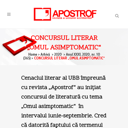
CONCURSUL LITERAR
„OMUL ASIMPTOMATIC“
Home
>
Arhivă
>
2020
>
Anul XXXI, 2020, nr. 10
(365)
>
CONCURSUL LITERAR „OMUL ASIMPTOMATIC“
Cenaclul literar al UBB împreună
cu revista „Apostrof“ au iniţiat
concursul de literatură cu tema
„Omul asimptomatic“ în
intervalul iunie-septembrie. Cred
că datorită faptului că termenul