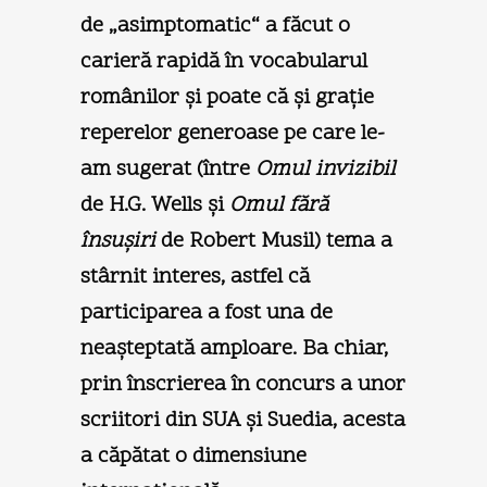
de „asimptomatic“ a făcut o
carieră rapidă în vocabularul
românilor şi poate că şi graţie
reperelor generoase pe care le-
am sugerat (între
Omul invizibil
de H.G. Wells şi
Omul fără
însuşiri
de Robert Musil) tema a
stârnit interes, astfel că
participarea a fost una de
neaşteptată amploare. Ba chiar,
prin înscrierea în concurs a unor
scriitori din SUA şi Suedia, acesta
a căpătat o dimensiune