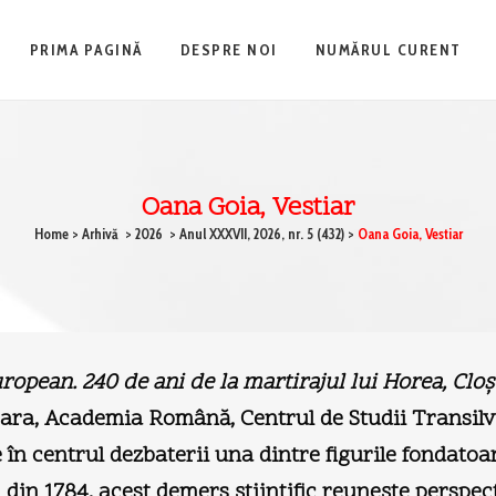
PRIMA PAGINĂ
DESPRE NOI
NUMĂRUL CURENT
Oana Goia, Vestiar
Home
>
Arhivă
>
2026
>
Anul XXXVII, 2026, nr. 5 (432)
>
Oana Goia, Vestiar
uropean. 240 de ani de la martirajul lui Horea, Cloş
ara, Academia Română, Centrul de Studii Transilv
în centrul dezbaterii una dintre figurile fondatoa
 din 1784, acest demers ştiinţific reuneşte persp