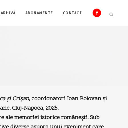
ARHIVĂ
ABONAMENTE
CONTACT
ca şi Crişan
, coordonatori Ioan Bolovan şi
ane, Cluj-Napoca, 2025.
re ale memoriei istorice româneşti. Sub
ective diverse asupra unui eveniment care