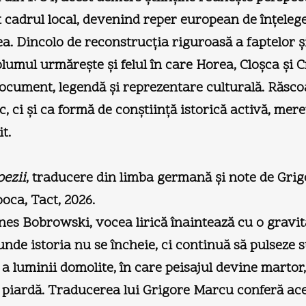
 cadrul local, devenind reper european de înţeleger
lea. Dincolo de reconstrucţia riguroasă a faptelor ş
olumul urmăreşte şi felul în care Horea, Cloşca şi 
document, legendă şi reprezentare culturală. Răsco
, ci şi ca formă de conştiinţă istorică activă, mere
t.
oezii
, traducere din limba germană şi note de Gri
oca, Tact, 2026.
nes Bobrowski, vocea lirică înaintează cu o gravit
nde istoria nu se încheie, ci continuă să pulseze 
e a luminii domolite, în care peisajul devine martor
e piardă. Traducerea lui Grigore Marcu conferă ace