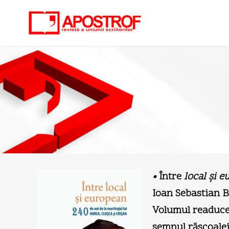
•
Între
local şi e
Ioan Sebastian B
Volumul readuce 
semnul răscoalei