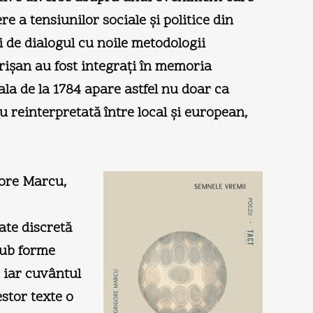
e a tensiunilor sociale şi politice din
i de dialogul cu noile metodologii
Crişan au fost integraţi în memoria
ala de la 1784 apare astfel nu doar ca
u reinterpretată între local şi european,
gore Marcu,
ate discretă
sub forme
, iar cuvântul
stor texte o