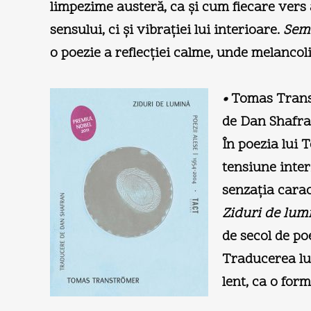
limpezime austeră, ca şi cum fiecare vers ar 
sensului, ci şi vibraţiei lui interioare.
Sem
o poezie a reflecţiei calme, unde melancol
•
Tomas Trans
de Dan Shafran
În poezia lui 
tensiune interi
senzaţia carac
Ziduri de lum
de secol de poe
Traducerea lui
lent, ca o for