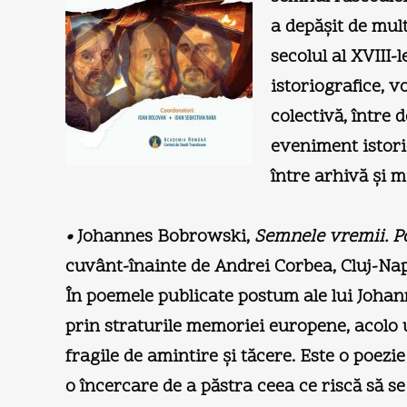
a depăşit de mult
secolul al XVIII-
istoriografice, v
colectivă, între 
eveniment istoric
între arhivă şi mi
•
Johannes Bobrowski,
Semnele vremii. P
cuvânt-înainte de Andrei Corbea, Cluj-Nap
În poemele publicate postum ale lui Johan
prin straturile memoriei europene, acolo u
fragile de amintire şi tăcere. Este o poezi
o încercare de a păstra ceea ce riscă să s