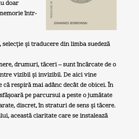
 nu doar
memorie într-
, selecţie şi traducere din limba suedeză
mere, drumuri, tăceri – sunt încărcate de o
re vizibil şi invizibil. De aici vine
re că respiră mai adânc decât de obicei. În
desfăşoară pe parcursul a peste o jumătate
ate, discret, în straturi de sens şi tăcere.
ui, această claritate care se instalează