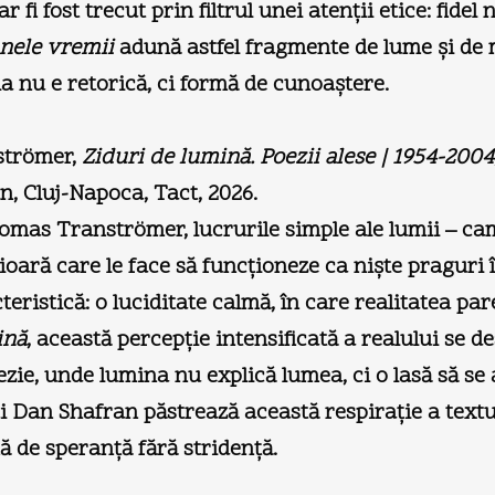
fi fost trecut prin filtrul unei atenţii etice: fidel
nele vremii
adună astfel fragmente de lume şi de 
ia nu e retorică, ci formă de cunoaştere.
trömer,
Ziduri de lumină. Poezii alese | 1954-2004
, Cluj-Napoca, Tact, 2026.
Tomas Tranströmer, lucrurile simple ale lumii – ca
oară care le face să funcţioneze ca nişte praguri înt
teristică: o luciditate calmă, în care realitatea pa
ină
, această percepţie intensificată a realului se 
zie, unde lumina nu explică lumea, ci o lasă să se ar
 Dan Shafran păstrează această respiraţie a textul
mă de speranţă fără stridenţă.