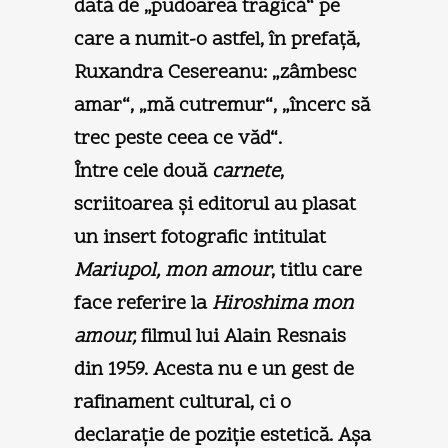
dată de „pudoarea tragică“ pe
care a numit-o astfel, în prefaţă,
Ruxandra Cesereanu: „zâmbesc
amar“, „mă cutremur“, „încerc să
trec peste ceea ce văd“.
Între cele două
carnete
,
scriitoarea şi editorul au plasat
un insert fotografic intitulat
Mariupol, mon amour
, titlu care
face referire la
Hiroshima mon
amour,
filmul lui Alain Resnais
din 1959. Acesta nu e un gest de
rafinament cultural, ci o
declaraţie de poziţie estetică. Aşa