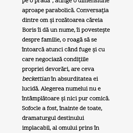
pe o pradă“, atinge o dimensiune
aproape parabolică. Conversaţia
dintre om şi rozătoarea căreia
Boris îi dă un nume, îi povesteşte
despre familie, o roagă să se
întoarcă atunci când fuge şi cu
care negociază condiţiile
propriei devorări, are ceva
beckettian
în absurditatea ei
lucidă. Alegerea numelui nu e
întâmplătoare şi nici pur comică.
Sofocle a fost, înainte de toate,
dramaturgul destinului
implacabil, al omului prins în