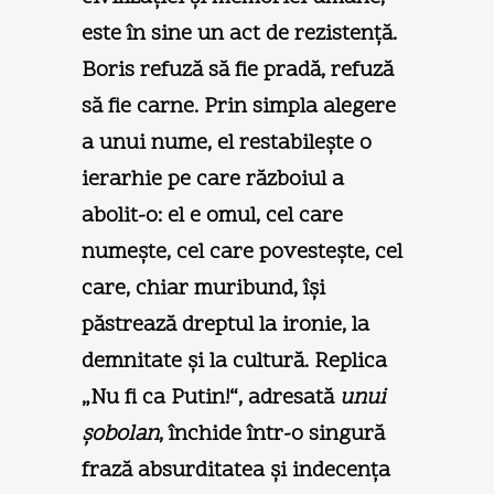
este în sine un act de rezistenţă.
Boris refuză să fie pradă, refuză
să fie carne. Prin simpla alegere
a unui nume, el restabileşte o
ierarhie pe care războiul a
abolit-o: el e omul, cel care
numeşte, cel care povesteşte, cel
care, chiar muribund, îşi
păstrează dreptul la ironie, la
demnitate şi la cultură. Replica
„Nu fi ca Putin!“, adresată
unui
şobolan
, închide într-o singură
frază absurditatea şi indecenţa