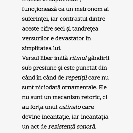
funcţionează ca un metronom al
suferinţei, iar contrastul dintre
aceste cifre seci şi tandreţea
versurilor e devastator în
simplitatea lui.
Versul liber imită
ritmul
gândirii
sub presiune şi este punctat din
când în când de
repetiţii
care nu
sunt niciodată ornamentale. Ele
nu sunt un mecanism retoric, ci
au forţa unui
ostinato
care
devine incantaţie, iar incantaţia
un act de
rezistenţă sonoră
.