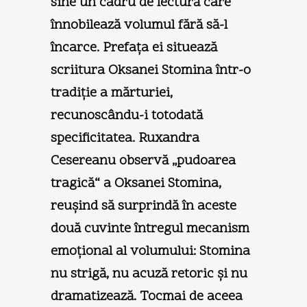
sine un cadru de lectură care
înnobilează volumul fără să-l
încarce. Prefaţa ei situează
scriitura Oksanei Stomina într-o
tradiţie a mărturiei,
recunoscându-i totodată
specificitatea. Ruxandra
Cesereanu observă „pudoarea
tragică“ a Oksanei Stomina,
reuşind să surprindă în aceste
două cuvinte întregul mecanism
emoţional al volumului: Stomina
nu strigă, nu acuză retoric şi nu
dramatizează. Tocmai de aceea