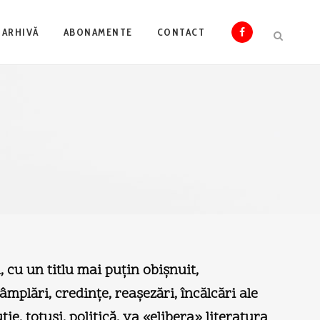
ARHIVĂ
ABONAMENTE
CONTACT
cu un titlu mai puţin obişnuit,
âmplări, credinţe, reaşezări, încălcări ale
e, totuşi, politică, va «elibera» literatura