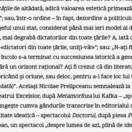
ăţile
de altădată, adică valoarea estetică primează
“; sau, într-o ordine – în fapt, dezordine a politiculu
 şeful unui stat, considerat până mai ieri model al 
, mai degrabă dictatorilor din toate ţările? A, iată c
ictatori din toate ţările, uniţi-vă!»“; sau: „N-aţi 
 încolo s-a terminat cu succesiunea istorică a gener
ă un orizont raţional? Aţi fi crezut că din litera
icând şi oriune, sau deloc, pentru a-i face loc lu
tădată)“. Acelaşi Nicolae Prelipceanu semnalează l
eatrul Excelsior, după
Metamorfoza
lui Kafka – „sp
ungeşte cumva gândurile transcrise în editorialul 
itate ideatică – spectacolul
Doctorul
, după piesa
P
ban, un spectacol „despre lumea de azi, plină de id