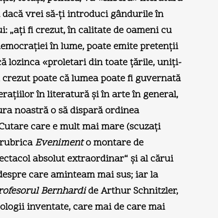
 dacă vrei să-ţi introduci gândurile în
i: „aţi fi crezut, în calitate de oameni cu
democraţiei în lume, poate emite pretenţii
ă lozinca «proletari din toate ţările, uniţi-
fi crezut poate că lumea poate fi guvernată
aţiilor în literatură şi în arte în general,
tura noastră o să dispară ordinea
i Cutare care e mult mai mare (scuzaţi
a rubrica
Eveniment
o montare de
ectacol absolut extraordinar“ şi al cărui
despre care aminteam mai sus; iar la
rofesorul Bernhardi
de Arthur Schnitzler,
eologii inventate, care mai de care mai