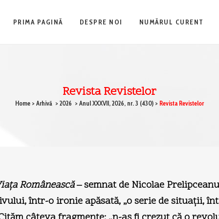
PRIMA PAGINĂ
DESPRE NOI
NUMĂRUL CURENT
Revista Revistelor
Home
>
Arhivă
>
2026
>
Anul XXXVII, 2026, nr. 3 (430)
>
Revista Revistelor
iaţa Românească
– semnat de Nicolae Prelipceanu, 
ului, într-o ironie apăsată, „o serie de situaţii, înt
ităm câteva fragmente: „n-aş fi crezut că o revoluţi