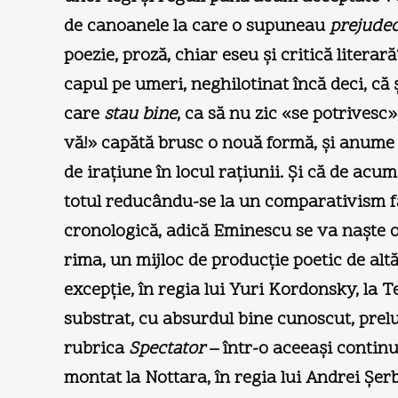
de canoanele la care o supuneau
prejudec
poezie, proză, chiar eseu şi critică literară
capul pe umeri, neghilotinat încă deci, că
care
stau bine
, ca să nu zic «se potrivesc»
vă!» capătă brusc o nouă formă, şi anume «d
de iraţiune în locul raţiunii. Şi că de acum
totul reducându-se la un comparativism făr
cronologică, adică Eminescu se va naşte or
rima, un mijloc de producţie poetic de al
excepţie, în regia lui Yuri Kordonsky, la T
substrat, cu absurdul bine cunoscut, prel
rubrica
Spectator
– într-o aceeaşi continu
montat la Nottara, în regia lui Andrei Şer