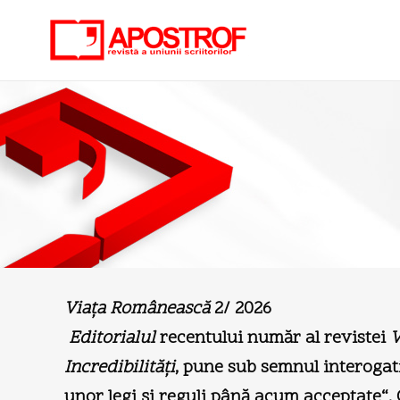
Viaţa Românească
2/ 2026
Editorialul
recentului număr al revistei
V
Incredibilităţi
, pune sub semnul interogativ
unor legi şi reguli până acum acceptate“. C