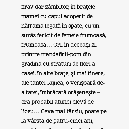
firav dar zâmbitor, în braţele
mamei cu capul acoperit de
năframa legată în spate, cu un
surâs fericit de femeie frumoasă,
frumoasă… Ori, în aceeaşi zi,
printre trandafirii-pom din
grădina cu straturi de flori a
casei, în alte braţe, şi mai tinere,
ale tantei Rujica, o verişoară de-
a tatei, îmbrăcată orăşeneşte –
era probabil atunci elevă de
liceu… Ceva mai târziu, poate pe
la vârsta de patru-cinci ani,