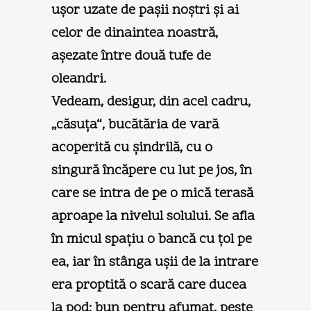
uşor uzate de paşii noştri şi ai
celor de dinaintea noastră,
aşezate între două tufe de
oleandri.
Vedeam, desigur, din acel cadru,
„căsuţa“, bucătăria de vară
acoperită cu şindrilă, cu o
singură încăpere cu lut pe jos, în
care se intra de pe o mică terasă
aproape la nivelul solului. Se afla
în micul spaţiu o bancă cu ţol pe
ea, iar în stânga uşii de la intrare
era proptită o scară care ducea
la pod: bun pentru afumat, peste