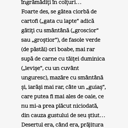
îngrămădiţi în colţuri…
Foarte des, se gătea ciorbă de
cartofi („gata cu lapte“ adică
gătiţi cu smântână („groscior“
sau „groştior“), de fasole verde
(de păstăi) ori boabe, mai rar
supă de carne cu tăiţei duminica
(„levişe“, cu un cuvânt
unguresc), mazăre cu smântână
şi, iarăşi mai rar, câte un „guiaş“,
care putea fi mai ales de oaie, ce
nu mi-a prea plăcut niciodată,
din cauza gustului de seu ştiut…
Desertul era, când era, prăjitura