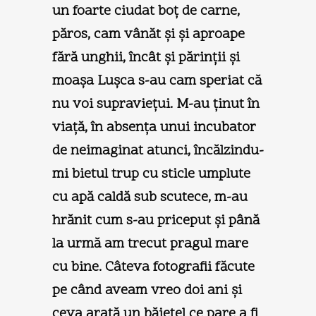
un foarte ciudat boţ de carne,
păros, cam vânăt şi şi aproape
fără unghii, încât şi părinţii şi
moaşa Luşca s-au cam speriat că
nu voi supravieţui. M-au ţinut în
viaţă, în absenţa unui incubator
de neimaginat atunci, încălzindu-
mi bietul trup cu sticle umplute
cu apă caldă sub scutece, m-au
hrănit cum s-au priceput şi până
la urmă am trecut pragul mare
cu bine. Câteva fotografii făcute
pe când aveam vreo doi ani şi
ceva arată un băieţel ce pare a fi