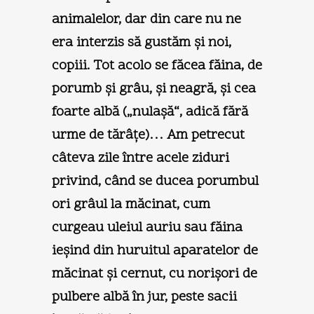
animalelor, dar din care nu ne
era interzis să gustăm şi noi,
copiii. Tot acolo se făcea făina, de
porumb şi grâu, şi neagră, şi cea
foarte albă („nulaşă“, adică fără
urme de tărâţe)… Am petrecut
câteva zile între acele ziduri
privind, când se ducea porumbul
ori grâul la măcinat, cum
curgeau uleiul auriu sau făina
ieşind din huruitul aparatelor de
măcinat şi cernut, cu norişori de
pulbere albă în jur, peste sacii