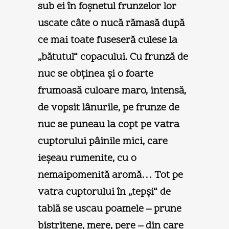
sub ei în foşnetul frunzelor lor
uscate câte o nucă rămasă după
ce mai toate fuseseră culese la
„bătutul“ copacului. Cu frunză de
nuc se obţinea şi o foarte
frumoasă culoare maro, intensă,
de vopsit lânurile, pe frunze de
nuc se puneau la copt pe vatra
cuptorului pâinile mici, care
ieşeau rumenite, cu o
nemaipomenită aromă… Tot pe
vatra cuptorului în „tepşi“ de
tablă se uscau poamele – prune
bistriţene, mere, pere – din care