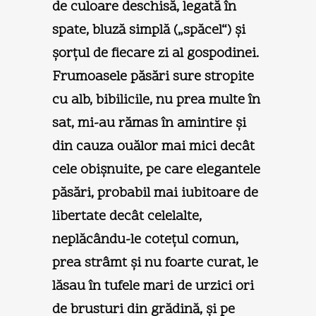
de culoare deschisă, legată în
spate, bluză simplă („spăcel“) şi
şorţul de fiecare zi al gospodinei.
Frumoasele păsări sure stropite
cu alb, bibilicile, nu prea multe în
sat, mi-au rămas în amintire şi
din cauza ouălor mai mici decât
cele obişnuite, pe care elegantele
păsări, probabil mai iubitoare de
libertate decât celelalte,
neplăcându-le coteţul comun,
prea strâmt şi nu foarte curat, le
lăsau în tufele mari de urzici ori
de brusturi din grădină, şi pe