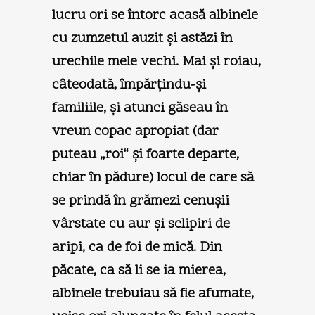
lucru ori se întorc acasă albinele
cu zumzetul auzit şi astăzi în
urechile mele vechi. Mai şi roiau,
câteodată, împărţindu-şi
familiile, şi atunci găseau în
vreun copac apropiat (dar
puteau „roi“ şi foarte departe,
chiar în pădure) locul de care să
se prindă în grămezi cenuşii
vârstate cu aur şi sclipiri de
aripi, ca de foi de mică. Din
păcate, ca să li se ia mierea,
albinele trebuiau să fie afumate,