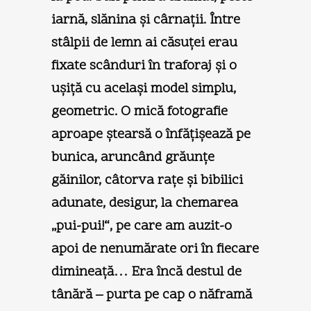
iarnă, slănina şi cârnaţii. Între
stâlpii de lemn ai căsuţei erau
fixate scânduri în traforaj şi o
uşiţă cu acelaşi model simplu,
geometric. O mică fotografie
aproape ştearsă o înfăţişează pe
bunica, aruncând grăunţe
găinilor, câtorva raţe şi bibilici
adunate, desigur, la chemarea
„pui-pui!“, pe care am auzit-o
apoi de nenumărate ori în fiecare
dimineaţă… Era încă destul de
tânără – purta pe cap o năframă