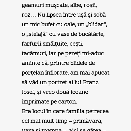
geamuri muşcate, albe, roşii,
roz… Nu lipsea între uşă şi sobă
un mic bufet cu oale, un „blidar“,
o „stelajă“ cu vase de bucătărie,
farfurii smălţuite, ceşti,
tacâmuri, iar pe pereţi mi-aduc
aminte că, printre blidele de
porţelan înflorate, am mai apucat
să văd un portret al lui Franz
Josef, şi vreo două icoane
imprimate pe carton.
Era locul în care familia petrecea
cel mai mult timp – primăvara,