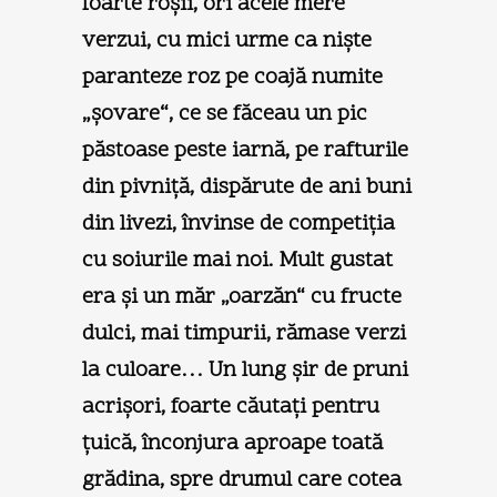
foarte roşii, ori acele mere
verzui, cu mici urme ca nişte
paranteze roz pe coajă numite
„şovare“, ce se făceau un pic
păstoase peste iarnă, pe rafturile
din pivniţă, dispărute de ani buni
din livezi, învinse de competiţia
cu soiurile mai noi. Mult gustat
era şi un măr „oarzăn“ cu fructe
dulci, mai timpurii, rămase verzi
la culoare… Un lung şir de pruni
acrişori, foarte căutaţi pentru
ţuică, înconjura aproape toată
grădina, spre drumul care cotea