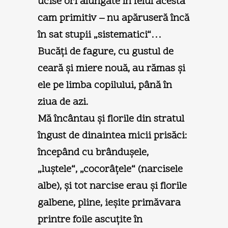
ucise ori alungate în felul acesta
cam primitiv – nu apăruseră încă
în sat stupii „sistematici“…
Bucăţi de fagure, cu gustul de
ceară şi miere nouă, au rămas şi
ele pe limba copilului, până în
ziua de azi.
Mă încântau şi florile din stratul
îngust de dinaintea micii prisăci:
începând cu brânduşele,
„luştele“, „cocorâţele“ (narcisele
albe), şi tot narcise erau şi florile
galbene, pline, ieşite primăvara
printre foile ascuţite în