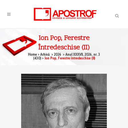
Ion Pop, Ferestre
Întredeschise (II)
Home
>
Arhivă
>
2026
>
Anul XXXVII, 2026, nr. 3
(430)
>
Ion Pop, Ferestre întredeschise (II)