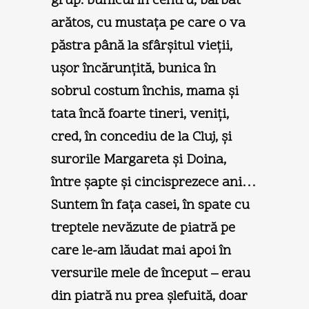
grup: bunicul în centru, bărbat
arătos, cu mustaţa pe care o va
păstra până la sfârşitul vieţii,
uşor încărunţită, bunica în
sobrul costum închis, mama şi
tata încă foarte tineri, veniţi,
cred, în concediu de la Cluj, şi
surorile Margareta şi Doina,
între şapte şi cincisprezece ani…
Suntem în faţa casei, în spate cu
treptele nevăzute de piatră pe
care le-am lăudat mai apoi în
versurile mele de început – erau
din piatră nu prea şlefuită, doar