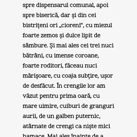
spre dispensarul comunal, apoi
spre biserică, dar şi din cei
bistriţeni ori „cioreni“, cu miezul
foarte zemos şi dulce lipit de
sâmbure. Şi mai ales cei trei nuci
bătrâni, cu imense coroane,
foarte roditori, făceau nuci
mărişoare, cu coaja subţire, uşor
de desfăcut. În crengile lor am
văzut pentru prima oară, cu
mare uimire, cuiburi de granguri
aurii, de un galben puternic,
atârnate de crengi ca nişte mici
hamace. Mai ales înainte de a