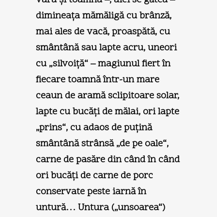
vara şi toamna –, aici se gătea –
dimineaţa mămăligă cu brânză,
mai ales de vacă, proaspătă, cu
smântână sau lapte acru, uneori
cu „silvoiţă“ – magiunul fiert în
fiecare toamnă într-un mare
ceaun de aramă sclipitoare solar,
lapte cu bucăţi de mălai, ori lapte
„prins“, cu adaos de puţină
smântână strânsă „de pe oale“,
carne de pasăre din când în când
ori bucăţi de carne de porc
conservate peste iarnă în
untură… Untura („unsoarea“)