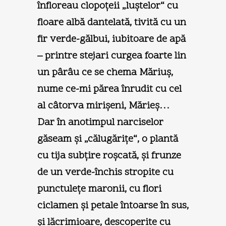
înfloreau clopoţeii „luştelor“ cu
floare albă dantelată, tivită cu un
fir verde-gălbui, iubitoare de apă
– printre stejari curgea foarte lin
un pârâu ce se chema Măriuş,
nume ce-mi părea înrudit cu cel
al câtorva mirişeni, Mărieş…
Dar în anotimpul narciselor
găseam şi „călugăriţe“, o plantă
cu tija subţire roşcată, şi frunze
de un verde-închis stropite cu
punctuleţe maronii, cu flori
ciclamen şi petale întoarse în sus,
şi lăcrimioare, descoperite cu