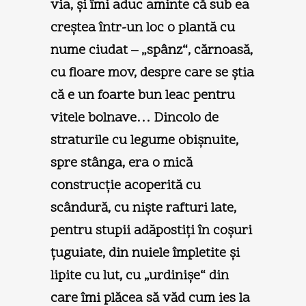
via, şi îmi aduc aminte că sub ea
creştea într-un loc o plantă cu
nume ciudat – „spânz“, cărnoasă,
cu floare mov, despre care se ştia
că e un foarte bun leac pentru
vitele bolnave… Dincolo de
straturile cu legume obişnuite,
spre stânga, era o mică
construcţie acoperită cu
scândură, cu nişte rafturi late,
pentru stupii adăpostiţi în coşuri
ţuguiate, din nuiele împletite şi
lipite cu lut, cu „urdinişe“ din
care îmi plăcea să văd cum ies la