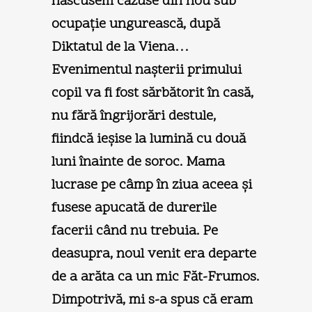
născusem căzuse din nou sub
ocupaţie ungurească, după
Diktatul de la Viena…
Evenimentul naşterii primului
copil va fi fost sărbătorit în casă,
nu fără îngrijorări destule,
fiindcă ieşise la lumină cu două
luni înainte de soroc. Mama
lucrase pe câmp în ziua aceea şi
fusese apucată de durerile
facerii când nu trebuia. Pe
deasupra, noul venit era departe
de a arăta ca un mic Făt-Frumos.
Dimpotrivă, mi s-a spus că eram