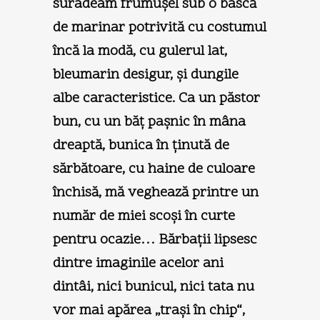
surâdeam frumuşel sub o bască
de marinar potrivită cu costumul
încă la modă, cu gulerul lat,
bleumarin desigur, şi dungile
albe caracteristice. Ca un păstor
bun, cu un băţ paşnic în mâna
dreaptă, bunica în ţinută de
sărbătoare, cu haine de culoare
închisă, mă veghează printre un
număr de miei scoşi în curte
pentru ocazie… Bărbaţii lipsesc
dintre imaginile acelor ani
dintâi, nici bunicul, nici tata nu
vor mai apărea „traşi în chip“,