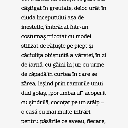
câştigat în greutate, deloc urât în
ciuda începutului aşa de
inestetic, îmbrăcat într-un
costumaş tricotat cu model
stilizat de răţuşte pe piept şi
căciuliţa obişnuită a vârstei, în zi
de iarnă, cu găini în jur, cu urme
de zăpadă în curtea în care se
zărea, ieşind prin ramurile unui
dud golaş, „porumbarul“ acoperit
cu şindrilă, cocoţat pe un stâlp –
o casă cu mai multe intrări
pentru păsările ce aveau, fiecare,