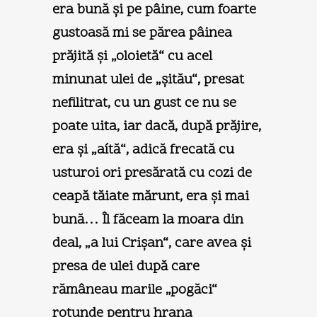
era bună şi pe pâine, cum foarte
gustoasă mi se părea pâinea
prăjită şi „oloietă“ cu acel
minunat ulei de „şitău“, presat
nefilitrat, cu un gust ce nu se
poate uita, iar dacă, după prăjire,
era şi „aítă“, adică frecată cu
usturoi ori presărată cu cozi de
ceapă tăiate mărunt, era şi mai
bună… Îl făceam la moara din
deal, „a lui Crişan“, care avea şi
presa de ulei după care
rămâneau marile „pogăci“
rotunde pentru hrana