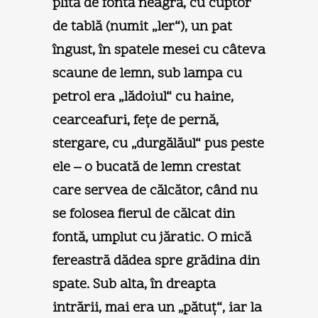
plită de fontă neagră, cu cuptor
de tablă (numit „ler“), un pat
îngust, în spatele mesei cu câteva
scaune de lemn, sub lampa cu
petrol era „lădoiul“ cu haine,
cearceafuri, feţe de pernă,
stergare, cu „durgălăul“ pus peste
ele – o bucată de lemn crestat
care servea de călcător, când nu
se folosea fierul de călcat din
fontă, umplut cu jăratic. O mică
fereastră dădea spre grădina din
spate. Sub alta, în dreapta
intrării, mai era un „pătuţ“, iar la