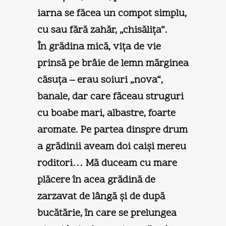
iarna se făcea un compot simplu,
cu sau fără zahăr, „chisăliţa“.
În grădina mică, viţa de vie
prinsă pe brâie de lemn mărginea
căsuţa – erau soiuri „nova“,
banale, dar care făceau struguri
cu boabe mari, albastre, foarte
aromate. Pe partea dinspre drum
a grădinii aveam doi caişi mereu
roditori… Mă duceam cu mare
plăcere în acea grădină de
zarzavat de lângă şi de după
bucătărie, în care se prelungea