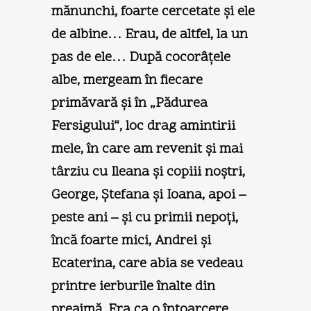
mănunchi, foarte cercetate şi ele
de albine… Erau, de altfel, la un
pas de ele… După cocorâţele
albe, mergeam în fiecare
primăvară şi în „Pădurea
Fersigului“, loc drag amintirii
mele, în care am revenit şi mai
târziu cu Ileana şi copiii noştri,
George, Ştefana şi Ioana, apoi –
peste ani – şi cu primii nepoţi,
încă foarte mici, Andrei şi
Ecaterina, care abia se vedeau
printre ierburile înalte din
preajmă. Era ca o întoarcere