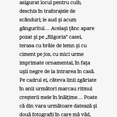
asigurat locul pentru cuib,
deschis în traforajele de
scânduri; le aud şi acum
gânguritul… Acelaşi ţânc apare
pozat şi pe „filigoria“ casei,
terasa cu brâie de lemn şi cu
ciment pe jos, cu mici urme
imprimate ornamental, în faţa
uşii negre de la intrarea în casă.
Pe cadrul ei, câteva linii zgâriate
în anii următori marcau ritmul
creşterii mele în înălţime… Poate
că din vara următoare datează şi
două fotografii în care mă văd,