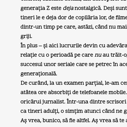
generaţia Z este
deja
nostalgică. Deşi sunt 
tineri le e deja dor de copilăria lor, de fil
dintr-un timp pe care, astăzi, când nu mai 
griji.
În plus – şi aici lucrurile devin cu adevăra
relaţie cu o perioadă pe care
nu
au trăit-o
succesul unor seriale care se petrec în ac
generaţională.
De curând, la un examen parţial, le-am ceru
atâtea ore absorbiţi de telefoanele mobile
oricărui jurnalist. Într-una dintre scriso
ca tineri adulţi, o simţim atunci când ne g
Aş vrea, bunico, să fie altfel. Aş vrea să 