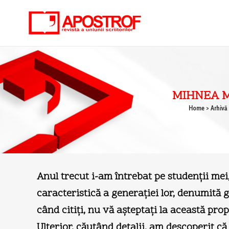
MIHNEA M
Home
>
Arhivă
Anul trecut i-am întrebat pe studenţii mei, 
caracteristică a generaţiei lor, denumită 
când citiţi, nu vă aşteptaţi la această prop
Ulterior, căutând detalii, am descoperit c