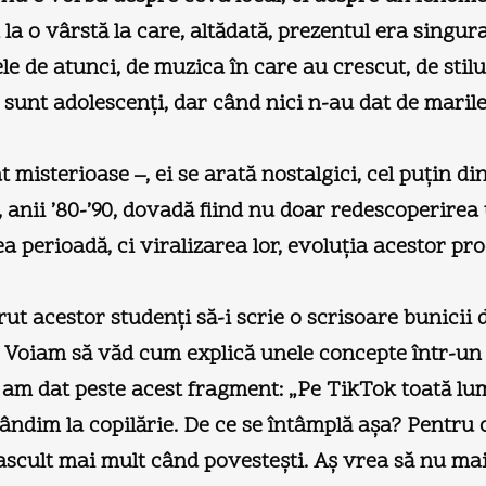
la o vârstă la care, altădată, prezentul era singura 
mele de atunci, de muzica în care au crescut, de stilu
sunt adolescenţi, dar când nici n-au dat de marile r
t misterioase –, ei se arată nostalgici, cel puţin d
, anii ’80-’90, dovadă fiind nu doar redescoperirea
ea perioadă, ci viralizarea lor, evoluţia acestor p
t acestor studenţi să-i scrie o scrisoare bunicii de
. Voiam să văd cum explică unele concepte într-un l
ri am dat peste acest fragment: „Pe TikTok toată l
ândim la copilărie. De ce se întâmplă aşa? Pentru c
te ascult mai mult când povesteşti. Aş vrea să nu mai