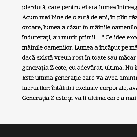
pierdută, care pentru ei era lumea întrea
Acum mai bine de o sută de ani, în plin răz
oroare, lumea a căzut în mâinile oamenilor
îndureraţi, au murit primii…“ Ce idee exc
mâinile oamenilor. Lumea a încăput pe mâin
dacă există vreun rost în toate sau măcar î
generaţia Z este, cu adevărat, ultima. Nu î
Este ultima generaţie care va avea amintir
lucrurilor: întâlniri exclusiv corporale, av
Generaţia Z este şi va fi ultima care a ma