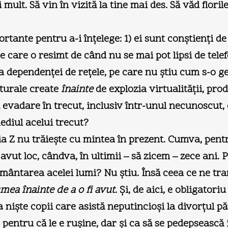
i mult. Să vin în vizită la tine mai des. Să văd flor
ante pentru a-i înţelege: 1) ei sunt conştienţi de 
pe care o resimt de când nu se mai pot lipsi de tel
a dependenţei de reţele, pe care nu ştiu cum s-o ge
lturale create
înainte
de explozia virtualităţii, pro
evadare în trecut, inclusiv într-unul necunoscut, 
ediul acelui trecut?
ia Z nu trăieşte cu mintea în prezent. Cumva, pentr
 a avut loc, cândva, în ultimii – să zicem – zece an
ântarea acelei lumi? Nu ştiu. Însă ceea ce ne tran
mea înainte de a o fi avut
. Şi, de aici, e obligato
nişte copii care asistă neputincioşi la divorţul pă
pentru că le e ruşine, dar şi ca să se pedepsească