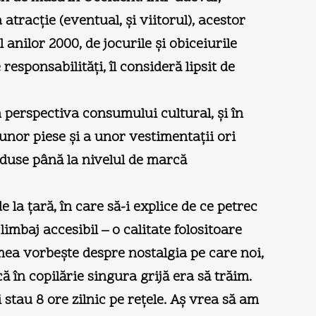
atracţie (eventual, şi viitorul), acestor
l anilor 2000, de jocurile şi obiceiurile
esponsabilităţi, îl consideră lipsit de
in perspectiva consumului cultural, şi în
 unor piese şi a unor vestimentaţii ori
roduse până la nivelul de marcă
 la ţară, în care să-i explice de ce petrec
imbaj accesibil – o calitate folositoare
umea vorbeşte despre nostalgia pe care noi,
ă în copilărie singura grijă era să trăim.
 stau 8 ore zilnic pe reţele. Aş vrea să am