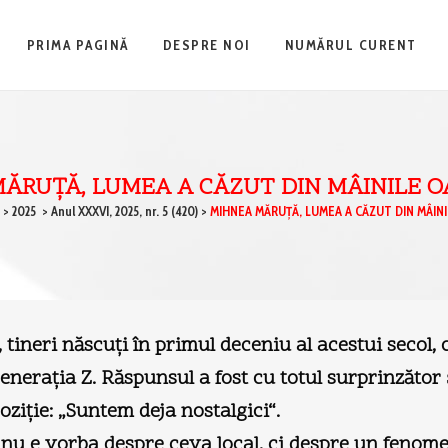
PRIMA PAGINĂ
DESPRE NOI
NUMĂRUL CURENT
ĂRUŢĂ, LUMEA A CĂZUT DIN MÂINILE 
>
2025
>
Anul XXXVI, 2025, nr. 5 (420)
>
MIHNEA MĂRUŢĂ, LUMEA A CĂZUT DIN MÂIN
tineri născuţi în primul deceniu al acestui secol, c
generaţia Z. Răspunsul a fost cu totul surprinzăto
oziţie: „Suntem deja nostalgici“.
ă nu e vorba despre ceva local, ci despre un fenom