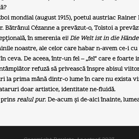
gă?
boi mondial (august 1915), poetul austriac Rainer M
. Bătrânul Cézanne a prevăzut-o, Tolstoi a prevăzu
epţională, în smerenia ei!
Die Welt ist in die Händ
ile noastre, ale celor care habar n-avem ce-i cu no
n ceva. De aceea, într-un fel – „fel“ care e foarte
ntâmplător refuză să privească înspre abisul viitor
i la prima mână dintr-o lume în care nu exista vir
ataruri doar artistice, identitate ne-fluidă.
i prins
realul pur
. De-acum şi de-aici înainte, lumea