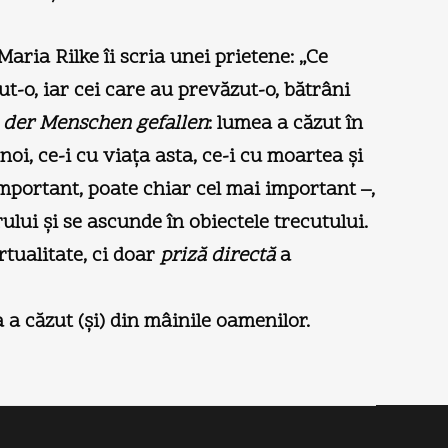
aria Rilke îi scria unei prietene: „Ce
t-o, iar cei care au prevăzut-o, bătrâni
e der Menschen gefallen
: lumea a căzut în
i, ce-i cu viaţa asta, ce-i cu moartea şi
 important, poate chiar cel mai important –,
ului şi se ascunde în obiectele trecutului.
tualitate, ci doar
priză directă
a
 a căzut (şi) din mâinile oamenilor.