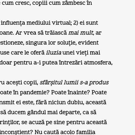
ile cum cresc, copiii cum zâmbesc în
influenţa mediului virtual; 2) ei sunt
efoane. Ar vrea să trăiască
mai mult
, ar
stioneze, singura lor soluţie, evident
duse care le oferă
iluzia
unei vieţi mai
doar pentru a-i putea întrezări atmosfera,
u aceşti copii,
sfârşitul lumii s-a produs
i. Poate în pandemie? Poate înainte? Poate
smit ei este, fără niciun dubiu, această
riu să ducem gândul mai departe, ca să
rinţilor, se acuză pe sine pentru această
 inconştient? Nu caută acolo familia