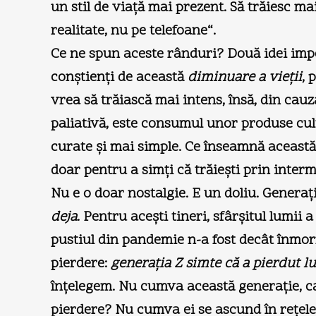
un stil de viaţă mai prezent. Să trăiesc ma
realitate, nu pe telefoane“.
Ce ne spun aceste rânduri? Două idei import
conştienţi de această
diminuare
a vieţii
, 
vrea să trăiască mai intens, însă, din cauz
paliativă, este consumul unor produse cu
curate şi mai simple. Ce înseamnă această 
doar pentru a simţi că trăieşti prin interm
Nu e o doar nostalgie. E un doliu. Generaţ
deja
. Pentru aceşti tineri, sfârşitul lumii
pustiul din pandemie n-a fost decât înmorm
pierdere:
generaţia Z simte că a pierdut lu
înţelegem. Nu cumva această generaţie, ca 
pierdere? Nu cumva ei se ascund în reţele 