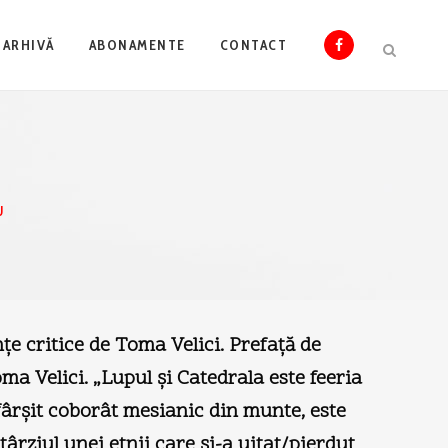
ARHIVĂ
ABONAMENTE
CONTACT
U
inţe critice de Toma Velici. Prefaţă de
a Velici. „Lupul şi Catedrala este feeria
 sfârşit coborât mesianic din munte, este
ârziul unei etnii care şi-a uitat/pierdut