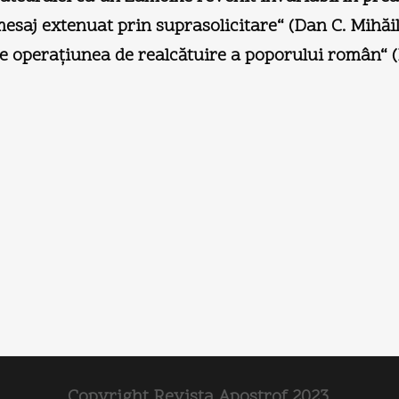
mesaj extenuat prin suprasolicitare“ (Dan C. Mihăil
pe operaţiunea de realcătuire a poporului român“ (
Copyright Revista Apostrof 2023.