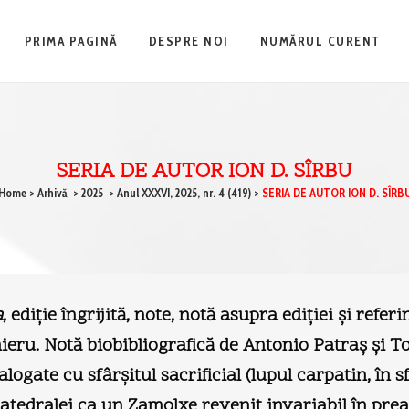
PRIMA PAGINĂ
DESPRE NOI
NUMĂRUL CURENT
SERIA DE AUTOR ION D. SÎRBU
Home
>
Arhivă
>
2025
>
Anul XXXVI, 2025, nr. 4 (419)
>
SERIA DE AUTOR ION D. SÎRB
a
, ediţie îngrijită, note, notă asupra ediţiei şi refer
eru. Notă biobibliografică de Antonio Patraş şi Tom
alogate cu sfârşitul sacrificial (lupul carpatin, în
atedralei ca un Zamolxe revenit invariabil în preat