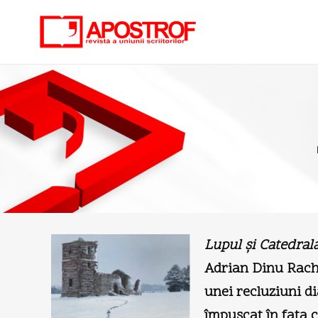
Lupul şi Catedral
Adrian Dinu Rachi
unei recluziuni di
împuşcat în faţa c