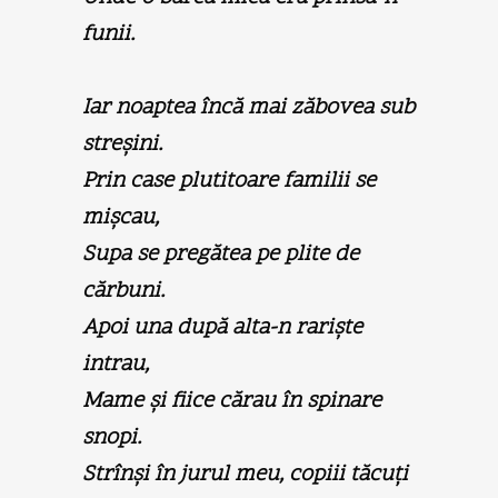
funii.
Iar noaptea încă mai zăbovea sub
streşini.
Prin case plutitoare familii se
mişcau,
Supa se pregătea pe plite de
cărbuni.
Apoi una după alta-n rarişte
intrau,
Mame şi fiice cărau în spinare
snopi.
Strînşi în jurul meu, copiii tăcuţi