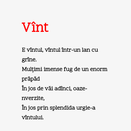
Vînt
E vîntul, vîntul într-un lan cu
grîne.
Mulţimi imense fug de un enorm
prăpăd
În jos de văi adînci, oaze-
nverzite,
În jos prin splendida urgie-a
vîntului.