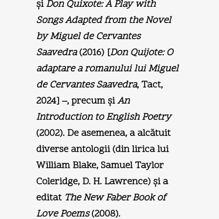
şi
Don Quixote: A Play with
Songs Adapted
from the Novel
by Miguel de Cervantes
Saavedra
(2016) [
Don Quijote: O
adaptare a romanului lui Miguel
de Cervantes Saavedra
, Tact,
2024] –, precum şi
An
Introduction to English Poetry
(2002). De asemenea, a alcătuit
diverse antologii (din lirica lui
William Blake, Samuel Taylor
Coleridge, D. H. Lawrence) şi a
editat
The New Faber Book of
Love Poems
(2008).