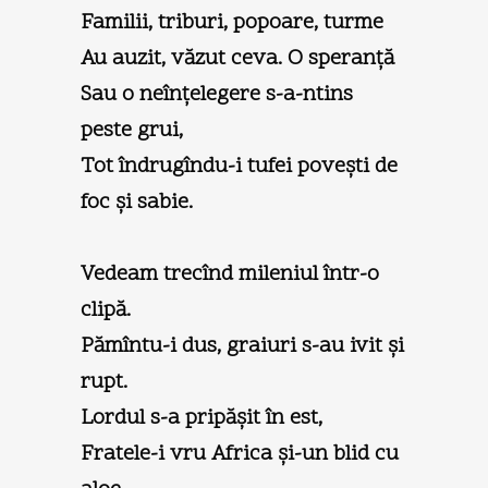
Familii, triburi, popoare, turme
Au auzit, văzut ceva. O speranţă
Sau o neînţelegere s-a-ntins
peste grui,
Tot îndrugîndu-i tufei poveşti de
foc şi sabie.
Vedeam trecînd mileniul într-o
clipă.
Pămîntu-i dus, graiuri s-au ivit şi
rupt.
Lordul s-a pripăşit în est,
Fratele-i vru Africa şi-un blid cu