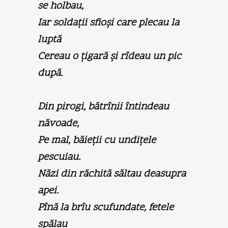
se holbau,
Iar soldaţii sfioşi care plecau la
luptă
Cereau o ţigară şi rîdeau un pic
după.
Din pirogi, bătrînii întindeau
năvoade,
Pe mal, băieţii cu undiţele
pescuiau.
Năzi din răchită săltau deasupra
apei.
Pînă la brîu scufundate, fetele
spălau