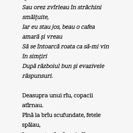
Sau orez zvîrleau în străchini
smălţuite,
Iar eu stau jos, beau o cafea
amară şi vreau
Să se întoarcă roata ca să-mi vin
în simţiri
După războiul bun şi evazivele
răspunsuri.
Deasupra unui rîu, copacii
atîrnau.
Pînă la brîu scufundate, fetele
spălau,