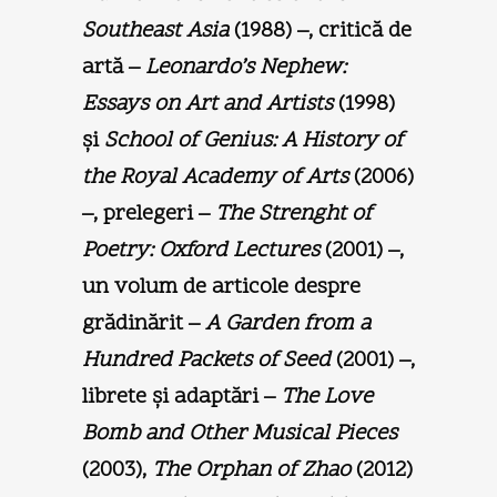
Southeast Asia
(1988) –, critică de
artă –
Leonardo’s Nephew:
Essays on Art and Artists
(1998)
şi
School of Genius: A History
of
the Royal Academy of Arts
(2006)
–, prelegeri –
The Strenght of
Poetry: Oxford Lectures
(2001) –,
un volum de articole despre
grădinărit –
A Garden from a
Hundred Packets of Seed
(2001) –,
librete şi adaptări –
The Love
Bomb and Other Musical Pieces
(2003),
The Orphan
of Zhao
(2012)