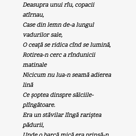
Deasupra unui rîu, copacii
atîrnau,
Case din lemn de-a lungul
vadurilor sale,
O ceaţă se ridica cînd se lumină,
Rotirea-n cerc a rîndunicii
matinale
Nicicum nu lua-n seamă adierea
lină
Ce şoptea dinspre sălciile-
plîngătoare.
Era un stăvilar lîngă rariştea
pădurii,
Unde o barcă mică era prinsă-n