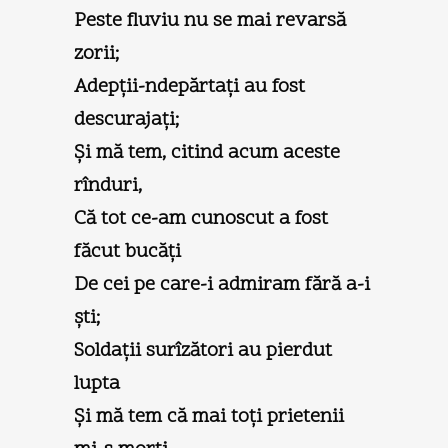
Peste fluviu nu se mai revarsă
zorii;
Adepţii-ndepărtaţi au fost
descurajaţi;
Şi mă tem, citind acum aceste
rînduri,
Că tot ce-am cunoscut a fost
făcut bucăţi
De cei pe care-i admiram fără a-i
şti;
Soldaţii surîzători au pierdut
lupta
Şi mă tem că mai toţi prietenii