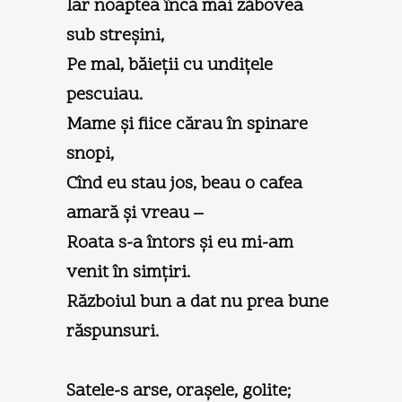
Iar noaptea încă mai zăbovea
sub streşini,
Pe mal, băieţii cu undiţele
pescuiau.
Mame şi fiice cărau în spinare
snopi,
Cînd eu stau jos, beau o cafea
amară şi vreau –
Roata s-a întors şi eu mi-am
venit în simţiri.
Războiul bun a dat nu prea bune
răspunsuri.
Satele-s arse, oraşele, golite;