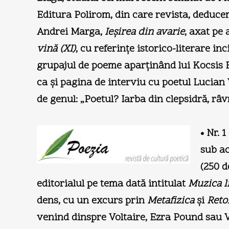
Editura Polirom, din care revista, deduce
Andrei Marga,
Ieşirea din avarie
, axat pe
vină (XI)
, cu referinţe istorico-literare in
grupajul de poeme aparţinând lui Kocsis Fr
ca şi pagina de interviu cu poetul Lucian 
de genul: „Poetul? Iarba din clepsidră, râv
• Nr. 
sub ac
(250 d
editorialul pe tema dată intitulat
Muzica l
dens, cu un excurs prin
Metafizica
şi
Reto
venind dinspre Voltaire, Ezra Pound sau Va