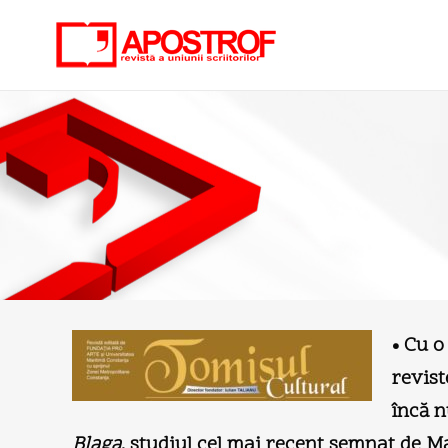
• Cu o
revis
încă n
Blaga
, studiul cel mai recent semnat de M