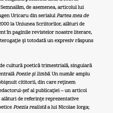
 Semnalăm, de asemenea, articolul lui
Eugen Uricaru din serialul
Partea mea de
2000 la Uniunea Scriitorilor, alături de
t în paginile revistelor noastre literare,
nterogaţie şi totodată un expresiv răspuns
 de cultură poetică trimestrială, singulară
centrală
Poezie şi limbă
. Un număr amplu
obişnuit cititorii, din care reţinem
dactorul-şef al publicaţiei – un articol
, alături de referinţe reprezentative
oetice
Poezia realistă
a lui Nicolae Iorga;