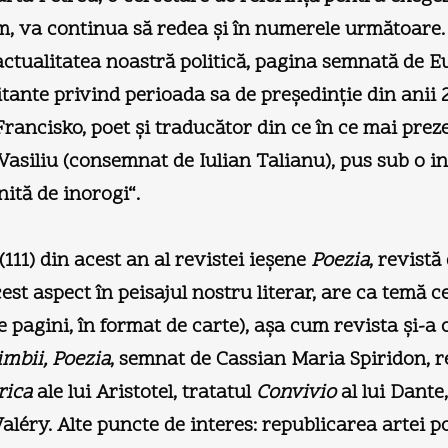
m, va continua să redea şi în numerele următoare.
 actualitatea noastră politică, pagina semnată de 
citante privind perioada sa de preşedinţie din anii 
ancisko, poet şi traducător din ce în ce mai prezen
Vasiliu (consemnat de Iulian Talianu), pus sub o i
nită de inorogi“.
1 (111) din acest an al revistei ieşene
Poezia
, revistă
est aspect în peisajul nostru literar, are ca temă 
e pagini, în format de carte), aşa cum revista şi-a 
imbii, Poezia
, semnat de Cassian Maria Spiridon, re
rica
ale lui Aristotel, tratatul
Convivio
al lui Dante
léry. Alte puncte de interes: republicarea artei p