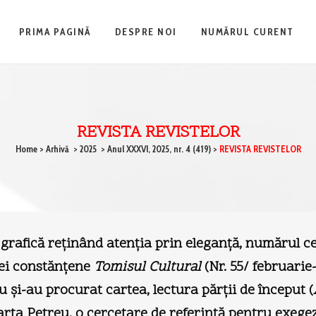
PRIMA PAGINĂ
DESPRE NOI
NUMĂRUL CURENT
REVISTA REVISTELOR
Home
>
Arhivă
>
2025
>
Anul XXXVI, 2025, nr. 4 (419)
>
REVISTA REVISTELOR
 grafică reţinând atenţia prin eleganţă, numărul cel
tei constănţene
Tomisul Cultural
(Nr. 55/ februarie
u şi-au procurat cartea, lectura părţii de început (
arta Petreu, o cercetare de referinţă pentru exegez