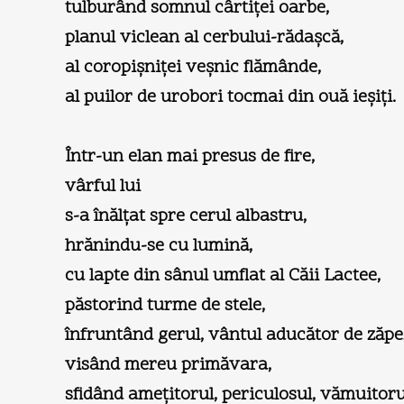
tulburând somnul cârtiţei oarbe,
planul viclean al cerbului-rădaşcă,
al coropişniţei veşnic flămânde,
al puilor de urobori tocmai din ouă ieşiţi.
Într-un elan mai presus de fire,
vârful lui
s-a înălţat spre cerul albastru,
hrănindu-se cu lumină,
cu lapte din sânul umflat al Căii Lactee,
păstorind turme de stele,
înfruntând gerul, vântul aducător de zăpe
visând mereu primăvara,
sfidând ameţitorul, periculosul, vămuitorul