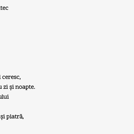
tec
l ceresc,
 zi şi noapte.
ului
şi piatră,