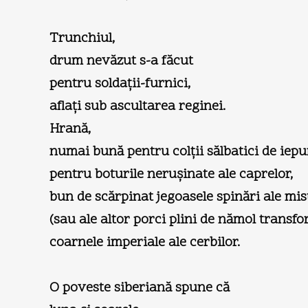
Trunchiul,
drum nevăzut s-a făcut
pentru soldaţii-furnici,
aflaţi sub ascultarea reginei.
Hrană,
numai bună pentru colţii sălbatici de iepu
pentru boturile neruşinate ale caprelor,
bun de scărpinat jegoasele spinări ale mist
(sau ale altor porci plini de nămol transfor
coarnele imperiale ale cerbilor.
O poveste siberiană spune că