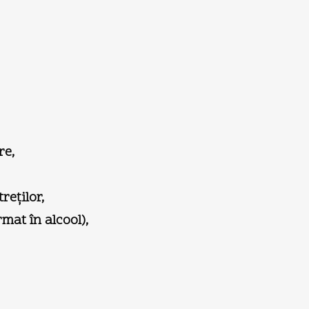
re,
reţilor,
mat în alcool),