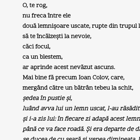
O, te rog,
nu freca între ele
două lemnişoare uscate, rupte din trupul l
să te încălzeşti la nevoie,
căci focul,
ca un blestem,
ar aprinde acest nevăzut ascuns.
Mai bine fă precum Ioan Colov, care,
mergând către un bătrân tebeu la schit,
şedea în pustie şi,
luând avva lui un lemn uscat, l-au răsădit
şi i-a zis lui: în fiecare zi adapă acest lem
până ce va face roadă. Şi era departe de dâ
se ducea de cu seară şi venea dimineaţa. Ia