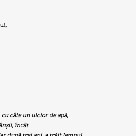
ui,
n cu câte un ulcior de apă,
nşii, încât
r după trei ani, a trăit lemnul