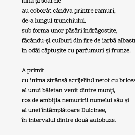
luna şi soarele
au coborât cândva printre ramuri,
de-a lungul trunchiului,
sub forma unor păsări îndrăgostite,
făcându-şi cuiburi din fire de iarbă albast
în odăi căptuşite cu parfumuri şi frunze.
A primit
cu inima strânsă scrijelitul netot cu brice
al unui băietan venit dintre munţi,
ros de ambiţia nemuririi numelui său şi
al unei întâmplătoare Dulcinee,
în intervalul dintre două autobuze.