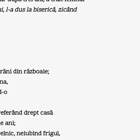
i, l-a dus la biserică, zicând
 răni din războaie;
na,
d-o
preferând drept casă
e ani;
elnic, neiubind frigul,