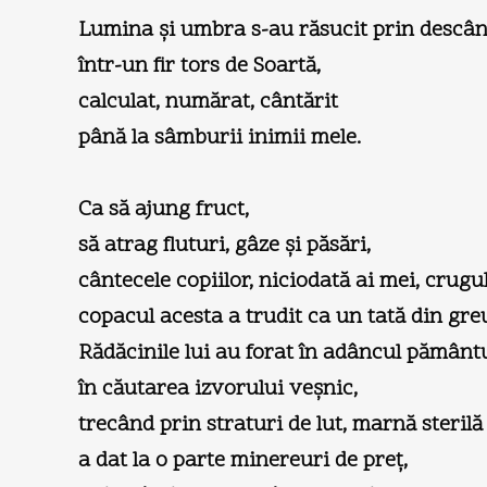
Lumina şi umbra s-au răsucit prin descân
într-un fir tors de Soartă,
calculat, numărat, cântărit
până la sâmburii inimii mele.
Ca să ajung fruct,
să atrag fluturi, gâze şi păsări,
cântecele copiilor, niciodată ai mei, crugu
copacul acesta a trudit ca un tată din greu
Rădăcinile lui au forat în adâncul pământ
în căutarea izvorului veşnic,
trecând prin straturi de lut, marnă sterilă 
a dat la o parte minereuri de preţ,