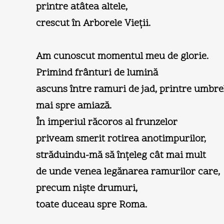
printre atâtea altele,
crescut în Arborele Vieţii.
Am cunoscut momentul meu de glorie.
Primind frânturi de lumină
ascuns între ramuri de jad, printre umbrel
mai spre amiază.
În imperiul răcoros al frunzelor
priveam smerit rotirea anotimpurilor,
străduindu-mă să înţeleg cât mai mult
de unde venea legănarea ramurilor care,
precum nişte drumuri,
toate duceau spre Roma.