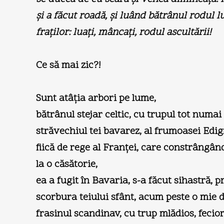
şi a făcut roadă, şi luând bătrânul rodul lu
fraţilor: luaţi, mâncaţi, rodul ascultării!
Ce să mai zic?!
Sunt atâţia arbori pe lume,
bătrânul stejar celtic, cu trupul tot numai
străvechiul tei bavarez, al frumoasei Edig
fiică de rege al Franţei, care constrângân
la o căsătorie,
ea a fugit în Bavaria, s-a făcut sihastră, 
scorbura teiului sfânt, acum peste o mie d
frasinul scandinav, cu trup mlădios, fecior