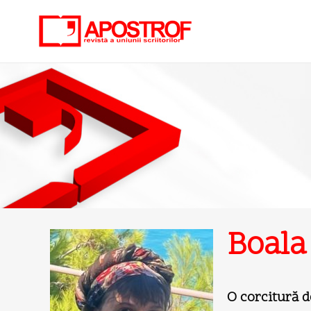
Boala
O corcitură d