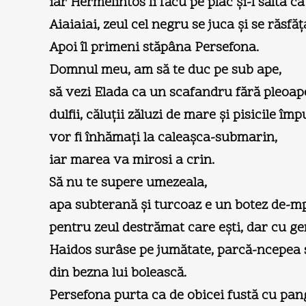
iar Hermelintos îi făcu pe plac şi-l sălta 
Aiaiaiai, zeul cel negru se juca şi se răsfăţ
Apoi îl primeni stăpâna Persefona.
Domnul meu, am să te duc pe sub ape,
să vezi Elada ca un scafandru fără pleoap
dulfii, căluţii zăluzi de mare şi pisicile î
vor fi înhămaţi la caleaşca-submarin,
iar marea va mirosi a crin.
Să nu te supere umezeala,
apa subterană şi turcoaz e un botez de-
pentru zeul destrămat care eşti, dar cu g
Haidos surâse pe jumătate, parcă-ncepea 
din bezna lui bolească.
Persefona purta ca de obicei fustă cu pangl