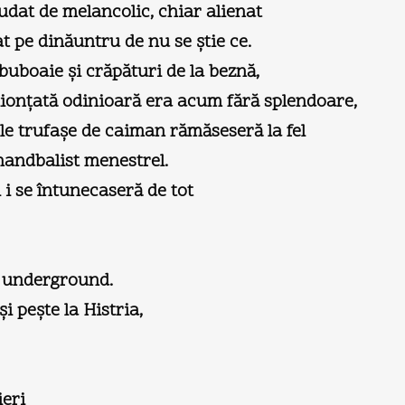
udat de melancolic, chiar alienat
 pe dinăuntru de nu se ştie ce.
buboaie şi crăpături de la beznă,
lionţată odinioară era acum fără splendoare,
le trufaşe de caiman rămăseseră la fel
 handbalist menestrel.
 i se întunecaseră de tot
t underground.
i peşte la Histria,
ieri