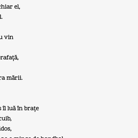
hiar el,
.
u vin
rafaţă,
ra mării.
îl luă în braţe
cuib,
idos,