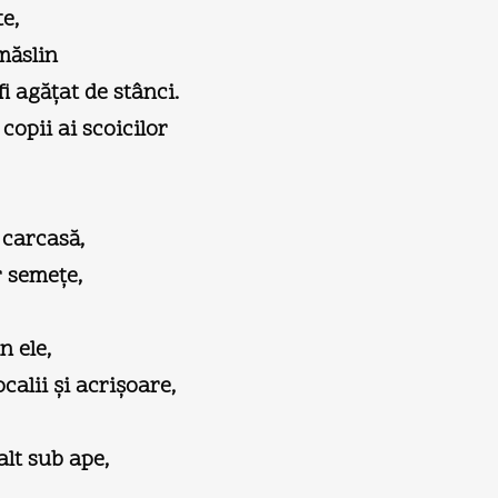
e,
 măslin
i agăţat de stânci.
copii ai scoicilor
 carcasă,
r semeţe,
n ele,
ocalii şi acrişoare,
lt sub ape,