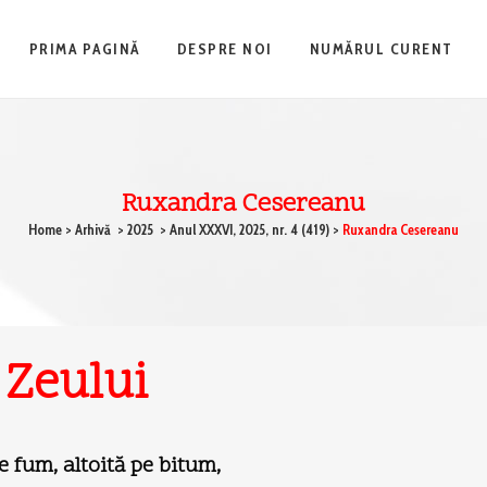
PRIMA PAGINĂ
DESPRE NOI
NUMĂRUL CURENT
Ruxandra Cesereanu
Home
>
Arhivă
>
2025
>
Anul XXXVI, 2025, nr. 4 (419)
>
Ruxandra Cesereanu
 Zeului
e fum, altoită pe bitum,