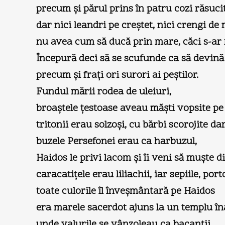
precum şi părul prins în patru cozi răsucit
dar nici leandri pe creştet, nici crengi de
nu avea cum să ducă prin mare, căci s-ar f
Începură deci să se scufunde ca să devină 
precum şi fraţi ori surori ai peştilor.
Fundul mării rodea de uleiuri,
broaştele ţestoase aveau măşti vopsite pe
tritonii erau solzoşi, cu bărbi scorojite da
buzele Persefonei erau ca harbuzul,
Haidos le privi lacom şi îi veni să muşte di
caracatiţele erau liliachii, iar sepiile, port
toate culorile îl înveşmântară pe Haidos
era marele sacerdot ajuns la un templu îna
unde valurile se vânzoleau ca bacanţii