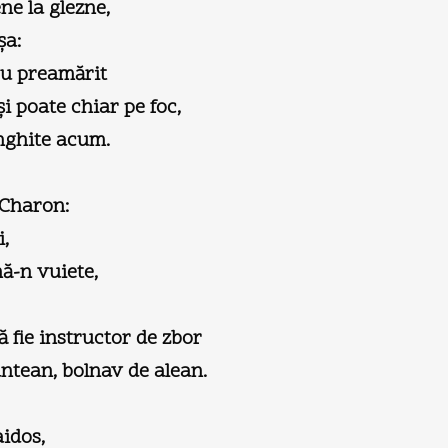
ne la glezne,
şa:
u preamărit
i poate chiar pe foc,
înghite acum.
 Charon:
i,
ă-n vuiete,
ă fie instructor de zbor
ntean, bolnav de alean.
aidos,