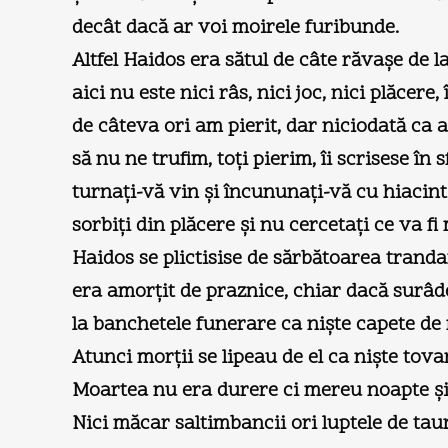
decât dacă ar voi moirele furibunde.
Altfel Haidos era sătul de câte răvaşe de la
aici nu este nici râs, nici joc, nici plăcere,
de câteva ori am pierit, dar niciodată ca a
să nu ne trufim, toţi pierim, îi scrisese în s
turnaţi-vă vin şi încununaţi-vă cu hiacint
sorbiţi din plăcere şi nu cercetaţi ce va fi
Haidos se plictisise de sărbătoarea trandaf
era amorţit de praznice, chiar dacă surâd
la banchetele funerare ca nişte capete de 
Atunci morţii se lipeau de el ca nişte tova
Moartea nu era durere ci mereu noapte şi 
Nici măcar saltimbancii ori luptele de tau