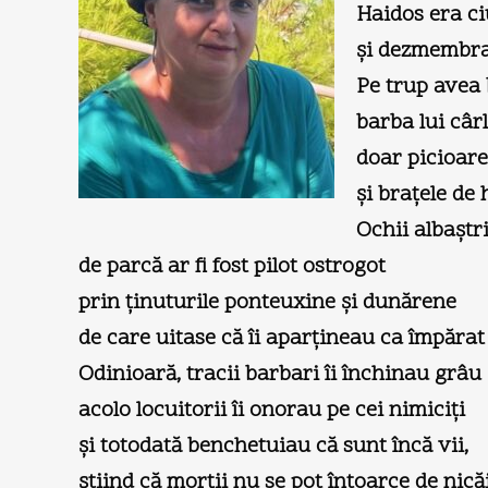
Haidos era ci
şi dezmembrat
Pe trup avea 
barba lui câr
doar picioare
şi braţele de
Ochii albaştri
de parcă ar fi fost pilot ostrogot
prin ţinuturile ponteuxine şi dunărene
de care uitase că îi aparţineau ca împăra
Odinioară, tracii barbari îi închinau grâu ş
acolo locuitorii îi onorau pe cei nimiciţi
şi totodată benchetuiau că sunt încă vii,
ştiind că morţii nu se pot întoarce de nică