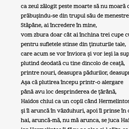
ca zeul zălogit peste moarte să nu moară c
prăbuşindu-se din trupul său de menestrel
Stăpâne, ai încredere în mine,
vom zbura doar cât ai închina trei cupe c
pentru sufletele stinse din ţinuturile tale,
care acum se vor înviora şi vor ieşi la sup
plutind deodată cu tine dincolo de ceaţă,
printre nouri, deasupra pădurilor, deasup
Aşa că plutirea începu printr-o alergare
până avu loc desprinderea de ţărână,
Haidos chiui ca un copil când Hermelintos 
şi îl aruncă în văzduhuri, apoi îl prinse în 
hai, aruncă-mă, nu mă arunca, se juca Ha