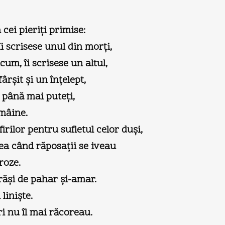
 cei pieriţi primise:
 îi scrisese unul din morţi,
cum, îi scrisese un altul,
fârşit şi un înţelept,
 până mai puteţi,
 mâine.
irilor pentru sufletul celor duşi,
ea când răposaţii se iveau
roze.
răşi de pahar şi-amar.
linişte.
ri nu îl mai răcoreau.