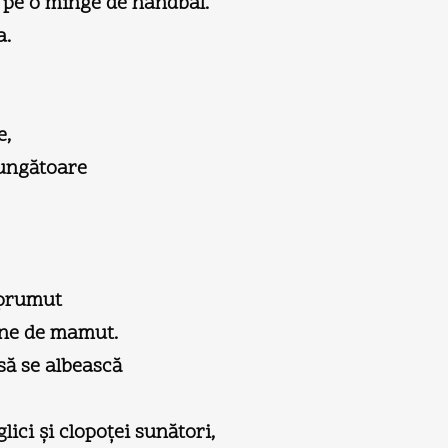
ca pe o minge de handbal.
a.
e,
mpungătoare
mprumut
ene de mamut.
să se albească
ici şi clopoţei sunători,