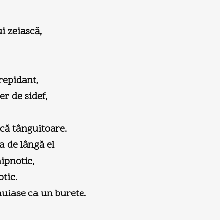
i zeiască,
trepidant,
r de sidef,
că tânguitoare.
 de lângă el
hipnotic,
tic.
muiase ca un burete.