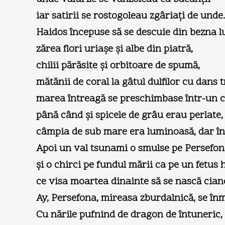
iar satirii se rostogoleau zgâriaţi de unde.
Haidos începuse să se descuie din bezna lu
zărea flori uriaşe şi albe din piatră,
chilii părăsite şi orbitoare de spumă,
mătănii de coral la gâtul dulfilor cu dans 
marea întreagă se preschimbase într-un ce
până când şi spicele de grâu erau perlate,
câmpia de sub mare era luminoasă, dar în
Apoi un val tsunami o smulse pe Persefona
şi o chirci pe fundul mării ca pe un fetus 
ce visa moartea dinainte să se nască ciano
Ay, Persefona, mireasa zburdalnică, se în
Cu nările pufnind de dragon de întuneric,