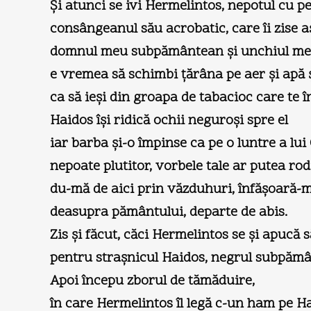
Şi atunci se ivi Hermelintos, nepotul cu pe
consângeanul său acrobatic, care îi zise a
domnul meu subpământean şi unchiul me
e vremea să schimbi ţărâna pe aer şi apă ş
ca să ieşi din groapa de tabacioc care te 
Haidos îşi ridică ochii neguroşi spre el
iar barba şi-o împinse ca pe o luntre a lui
nepoate plutitor, vorbele tale ar putea rod
du-mă de aici prin văzduhuri, înfăşoară-m
deasupra pământului, departe de abis.
Zis şi făcut, căci Hermelintos se şi apucă s
pentru straşnicul Haidos, negrul subpămâ
Apoi începu zborul de tămăduire,
în care Hermelintos îl legă c-un ham pe H