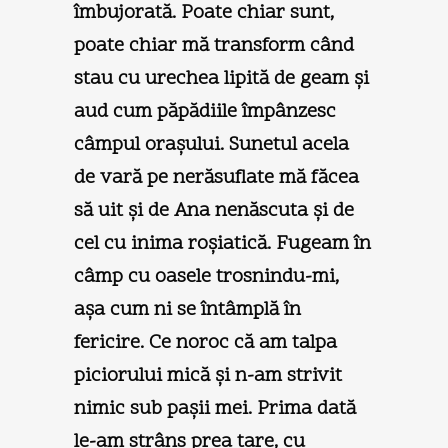
îmbujorată. Poate chiar sunt,
poate chiar mă transform când
stau cu urechea lipită de geam şi
aud cum păpădiile împânzesc
câmpul oraşului. Sunetul acela
de vară pe nerăsuflate mă făcea
să uit şi de Ana nenăscuta şi de
cel cu inima roşiatică. Fugeam în
câmp cu oasele trosnindu-mi,
aşa cum ni se întâmplă în
fericire. Ce noroc că am talpa
piciorului mică şi n-am strivit
nimic sub paşii mei. Prima dată
le-am strâns prea tare, cu