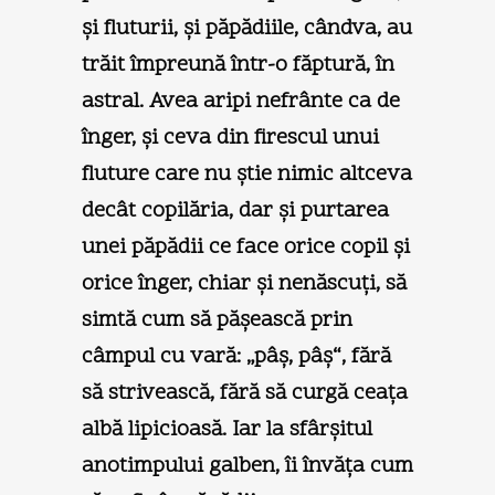
şi fluturii, şi păpădiile, cândva, au
trăit împreună într-o făptură, în
astral. Avea aripi nefrânte ca de
înger, şi ceva din firescul unui
fluture care nu ştie nimic altceva
decât copilăria, dar şi purtarea
unei păpădii ce face orice copil şi
orice înger, chiar şi nenăscuţi, să
simtă cum să păşească prin
câmpul cu vară: „pâş, pâş“, fără
să strivească, fără să curgă ceaţa
albă lipicioasă. Iar la sfârşitul
anotimpului galben, îi învăţa cum