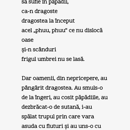
să sufle în păpădii,
ca-n dragoste
dragostea la început
acel „phuu, phuu“ ce nu dislocă
oase
şi-n scânduri
frigul umbrei nu se lasă.
Dar oamenii, din nepricepere, au
pângărit dragostea. Au smuls-o
de la îngeri, au cosit păpădiile, au
dezbrăcat-o de sutană, i-au
spălat trupul prin care vara
asuda cu fluturi şi au uns-o cu