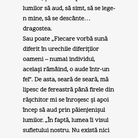
lumilor să aud, să simt, să se lege-
n mine, să se descânte…
dragostea.
Sau poate „Fiecare vorbă sună
diferit în urechile diferiţilor
oameni – numai individul,
acelaşi rămâind, o aude într-un
fel“. De asta, seară de seară, mă
lipesc de fereastră până firele din
răşchitor mi se înroşesc şi apoi
încep să aud prin păienjenişul
lumilor. „În faptă, lumea îi visul
sufletului nostru. Nu există nici