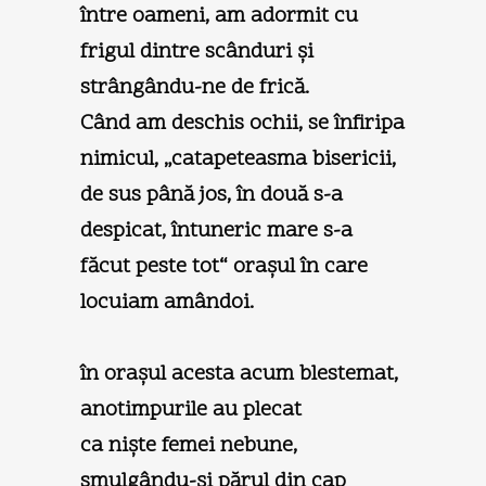
între oameni, am adormit cu
frigul dintre scânduri şi
strângându-ne de frică.
Când am deschis ochii, se înfiripa
nimicul, „catapeteasma bisericii,
de sus până jos, în două s-a
despicat, întuneric mare s-a
făcut peste tot“ oraşul în care
locuiam amândoi.
în oraşul acesta acum blestemat,
anotimpurile au plecat
ca nişte femei nebune,
smulgându-şi părul din cap