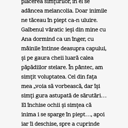
plăcerea simţurilor, în el se
adâncea melancolia. Doar inimile
ne tăceau în piept ca-n uluire.
Galbenul văratic ieşi din mine cu
Ana dormind ca un înger, cu
mâinile întinse deasupra capului,
şi pe gaura cheii luară calea
păpădiilor stelare. În pântec, am
simţit voluptatea. Cel din faţa
mea „voia să vorbească, dar îşi
simţi gura astupată de sărutări…
El închise ochii şi simţea că
inima i se sparge în piept…, apoi
iar îi deschise, spre a cuprinde