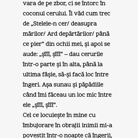
vara de pe zbor, ci se întorc în
coconul cerului. Îi văd cum trec
de „Stelele-n cer/ deasupra
mărilor/ Ard depărtărilor/ până
ce pier“ din ochii mei, şi apoi se
aude: „şîîî, şîîî“ – dau cerurile
într-o parte şi în alta, până la
ultima fâşie, să-şi facă loc între
îngeri. Aşa sunau şi păpădiile
când îmi făceau un loc mic între
ele „şîîî, şîîî“.
Cel ce locuieşte în mine cu
îmbujorare în obrajii inimii mi-a
povestit într-o noapte că îngerii,