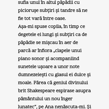
sufla unul în altul păpădii cu
picioruşe subţiri şi tandre să ne
fie tot vară între oase.
Aşa-mi spuse copila, în timp ce
degetele ei lungi şi subţiri ca de
păpădie se mişcau în aer de
parcă ar înfiora „clapele unui
piano sonor şi acompaniind
sunetele uşoare a unor note
dumnezeieşti cu glasul ei dulce şi
moale. Părea că geniul divinului
brit Shakespeare espirase asupra
pământului un nou înger
lunatec“, pe Ana nenăscuta-mi. Şi