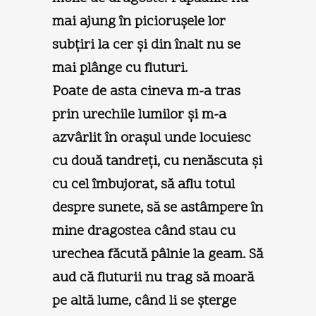
mai ajung în picioruşele lor
subţiri la cer şi din înalt nu se
mai plânge cu fluturi.
Poate de asta cineva m-a tras
prin urechile lumilor şi m-a
azvârlit în oraşul unde locuiesc
cu două tandreţi, cu nenăscuta şi
cu cel îmbujorat, să aflu totul
despre sunete, să se astâmpere în
mine dragostea când stau cu
urechea făcută pâlnie la geam. Să
aud că fluturii nu trag să moară
pe altă lume, când li se şterge