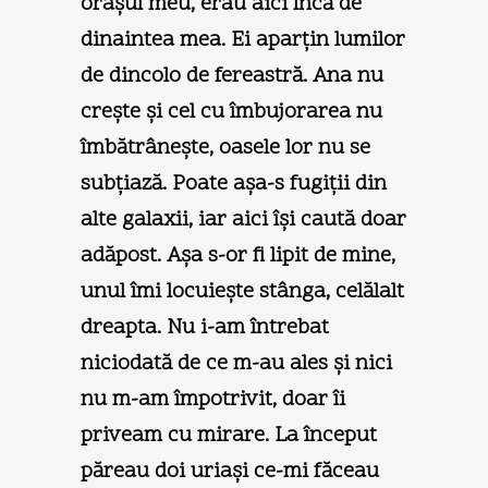
oraşul meu, erau aici încă de
dinaintea mea. Ei aparţin lumilor
de dincolo de fereastră. Ana nu
creşte şi cel cu îmbujorarea nu
îmbătrâneşte, oasele lor nu se
subţiază. Poate aşa-s fugiţii din
alte galaxii, iar aici îşi caută doar
adăpost. Aşa s-or fi lipit de mine,
unul îmi locuieşte stânga, celălalt
dreapta. Nu i-am întrebat
niciodată de ce m-au ales şi nici
nu m-am împotrivit, doar îi
priveam cu mirare. La început
păreau doi uriaşi ce-mi făceau