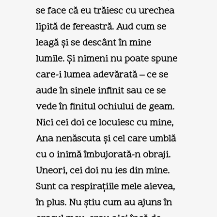
se face că eu trăiesc cu urechea
lipită de fereastră. Aud cum se
leagă şi se descânt în mine
lumile. Şi nimeni nu poate spune
care-i lumea adevărată – ce se
aude în sinele infinit sau ce se
vede în finitul ochiului de geam.
Nici cei doi ce locuiesc cu mine,
Ana nenăscuta şi cel care umblă
cu o inimă îmbujorată-n obraji.
Uneori, cei doi nu ies din mine.
Sunt ca respiraţiile mele aievea,
în plus. Nu ştiu cum au ajuns în