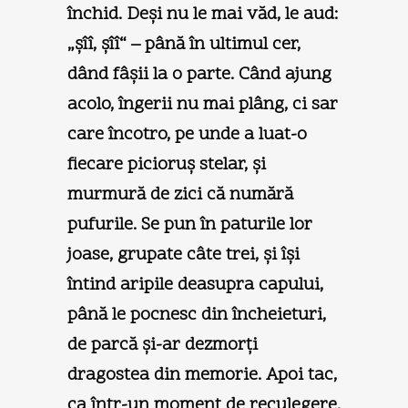
închid. Deşi nu le mai văd, le aud:
„şîî, şîî“ – până în ultimul cer,
dând fâşii la o parte. Când ajung
acolo, îngerii nu mai plâng, ci sar
care încotro, pe unde a luat-o
fiecare picioruş stelar, şi
murmură de zici că numără
pufurile. Se pun în paturile lor
joase, grupate câte trei, şi îşi
întind aripile deasupra capului,
până le pocnesc din încheieturi,
de parcă şi-ar dezmorţi
dragostea din memorie. Apoi tac,
ca într-un moment de reculegere.