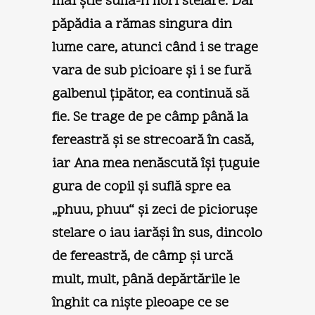
mai ştie sufla-n flori stelare. Dar
păpădia a rămas singura din
lume care, atunci când i se trage
vara de sub picioare şi i se fură
galbenul ţipător, ea continuă să
fie. Se trage de pe câmp până la
fereastră şi se strecoară în casă,
iar Ana mea nenăscută îşi ţuguie
gura de copil şi suflă spre ea
„phuu, phuu“ şi zeci de picioruşe
stelare o iau iarăşi în sus, dincolo
de fereastră, de câmp şi urcă
mult, mult, până depărtările le
înghit ca nişte pleoape ce se