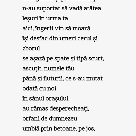
n-au suportat să vadă atâtea
leşuri în urma ta
aici, îngerii vin să moară
îşi desfac din umeri cerul şi
zborul
se aşază pe spate şi ţipă scurt,
ascuţit, numele tău
până şi fluturii, ce s-au mutat
odată cu noi
în sânul oraşului
au rămas desperecheaţi,
orfani de dumnezeu
umblă prin betoane, pe jos,