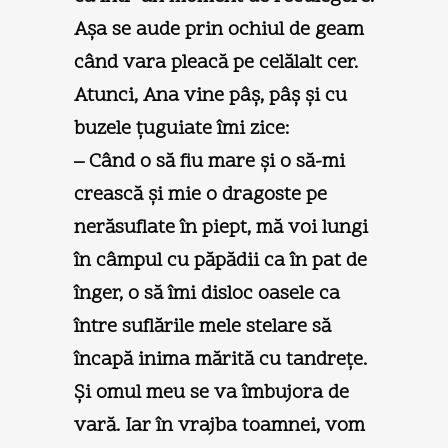
Aşa se aude prin ochiul de geam
când vara pleacă pe celălalt cer.
Atunci, Ana vine pâş, pâş şi cu
buzele ţuguiate îmi zice:
– Când o să fiu mare şi o să-mi
crească şi mie o dragoste pe
nerăsuflate în piept, mă voi lungi
în câmpul cu păpădii ca în pat de
înger, o să îmi disloc oasele ca
între suflările mele stelare să
încapă inima mărită cu tandreţe.
Şi omul meu se va îmbujora de
vară. Iar în vrajba toamnei, vom