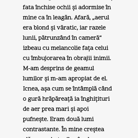
fata închise ochii şi adormise în
mine ca în leagăn. Afară, „aerul
era blond şi văratic, iar razele
lunii, pătrunzând în cameră“
izbeau cu melancolie faţa celui
cu îmbujorarea în obrajii inimii.
M-am desprins de geamul
lumilor şi m-am apropiat de el.
Icnea, aşa cum se întâmplă când
o gură hrăpăreaţă ia înghiţituri
de aer prea mari şi apoi
pufneşte. Eram două lumi
contrastante. În mine creştea