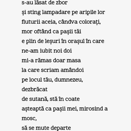
s-au lăsat de zbor
şi sting lampadare pe aripile lor
fluturii aceia, cândva coloraţi,
mor oftând ca paşii tăi
e plin de leşuri în oraşul în care
ne-am iubit noi doi
mi-a rămas doar masa
la care scriam amândoi
pe locul tău, dumnezeu,
dezbrăcat
de sutană, stă în coate
aşteaptă ca paşii mei, mirosind a
mosc,
să se mute departe