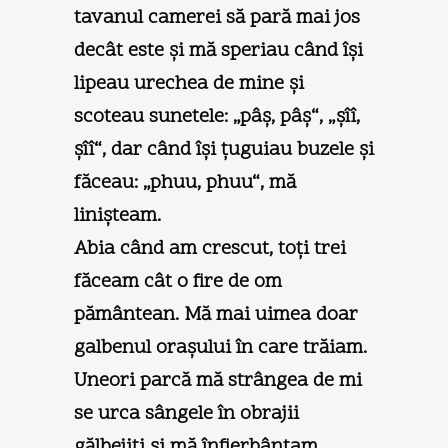
tavanul camerei să pară mai jos
decât este şi mă speriau când îşi
lipeau urechea de mine şi
scoteau sunetele: „pâş, pâş“, „şîî,
şîî“, dar când îşi ţuguiau buzele şi
făceau: „phuu, phuu“, mă
linişteam.
Abia când am crescut, toţi trei
făceam cât o fire de om
pământean. Mă mai uimea doar
galbenul oraşului în care trăiam.
Uneori parcă mă strângea de mi
se urca sângele în obrajii
gălbejiţi şi mă înfierbântam.