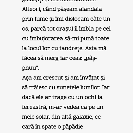
Alteori, când păşeam alandala
prin lume şi îmi dislocam câte un
os, parcă tot oraşul îl îmbia pe cel
cu îmbujorarea să-mi pună toate
la locul lor cu tandreţe. Asta mă
făcea să merg iar ceas: „pâş-
phuu“.
Aşa am crescut şi am învăţat şi
să trăiesc cu sunetele lumilor. Iar
dacă ele ar trage cu un ochi la
fereastră, m-ar vedea ca pe un
melc solar, din altă galaxie, ce
cară în spate o păpădie