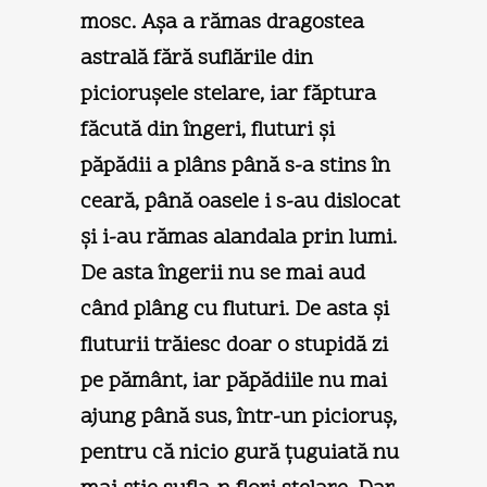
mosc. Aşa a rămas dragostea
astrală fără suflările din
picioruşele stelare, iar făptura
făcută din îngeri, fluturi şi
păpădii a plâns până s-a stins în
ceară, până oasele i s-au dislocat
şi i-au rămas alandala prin lumi.
De asta îngerii nu se mai aud
când plâng cu fluturi. De asta şi
fluturii trăiesc doar o stupidă zi
pe pământ, iar păpădiile nu mai
ajung până sus, într-un picioruş,
pentru că nicio gură ţuguiată nu