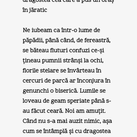
dragostea cea care a pus un oraş
în jăratic
Ne iubeam ca într-o lume de
păpădii, până când, de fereastră,
se băteau fluturi confuzi ce-şi
ţineau pumnii strânşi la ochi,
florile stelare se învârteau în
cercuri de parcă ar înconjura în
genunchi o biserică. Lumile se
loveau de geam speriate până s-
au făcut ceară. Noi am amuţit.
Când nu s-a mai auzit nimic, aşa
cum se întâmplă şi cu dragostea