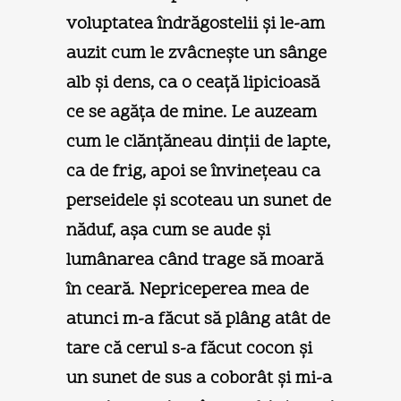
voluptatea îndrăgostelii şi le-am
auzit cum le zvâcneşte un sânge
alb şi dens, ca o ceaţă lipicioasă
ce se agăţa de mine. Le auzeam
cum le clănţăneau dinţii de lapte,
ca de frig, apoi se învineţeau ca
perseidele şi scoteau un sunet de
năduf, aşa cum se aude şi
lumânarea când trage să moară
în ceară. Nepriceperea mea de
atunci m-a făcut să plâng atât de
tare că cerul s-a făcut cocon şi
un sunet de sus a coborât şi mi-a