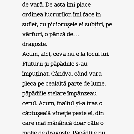
de vară. De asta îmi place
ordinea lucrurilor, îmi face în
suflet, cu picioruşele ei subţiri, pe
vârfuri, o pânză de…
dragoste.
Acum, aici, ceva nu e la locul lui.
Fluturii şi păpădiile s-au
împuţinat. Cândva, când vara
pleca pe cealaltă parte de lume,
păpădiile stelare împânzeau
cerul. Acum, înaltul şi-a tras o
căptuşeală vineţie peste el, din
care mai mănâncă doar câte o
molie de dragoste. Păpădiile nu