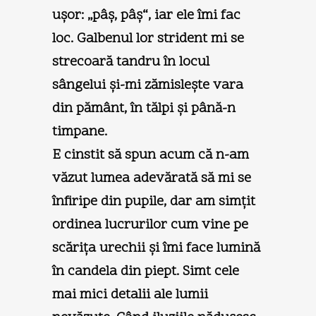
uşor: „pâş, pâş“, iar ele îmi fac
loc. Galbenul lor strident mi se
strecoară tandru în locul
sângelui şi-mi zămisleşte vara
din pământ, în tălpi şi până-n
timpane.
E cinstit să spun acum că n-am
văzut lumea adevărată să mi se
înfiripe din pupile, dar am simţit
ordinea lucrurilor cum vine pe
scăriţa urechii şi îmi face lumină
în candela din piept. Simt cele
mai mici detalii ale lumii