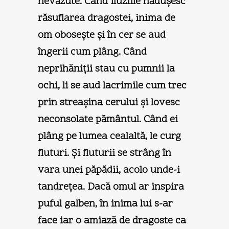
nevăzute. Când iluziile năduşesc
răsuflarea dragostei, inima de
om oboseşte şi în cer se aud
îngerii cum plâng. Când
neprihăniţii stau cu pumnii la
ochi, li se aud lacrimile cum trec
prin streaşina cerului şi lovesc
neconsolate pământul. Când ei
plâng pe lumea cealaltă, le curg
fluturi. Şi fluturii se strâng în
vara unei păpădii, acolo unde-i
tandreţea. Dacă omul ar inspira
puful galben, în inima lui s-ar
face iar o amiază de dragoste ca