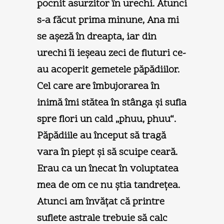
pocnit asurzitor în urechi. Atunci
s-a făcut prima minune, Ana mi
se aşeză în dreapta, iar din
urechi îi ieşeau zeci de fluturi ce-
au acoperit gemetele păpădiilor.
Cel care are îmbujorarea în
inimă îmi stătea în stânga şi sufla
spre flori un cald „phuu, phuu“.
Păpădiile au început să tragă
vara în piept şi să scuipe ceară.
Erau ca un înecat în voluptatea
mea de om ce nu ştia tandreţea.
Atunci am învăţat că printre
suflete astrale trebuie să calc