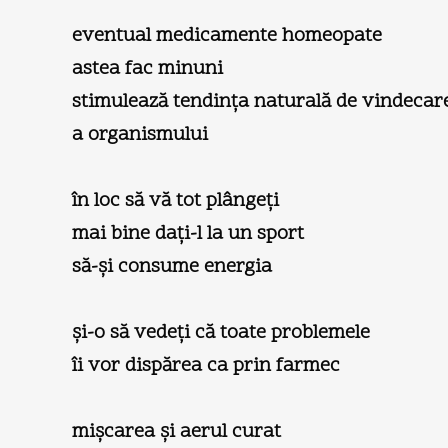
eventual medicamente homeopate
astea fac minuni
stimulează tendinţa naturală de vindecar
a organismului
în loc să vă tot plângeţi
mai bine daţi-l la un sport
să-şi consume energia
şi-o să vedeţi că toate problemele
îi vor dispărea ca prin farmec
mişcarea şi aerul curat