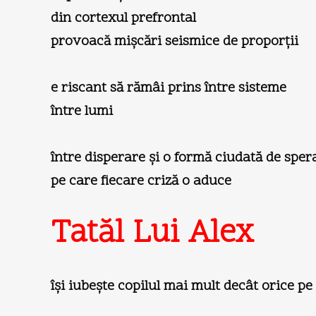
din cortexul prefrontal
provoacă mişcări seismice de proporţii
e riscant să rămâi prins între sisteme
între lumi
între disperare şi o formă ciudată de sper
pe care fiecare criză o aduce
Tatăl Lui Alex
îşi iubeşte copilul mai mult decât orice p