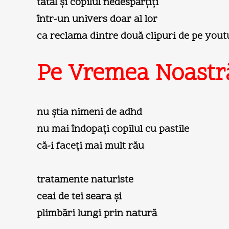
tatăl şi copilul nedespărţiţi
într-un univers doar al lor
ca reclama dintre două clipuri de pe you
Pe Vremea Noastr
nu ştia nimeni de adhd
nu mai îndopaţi copilul cu pastile
că-i faceţi mai mult rău
tratamente naturiste
ceai de tei seara şi
plimbări lungi prin natură