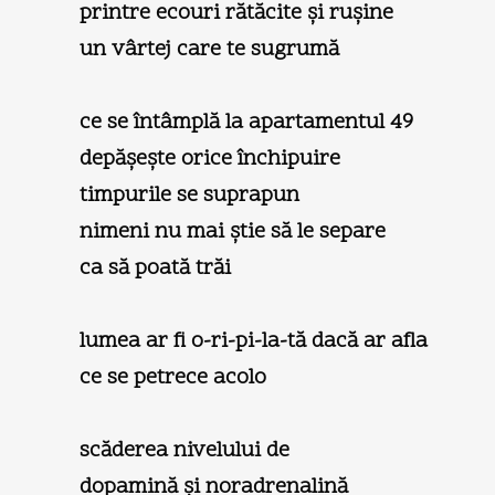
printre ecouri rătăcite şi ruşine
un vârtej care te sugrumă
ce se întâmplă la apartamentul 49
depăşeşte orice închipuire
timpurile se suprapun
nimeni nu mai ştie să le separe
ca să poată trăi
lumea ar fi o-ri-pi-la-tă dacă ar afla
ce se petrece acolo
scăderea nivelului de
dopamină şi noradrenalină