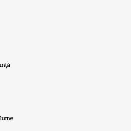
anţă
e lume