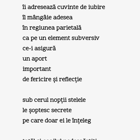
îi adresează cuvinte de iubire
îl mângâie adesea
în regiunea parietală
ca pe un element subversiv
ce-i asigură
un aport
important
de fericire şi reflecţie
sub cerul nopţii stelele
le şoptesc secrete
pe care doar ei le înţeleg