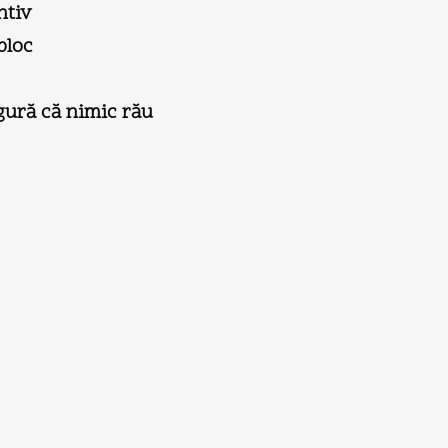
ntiv
bloc
gură că nimic rău