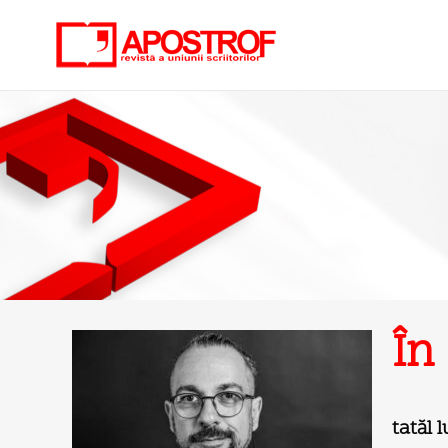
În
tatăl 