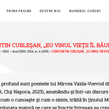
PRIMA PAGINĂ
DESPRE NOI
NUMĂRUL CURENT
IN CUBLEŞAN, „EU VINUL VIEŢII ÎL BĂU
>
2024
>
Anul XXXV, 2024, nr. 6 (409)
>
CONSTANTIN CUBLEŞAN, „EU VINUL VIEŢII Î
profund sunt poemele lui Mircea Vaida-Voevod d
t, Cluj Napoca, 2023), asumându-şi într-un discur
a cum o cunoaşte şi cum o simte, trăită în ţinutul M
ordonata majoră pe care se înscrie întreaga sa crea