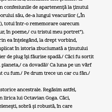
în confesiunile de apartenenţă la ţinutul
orului său, de-a lungul veacurilor („În
or“), totul într-o rememorare oarecum
r, în poeme,/ cu tristul meu portret“).
rin ea înţelegând, la drept vorbind,
plicat în istoria zbuciumată a ţinutului
er de plug îşi făurise spadă./ Căci fu sortit
i planeta,/ ca dovadă!/ Ca luna pe un vârf
nt cu fum./ Pe drum trece un car cu fân./
istorice ancestrale. Regăsim astfel,
 lirica lui Octavian Goga. Căci,
leneşti, sobră şi robustă, în care