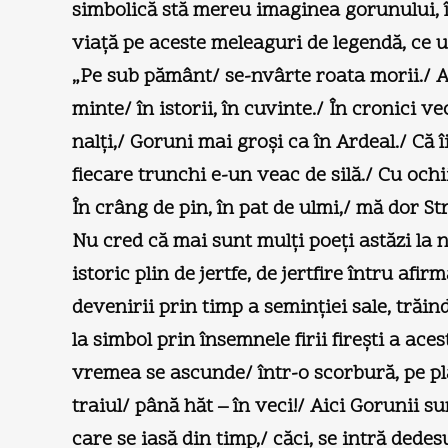
simbolică stă mereu imaginea gorunului, în 
viaţă pe aceste meleaguri de legendă, ce u
„Pe sub pământ/ se-nvârte roata morii./ Alţi
minte/ în istorii, în cuvinte./ În cronici 
nalţi,/ Goruni mai groşi ca în Ardeal./ Că
fiecare trunchi e-un veac de silă./ Cu ochii
În crâng de pin, în pat de ulmi,/ mă dor St
Nu cred că mai sunt mulţi poeţi astăzi la n
istoric plin de jertfe, de jertfire întru a
devenirii prin timp a seminţiei sale, trăin
la simbol prin însemnele firii fireşti a ac
vremea se ascunde/ într-o scorbură, pe pla
traiul/ până hăt – în veci!/ Aici Gorunii su
care se iasă din timp,/ căci, se intră dedes