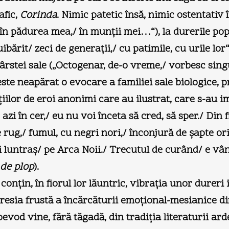
fic,
Corinda
. Nimic patetic însă, nimic ostentativ 
 în pădurea mea,/ în munţii mei…“), la durerile pop
ibărit/ zeci de generaţii,/ cu patimile, cu urile l
ârstei sale („Octogenar, de-o vreme,/ vorbesc singu
ste neapărat o evocare a familiei sale biologice, p
ilor de eroi anonimi care au ilustrat, care s-au im
zi în cer,/ eu nu voi înceta să cred, să sper./ Din fi
 rug,/ fumul, cu negri nori,/ înconjură de şapte or
i luntraş/ pe Arca Noii./ Trecutul de curând/ e vâ
 de plop
).
onţin, în fiorul lor lăuntric, vibraţia unor dureri 
presia frustă a încărcăturii emoţional-mesianice din
od vine, fără tăgadă, din tradiţia literaturii arde