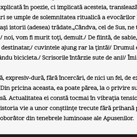
explicată în poezie, ci implicată acesteia, transleaz
ri se umple de solemnitatea ritualică a evocărilor l
şi istorii (adesea) trădate.„Cândva, cel de Sus, ne tr
/ noi, vom fi murit toţi, demult./ De flintă, de sabie
 destinatar,/ cuvintele ajung rar la ţintă!/ Drumul 
vându bicicleta./ Scrisorile întârzie sute de ani!/ Î
 expresiv-dură, fără încercări, de nici un fel, de
Din pricina aceasta, ea poate părea, la o privire su
ă. Actualitatea ei constă tocmai în vibraţia tensio
E istoria vie a unor conştiinţe trecute fără prihană 
 coborâtor din tenebrele luminoase ale Apusenilor.