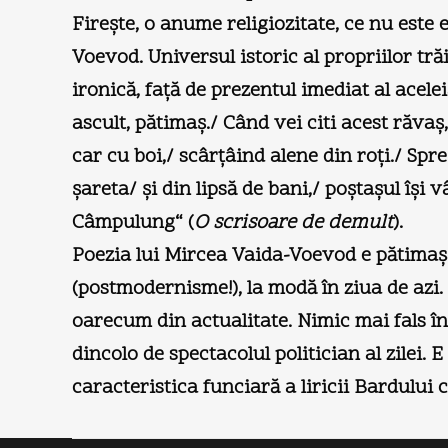
Fireşte, o anume religiozitate, ce nu este 
Voevod. Universul istoric al propriilor trăi
ironică, faţă de prezentul imediat al aceleia
ascult, pătimaş./ Când vei citi acest răvaş,
car cu boi,/ scârţâind alene din roţi./ Spre
şareta/ şi din lipsă de bani,/ poştaşul îşi 
Câmpulung“ (
O scrisoare de demult
).
Poezia lui Mircea Vaida-Voevod e pătimaşă,
(postmodernisme!), la modă în ziua de azi. 
oarecum din actualitate. Nimic mai fals îns
dincolo de spectacolul politician al zilei. 
caracteristica funciară a liricii Bardului