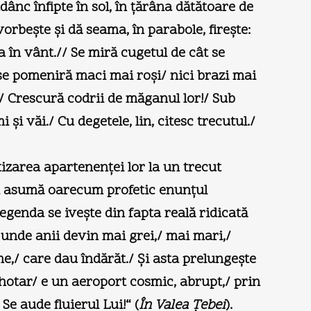
dânc înfipte în sol, în ţărâna dătătoare de
rbeşte şi dă seama, în parabole, fireşte:
ia în vânt.// Se miră cugetul de cât se
u se pomeniră maci mai roşi/ nici brazi mai
!/ Crescură codrii de măganul lor!/ Sub
şi văi./ Cu degetele, lin, citesc trecutul./
tizarea apartenenţei lor la un trecut
 îşi asumă oarecum profetic enunţul
legenda se iveşte din fapta reală ridicată
/ unde anii devin mai grei,/ mai mari,/
e,/ care dau îndărăt./ Şi asta prelungeşte
ră hotar/ e un aeroport cosmic, abrupt,/ prin
Se aude fluierul Lui!“ (
În Valea Ţebei
).