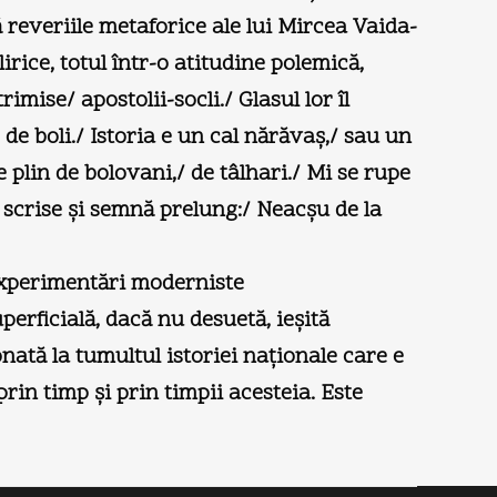
ă reveriile metaforice ale lui Mircea Vaida-
irice, totul într-o atitudine polemică,
imise/ apostolii-socli./ Glasul lor îl
, de boli./ Istoria e un cal nărăvaş,/ sau un
e plin de bolovani,/ de tâlhari./ Mi se rupe
mi scrise şi semnă prelung:/ Neacşu de la
 experimentări moderniste
perficială, dacă nu desuetă, ieşită
nată la tumultul istoriei naţionale care e
prin timp şi prin timpii acesteia. Este