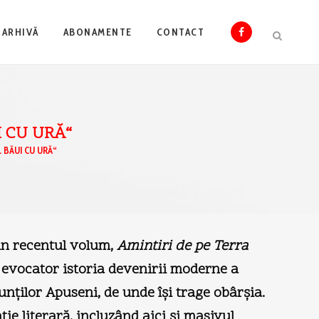
ARHIVĂ
ABONAMENTE
CONTACT
I CU URĂ“
L BĂUI CU URĂ“
in recentul volum,
Amintiri de pe Terra
s evocator istoria devenirii moderne a
unţilor Apuseni, de unde îşi trage obârşia.
ţie literară, incluzând aici şi masivul