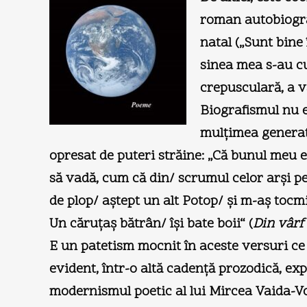
roman autobiogra
natal („Sunt bine
sinea mea s-au cu
crepusculară, a v
Biografismul nu e
mulţimea generaţi
opresat de puteri străine: „Că bunul meu e a
să vadă, cum că din/ scrumul celor arşi pe
de plop/ aştept un alt Potop/ şi m-aş tocm
Un căruţaş bătrân/ îşi bate boii“ (
Din vârf
E un patetism mocnit în aceste versuri ce c
evident, într-o altă cadenţă prozodică, ex
modernismul poetic al lui Mircea Vaida-Voev