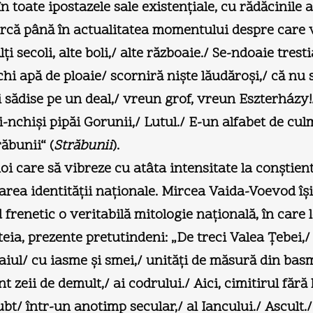
toate ipostazele sale existenţiale, cu rădăcinile a
rcă până în actualitatea momentului despre care vo
 secoli, alte boli,/ alte războaie./ Se-ndoaie trest
vechi apă de ploaie/ scorniră nişte lăudăroşi,/ că n
 îi sădise pe un deal,/ vreun grof, vreun Eszterházy
-nchişi pipăi Gorunii,/ Lutul./ E-un alfabet de culmi 
răbunii“ (
Străbunii
).
oi care să vibreze cu atâta intensitate la conştien
firmarea identităţii naţionale. Mircea Vaida-Voevod
d frenetic o veritabilă mitologie naţională, în care 
esteia, prezente pretutindeni: „De treci Valea Ţebei,
iul/ cu iasme şi smei,/ unităţi de măsură din basm
nt zeii de demult,/ ai codrului./ Aici, cimitirul fă
ubt/ într-un anotimp secular,/ al Iancului./ Ascult./ 