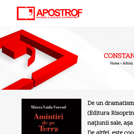
CONSTANT
Home
>
Arhivă
De un dramatism 
(Editura Risoprin
naţiunii sale, aş
De altfel, este co