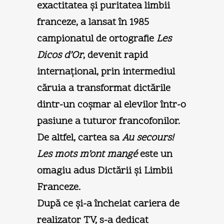
exactitatea şi puritatea limbii
franceze, a lansat în 1985
campionatul de ortografie
Les
Dicos d’Or
, devenit rapid
internaţional, prin intermediul
căruia a transformat dictările
dintr-un coşmar al elevilor într-o
pasiune a tuturor francofonilor.
De altfel, cartea sa
Au secours!
Les mots m’ont mangé
este un
omagiu adus Dictării şi Limbii
Franceze.
După ce şi-a încheiat cariera de
realizator TV, s-a dedicat