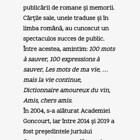
publicării de romane şi memorii.
Cărţile sale, unele traduse şi în
limba română, au cunoscut un
spectaculos succes de public.
Între acestea, amintim:
100 mots
à sauver
,
100 expressions à
sauver
,
Les mots de ma vie
,
…
mais la vie continue,
Dictionnaire amoureux du vin,
Amis, chers amis.
În 2004, s-a alăturat Academiei
Goncourt, iar între 2014 şi 2019 a
fost preşedintele juriului