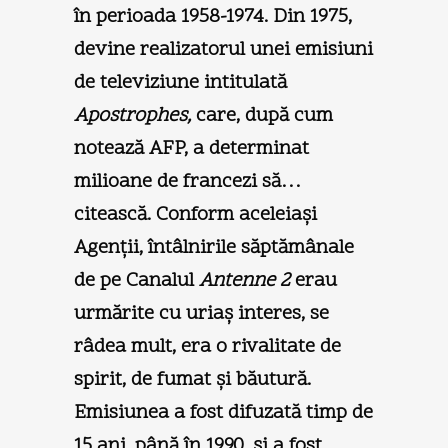
în perioada 1958-1974. Din 1975,
devine realizatorul unei emisiuni
de televiziune intitulată
Apostrophes,
care, după cum
notează AFP, a determinat
milioane de francezi să…
citească. Conform aceleiaşi
Agenţii, întâlnirile săptămânale
de pe Canalul
Antenne 2
erau
urmărite cu uriaş interes, se
râdea mult, era o rivalitate de
spirit, de fumat şi băutură.
Emisiunea a fost difuzată timp de
15 ani, până în 1990, şi a fost