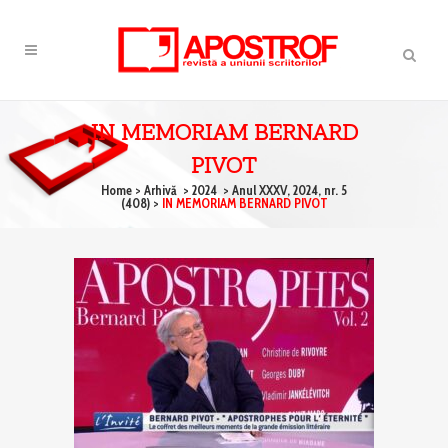
IN MEMORIAM BERNARD
PIVOT
Home
>
Arhivă
>
2024
>
Anul XXXV, 2024, nr. 5
(408)
>
IN MEMORIAM BERNARD PIVOT