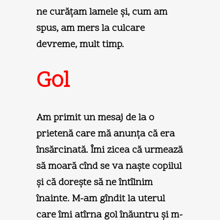
ne curăţam lamele şi, cum am
spus, am mers la culcare
devreme, mult timp.
Gol
Am primit un mesaj de la o
prietenă care mă anunţa că era
însărcinată. Îmi zicea că urmează
să moară cînd se va naşte copilul
şi că doreşte să ne întîlnim
înainte. M-am gîndit la uterul
care îmi atîrna gol înăuntru şi m-