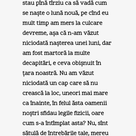
stau pînă tîrziu ca să vadă cum
se naşte o lună nouă, pe cînd eu
mult timp am mers la culcare
devreme, aşa că n-am văzut
niciodată naşterea unei luni, dar
am fost martoră la multe
decapitări, e ceva obişnuit în
ţara noastră. Nu am văzut
niciodată un cap care să nu
crească la loc, uneori mai mare
ca înainte, în felul ăsta oamenii
noştri sfidau legile fizicii, oare
cum s-a întîmplat asta? Nu, sînt
sătulă de întrebările tale, mereu