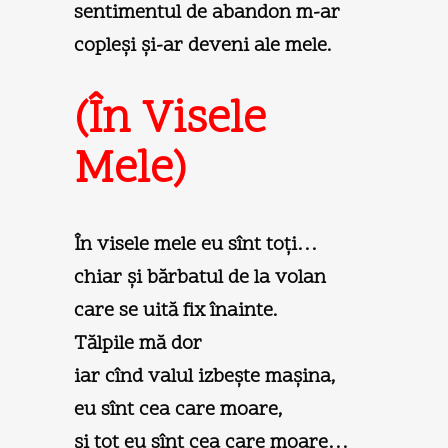
sentimentul de abandon m-ar
copleşi şi-ar deveni ale mele.
(În Visele
Mele)
În visele mele eu sînt toţi…
chiar şi bărbatul de la volan
care se uită fix înainte.
Tălpile mă dor
iar cînd valul izbeşte maşina,
eu sînt cea care moare,
şi tot eu sînt cea care moare…