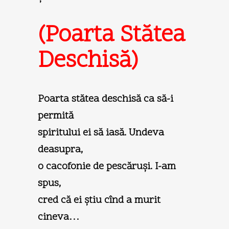
(Poarta Stătea
Deschisă)
Poarta stătea deschisă ca să-i
permită
spiritului ei să iasă. Undeva
deasupra,
o cacofonie de pescăruşi. I-am
spus,
cred că ei ştiu cînd a murit
cineva…