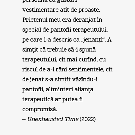
persoană cu gusturi
vestimentare atît de proaste.
Prietenul meu era deranjat în
special de pantofii terapeutului,
pe care i-a descris ca „jenanţi“. A
simţit că trebuie să-i spună
terapeutului, cît mai curînd, cu
riscul de a-i răni sentimentele, cît
de jenat s-a simţit văzîndu-i
pantofii, altminteri alianţa
terapeutică ar putea fi
compromisă.
–
Unexhausted Time
(2022)