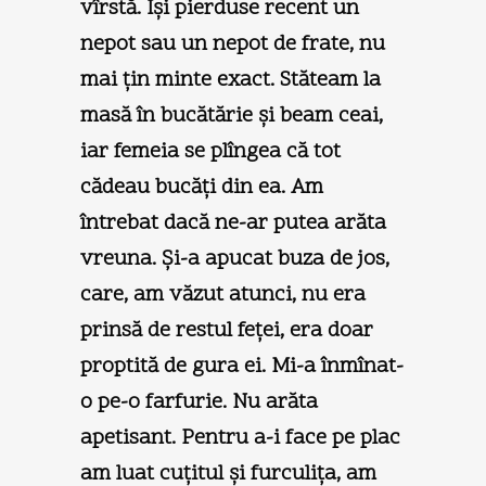
vîrstă. Îşi pierduse recent un
nepot sau un nepot de frate, nu
mai ţin minte exact. Stăteam la
masă în bucătărie şi beam ceai,
iar femeia se plîngea că tot
cădeau bucăţi din ea. Am
întrebat dacă ne-ar putea arăta
vreuna. Şi-a apucat buza de jos,
care, am văzut atunci, nu era
prinsă de restul feţei, era doar
proptită de gura ei. Mi-a înmînat-
o pe-o farfurie. Nu arăta
apetisant. Pentru a-i face pe plac
am luat cuţitul şi furculiţa, am