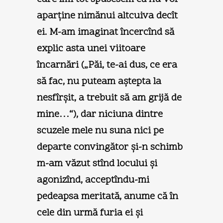
aparţine nimănui altcuiva decît
ei. M-am imaginat încercînd să
explic asta unei viitoare
încarnări („Păi, te-ai dus, ce era
să fac, nu puteam aştepta la
nesfîrşit, a trebuit să am grijă de
mine…“), dar niciuna dintre
scuzele mele nu suna nici pe
departe convingător şi-n schimb
m-am văzut stînd locului şi
agonizînd, acceptîndu-mi
pedeapsa meritată, anume că în
cele din urmă furia ei şi