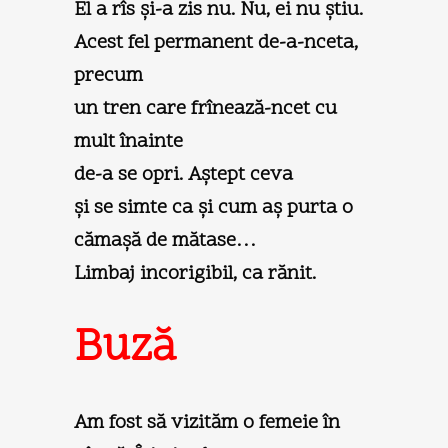
El a rîs şi-a zis nu. Nu, ei nu ştiu.
Acest fel permanent de-a-nceta,
precum
un tren care frînează-ncet cu
mult înainte
de-a se opri. Aştept ceva
şi se simte ca şi cum aş purta o
cămaşă de mătase…
Limbaj incorigibil, ca rănit.
Buză
Am fost să vizităm o femeie în