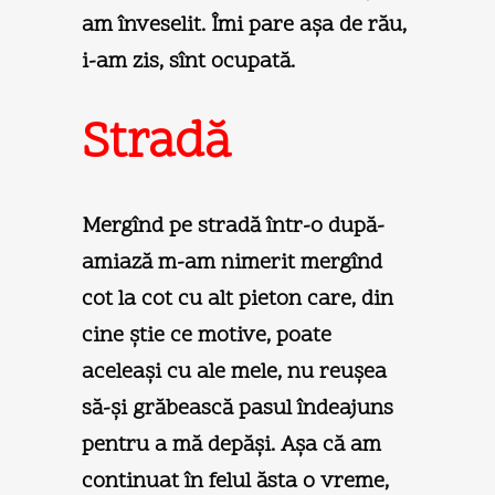
am înveselit. Îmi pare aşa de rău,
i-am zis, sînt ocupată.
Stradă
Mergînd pe stradă într-o după-
amiază m-am nimerit mergînd
cot la cot cu alt pieton care, din
cine ştie ce motive, poate
aceleaşi cu ale mele, nu reuşea
să-şi grăbească pasul îndeajuns
pentru a mă depăşi. Aşa că am
continuat în felul ăsta o vreme,