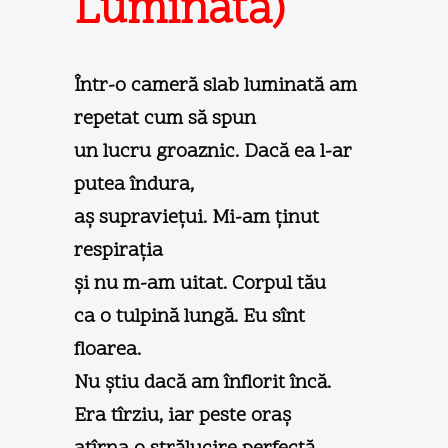
Luminată)
Într-o cameră slab luminată am
repetat cum să spun
un lucru groaznic. Dacă ea l-ar
putea îndura,
aş supravieţui. Mi-am ţinut
respiraţia
şi nu m-am uitat. Corpul tău
ca o tulpină lungă. Eu sînt
floarea.
Nu ştiu dacă am înflorit încă.
Era tîrziu, iar peste oraş