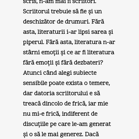
scris, n-am mai fi scriitori.
Scriitorul trebuie să fie şi un
deschizător de drumuri. Fără
asta, literaturii i-ar lipsi sarea şi
piperul. Fără asta, literatura n-ar
stârni emoţii şi ce ar fi literatura
fără emoţii şi fără dezbateri?
Atunci când alegi subiecte
sensibile poate exista o temere,
dar datoria scriitorului e să
treacă dincolo de frică, iar mie
nu mi-e frică, indiferent de
discuţiile pe care le-am generat
şi o să le mai generez. Dacă