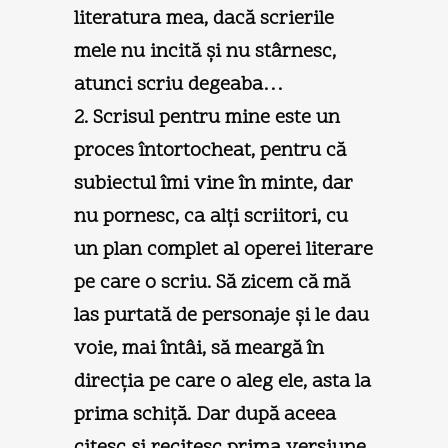
literatura mea, dacă scrierile
mele nu incită şi nu stârnesc,
atunci scriu degeaba…
2. Scrisul pentru mine este un
proces întortocheat, pentru că
subiectul îmi vine în minte, dar
nu pornesc, ca alţi scriitori, cu
un plan complet al operei literare
pe care o scriu. Să zicem că mă
las purtată de personaje şi le dau
voie, mai întâi, să meargă în
direcţia pe care o aleg ele, asta la
prima schiţă. Dar după aceea
citesc şi recitesc prima versiune