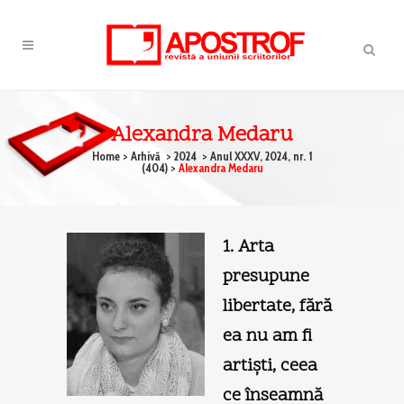
Alexandra Medaru
Home
>
Arhivă
>
2024
>
Anul XXXV, 2024, nr. 1
(404)
>
Alexandra Medaru
1. Arta
presupune
libertate, fără
ea nu am fi
artişti, ceea
ce înseamnă