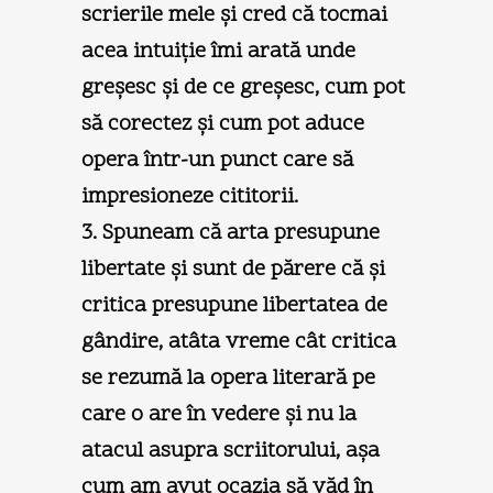
scrierile mele şi cred că tocmai
acea intuiţie îmi arată unde
greşesc şi de ce greşesc, cum pot
să corectez şi cum pot aduce
opera într-un punct care să
impresioneze cititorii.
3. Spuneam că arta presupune
libertate şi sunt de părere că şi
critica presupune libertatea de
gândire, atâta vreme cât critica
se rezumă la opera literară pe
care o are în vedere şi nu la
atacul asupra scriitorului, aşa
cum am avut ocazia să văd în