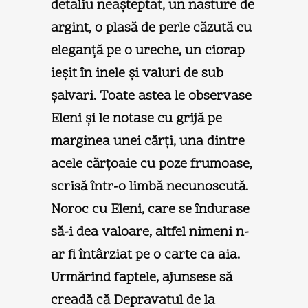
detaliu neaşteptat, un nasture de
argint, o plasă de perle căzută cu
eleganţă pe o ureche, un ciorap
ieşit în inele şi valuri de sub
şalvari. Toate astea le observase
Eleni şi le notase cu grijă pe
marginea unei cărţi, una dintre
acele cărţoaie cu poze frumoase,
scrisă într-o limbă necunoscută.
Noroc cu Eleni, care se îndurase
să-i dea valoare, altfel nimeni n-
ar fi întârziat pe o carte ca aia.
Urmărind faptele, ajunsese să
creadă că Depravatul de la