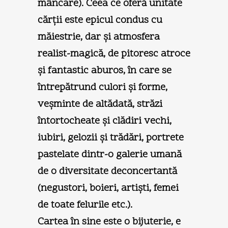
mâncare). Ceea ce oferă unitate
cărţii este epicul condus cu
măiestrie, dar şi atmosfera
realist-magică, de pitoresc atroce
şi fantastic aburos, în care se
întrepătrund culori şi forme,
veşminte de altădată, străzi
întortocheate şi clădiri vechi,
iubiri, gelozii şi trădări, portrete
pastelate dintr-o galerie umană
de o diversitate deconcertantă
(negustori, boieri, artişti, femei
de toate felurile etc.).
Cartea în sine este o bijuterie, e