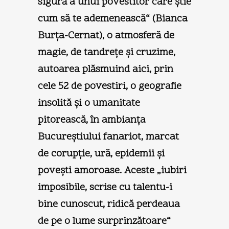
sigură a unui povestitor care ştie
cum să te ademenească“ (Bianca
Burţa-Cernat), o atmosferă de
magie, de tandreţe şi cruzime,
autoarea plăsmuind aici, prin
cele 52 de povestiri, o geografie
insolită şi o umanitate
pitorească, în ambianţa
Bucureştiului fanariot, marcat
de corupţie, ură, epidemii şi
poveşti amoroase. Aceste „iubiri
imposibile, scrise cu talentu-i
bine cunoscut, ridică perdeaua
de pe o lume surprinzătoare“