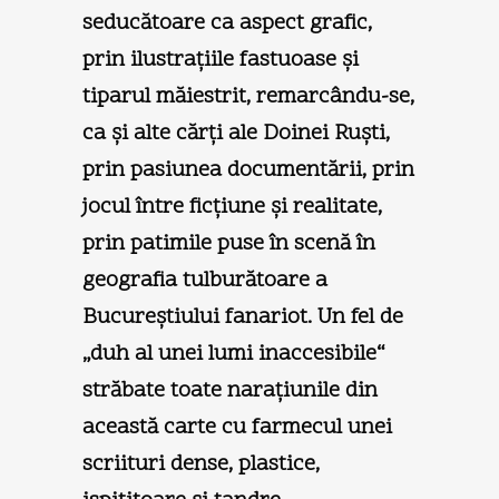
seducătoare ca aspect grafic,
prin ilustraţiile fastuoase şi
tiparul măiestrit, remarcându-se,
ca şi alte cărţi ale Doinei Ruşti,
prin pasiunea documentării, prin
jocul între ficţiune şi realitate,
prin patimile puse în scenă în
geografia tulburătoare a
Bucureştiului fanariot. Un fel de
„duh al unei lumi inaccesibile“
străbate toate naraţiunile din
această carte cu farmecul unei
scriituri dense, plastice,