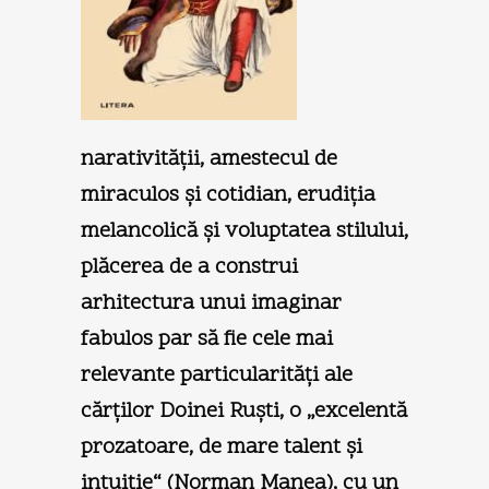
narativităţii, amestecul de
miraculos şi cotidian, erudiţia
melancolică şi voluptatea stilului,
plăcerea de a construi
arhitectura unui imaginar
fabulos par să fie cele mai
relevante particularităţi ale
cărţilor Doinei Ruşti, o „excelentă
prozatoare, de mare talent şi
intuiţie“ (Norman Manea), cu un