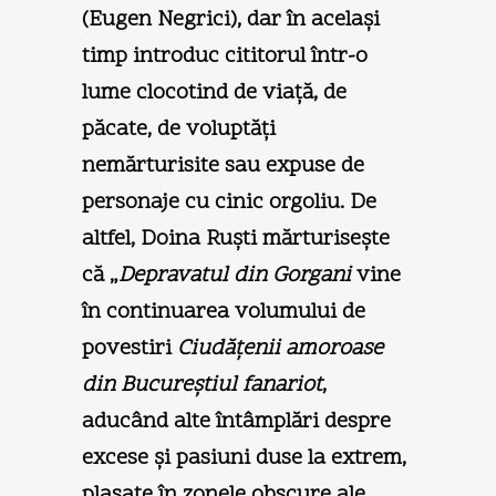
(Eugen Negrici), dar în acelaşi
timp introduc cititorul într-o
lume clocotind de viaţă, de
păcate, de voluptăţi
nemărturisite sau expuse de
personaje cu cinic orgoliu. De
altfel, Doina Ruşti mărturiseşte
că „
Depravatul din Gorgani
vine
în continuarea volumului de
povestiri
Ciudăţenii amoroase
din Bucureştiul fanariot
,
aducând alte întâmplări despre
excese şi pasiuni duse la extrem,
plasate în zonele obscure ale