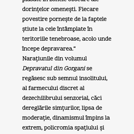
dorinţelor omeneşti. Fiecare
povestire porneşte de la faptele
ştiute la cele întâmplate în
teritoriile tenebroase, acolo unde
începe depravarea.“
Naraţiunile din volumul
Depravatul din Gorgani
se
regăsesc sub semnul insolitului,
al farmecului discret al
dezechilibrului senzorial, căci
dereglările simţurilor, lipsa de
moderaţie, dinamismul împins la
extrem, policromia spaţiului şi