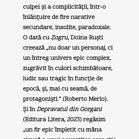
culpei şi a complicităţii, într-o
înlănţuire de fire narative
secundare, insolite, paradoxale.
O dată cu
Zogru,
Doina Ruşti
creează „nu doar un personaj, ci
un întreg univers epic complex,
zugrăvit în culori schimbătoare,
ludic sau tragic în funcţie de
epocă, şi, mai cu seamă, de
protagonişti.“ (Roberto Merlo).
Şi în
Depravatul din Gorgani
(Editura Litera, 2023) regăsim
„un fir epic împletit cu mâna