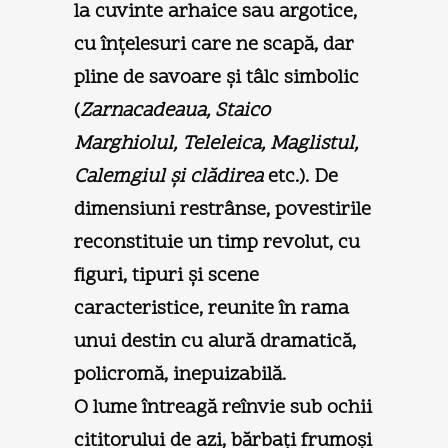
la cuvinte arhaice sau argotice,
cu înţelesuri care ne scapă, dar
pline de savoare şi tâlc simbolic
(
Zarnacadeaua, Staico
Marghiolul, Teleleica, Maglistul,
Calemgiul şi clădirea
etc.). De
dimensiuni restrânse, povestirile
reconstituie un timp revolut, cu
figuri, tipuri şi scene
caracteristice, reunite în rama
unui destin cu alură dramatică,
policromă, inepuizabilă.
O lume întreagă reînvie sub ochii
cititorului de azi, bărbaţi frumoşi