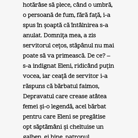
hotărâse să plece, când o umbră,
o persoană de fum, fără faţă, i-a
spus în şoaptă că întâlnirea s-a
anulat. Domniţa mea, a zis
servitorul ceţos, stăpânul nu mai
poate să va primească. De ce? –
s-a indignat Eleni, ridicând puţin
vocea, iar ceaţă de servitor i-a
răspuns că bărbatul faimos,
Depravatul care crease atâtea
femei şi-o legendă, acel bărbat
pentru care Eleni se pregătise
opt săptămâni şi cheltuise un
galben, ei bine, patronul