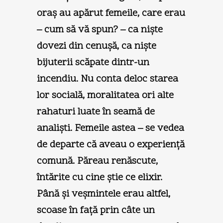
oraş au apărut femeile, care erau
– cum să vă spun? – ca nişte
dovezi din cenuşă, ca nişte
bijuterii scăpate dintr-un
incendiu. Nu conta deloc starea
lor socială, moralitatea ori alte
rahaturi luate în seamă de
analişti. Femeile astea – se vedea
de departe că aveau o experienţă
comună. Păreau renăscute,
întărite cu cine ştie ce elixir.
Până şi veşmintele erau altfel,
scoase în faţă prin câte un