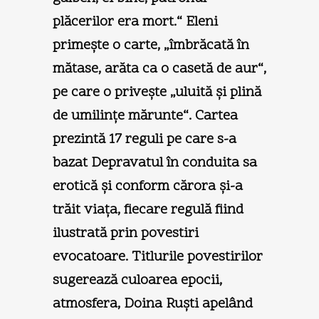
plăcerilor era mort.“ Eleni
primeşte o carte, „îmbrăcată în
mătase, arăta ca o casetă de aur“,
pe care o priveşte „uluită şi plină
de umilinţe mărunte“. Cartea
prezintă 17 reguli pe care s-a
bazat Depravatul în conduita sa
erotică şi conform cărora şi-a
trăit viaţa, fiecare regulă fiind
ilustrată prin povestiri
evocatoare. Titlurile povestirilor
sugerează culoarea epocii,
atmosfera, Doina Ruşti apelând