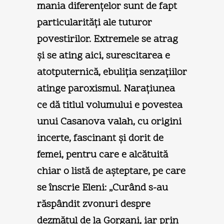
mania diferenţelor sunt de fapt
particularităţi ale tuturor
povestirilor. Extremele se atrag
şi se ating aici, surescitarea e
atotputernică, ebuliţia senzaţiilor
atinge paroxismul. Naraţiunea
ce dă titlul volumului e povestea
unui Casanova valah, cu origini
incerte, fascinant şi dorit de
femei, pentru care e alcătuită
chiar o listă de aşteptare, pe care
se înscrie Eleni: „Curând s-au
răspândit zvonuri despre
dezmăţul de la Gorgani, iar prin