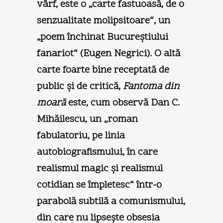
vârf, este o „carte fastuoasă, de o
senzualitate molipsitoare“, un
„poem închinat Bucureştiului
fanariot“ (Eugen Negrici). O altă
carte foarte bine receptată de
public şi de critică,
Fantoma din
moară
este, cum observă Dan C.
Mihăilescu, un „roman
fabulatoriu, pe linia
autobiografismului, în care
realismul magic şi realismul
cotidian se împletesc“ într-o
parabolă subtilă a comunismului,
din care nu lipseşte obsesia