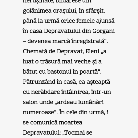
neruşinate, blidărese din
golănimea oraşului, în sfârşit,
până la urmă orice femeie ajunsă
în casa Depravatului din Gorgani
– devenea marcă înregistrată“.
Chemată de Depravat, Eleni „a
luat o trăsură mai veche şi a
bătut cu bastonul în poartă“.
Pătrunzând în casă, ea aşteaptă
cu nerăbdare întâlnirea, într-un
salon unde „ardeau lumânări
numeroase“. În cele din urmă, i
se comunică moartea
Depravatului: „Tocmai se