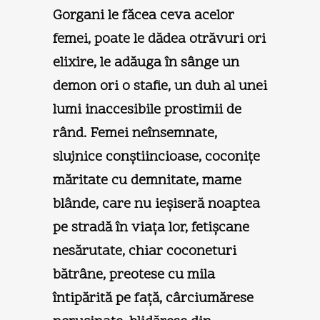
Gorgani le făcea ceva acelor
femei, poate le dădea otrăvuri ori
elixire, le adăuga în sânge un
demon ori o stafie, un duh al unei
lumi inaccesibile prostimii de
rând. Femei neînsemnate,
slujnice conştiincioase, coconiţe
măritate cu demnitate, mame
blânde, care nu ieşiseră noaptea
pe stradă în viaţa lor, fetişcane
nesărutate, chiar coconeturi
bătrâne, preotese cu mila
întipărită pe faţă, cârciumărese