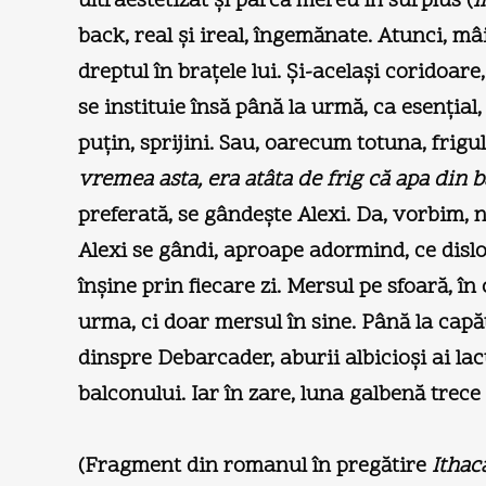
ultraestetizat şi parcă mereu în surplus (
Î
back, real şi ireal, îngemănate. Atunci, mâ
dreptul în braţele lui. Şi-acelaşi coridoare
se instituie însă până la urmă, ca esenţial
puţin, sprijini. Sau, oarecum totuna, frigu
vremea asta, era atâta de frig că apa din b
preferată, se gândeşte Alexi. Da, vorbim, 
Alexi se gândi, aproape adormind, ce disl
înşine prin fiecare zi. Mersul pe sfoară, î
urma, ci doar mersul în sine. Până la capăt
dinspre Debarcader, aburii albicioşi ai lac
balconului. Iar în zare, luna galbenă trece
(Fragment din romanul în pregătire
Ithac