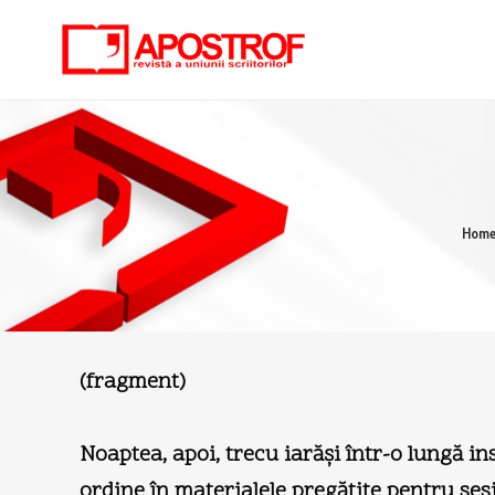
Hom
(fragment)
Noaptea, apoi, trecu iarăşi într-o lungă in
ordine în materialele pregătite pentru sesi