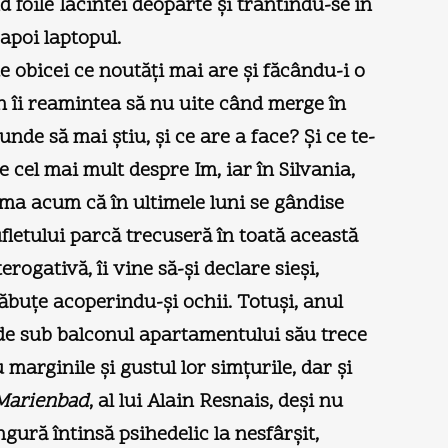
 foile Iacintei deoparte şi trântindu-se în
apoi laptopul.
 de obicei ce noutăţi mai are şi făcându-i o
in îi reamintea să nu uite când merge în
unde să mai ştiu, şi ce are a face? Şi ce te-
e cel mai mult despre Im, iar în Silvania,
seama acum că în ultimele luni se gândise
sufletului parcă trecuseră în toată această
rogativă, îi vine să-şi declare sieşi,
ăbuţe acoperindu-şi ochii. Totuşi, anul
de sub balconul apartamentului său trece
 marginile şi gustul lor simţurile, dar şi
 Marienbad
, al lui Alain Resnais, deşi nu
ngură întinsă psihedelic la nesfârşit,