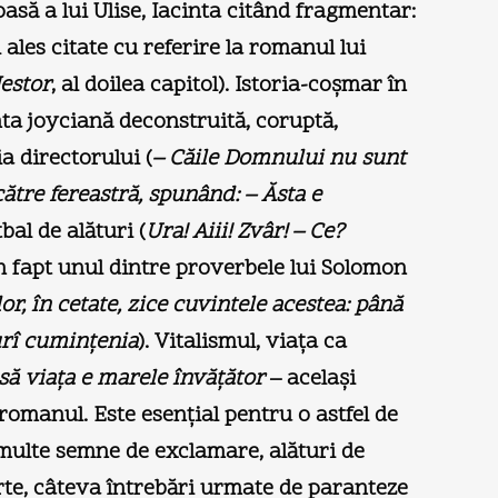
asă a lui Ulise, Iacinta citând fragmentar:
 ales citate cu referire la romanul lui
estor
, al doilea capitol). Istoria-coşmar în
anta joyciană deconstruită, coruptă,
ia directorului (
– Căile Domnului nu sunt
ătre fereastră, spunând: – Ăsta e
tbal de alături (
Ura! Aiii! Zvâr! – Ce?
în fapt unul dintre proverbele lui Solomon
or, în cetate, zice cuvintele
acestea: până
 urî cuminţenia
). Vitalismul, viaţa ca
să viaţa e marele învăţător
– acelaşi
 romanul. Este esenţial pentru o astfel de
 multe semne de exclamare, alături de
arte, câteva întrebări urmate de paranteze