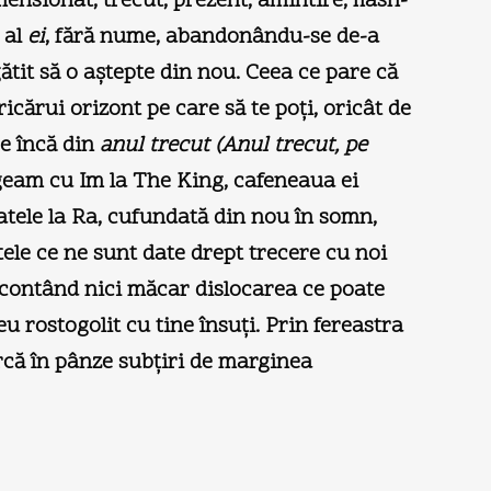
mensionat, trecut, prezent, amintire, flash-
 al
ei
, fără nume, abandonându-se de-a
ătit să o aştepte din nou. Ceea ce pare că
icărui orizont pe care să te poţi, oricât de
se încă din
anul trecut (Anul trecut, pe
rgeam cu Im la The King, cafeneaua ei
atele la Ra, cufundată din nou în somn,
ele ce ne sunt date drept trecere cu noi
maicontând nici măcar dislocarea ce poate
u rostogolit cu tine însuţi. Prin fereastra
arcă în pânze subţiri de marginea