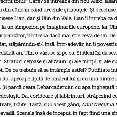
citit totul? Oare? se întreabă din nou Alexi, lăsând
din când în când urechile şi lăbuţele. Şi deschise 
crisese Lian, dar şi Ulin din Vale. Lian îl întreba ca
i, la un simpozion pe imaginariile europene. Iar Ul
urprinzător, îl întreba dacă mai ştie ceva de Im. De 
, stăpânindu-şi-l însă. Într-adevăr, lui îi povestis
elălalt an, Ulin o văzuse şi pe ea. Şi Alexi îşi dă 
. Straturi ceţoase şi aluviuni şi ale minţii, şi ale 
 De ce trebuie să se întâmple astfel? Futilitate inte
Ra, aproape lipită de umărul lui şi cu una dintre l
. Şi parcă ceaţa Debarcaderului cu apa îngheţată 
desluşit. Da, coridoare şi labirinturi, străpezind cu
strate, trăite. Tastă, sub acest gând,
Anul trecut la
revadă. Scenele însă de început, în fapt fiind una si