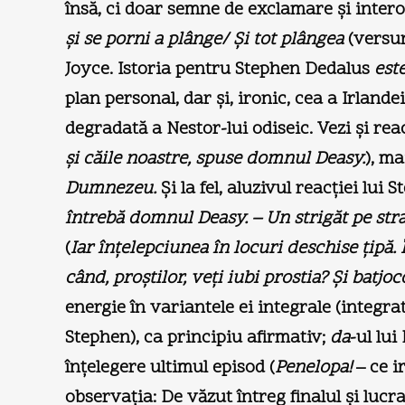
însă, ci doar semne de exclamare şi intero
şi se porni a plânge/ Şi tot plângea
(versur
Joyce. Istoria pentru Stephen Dedalus
est
plan personal, dar şi, ironic, cea a Irland
degradată a Nestor-lui odiseic. Vezi şi rea
şi căile noastre, spuse domnul Deasy.
), ma
Dumnezeu.
Şi la fel, aluzivul reacţiei lui 
întrebă domnul Deasy. – Un strigăt pe str
(
Iar înţelepciunea în locuri deschise ţipă. 
când, proştilor, veţi iubi prostia? Şi batjo
energie în variantele ei integrale (integrat
Stephen), ca principiu afirmativ;
da­
-ul lui
înţelegere ultimul episod (
Penelopa!
– ce ir
observaţia: De văzut întreg finalul şi luc