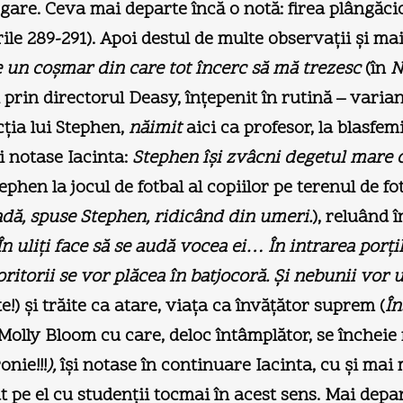
gare. Ceva mai departe încă o notă: firea plângăcio
ile 289-291). Apoi destul de multe observaţii şi mai
e un coşmar din care tot încerc să mă trezesc
(în
N
ei prin directorul Deasy, înţepenit în rutină – vari
cţia lui Stephen,
năimit
aici ca profesor, la blasfem
i notase Iacinta:
Stephen îşi zvâcni degetul mare c
Stephen la jocul de fotbal al copiilor pe terenul de fo
adă, spuse Stephen, ridicând din umeri.
), reluând 
În uliţi face să se audă vocea ei… În intrarea porţil
coritorii se vor plăcea în batjocoră. Şi nebunii vor
e!) şi trăite ca atare, viaţa ca învăţător suprem (
În
 Molly Bloom cu care, deloc întâmplător, se încheie
onie!!!
),
îşi notase în continuare Iacinta, cu şi mai
rat pe el cu studenţii tocmai în acest sens. Mai dep