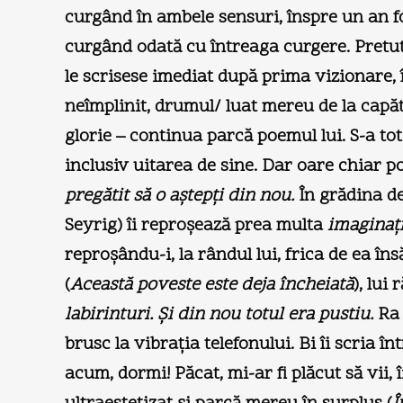
curgând în ambele sensuri, înspre un an fo
curgând odată cu întreaga curgere. Pretuti
le scrisese imediat după prima vizionare, 
neîmplinit, drumul/ luat mereu de la capăt
glorie – continua parcă poemul lui. S-a to
inclusiv uitarea de sine. Dar oare chiar p
pregătit să o aştepţi din nou.
În grădina de
Seyrig) îi reproşează prea multa
imaginaţ
reproşându-i, la rândul lui, frica de ea însă
(
Această poveste este deja încheiată
), lui
labirinturi. Şi din nou totul era pustiu.
Ra 
brusc la vibraţia telefonului. Bi îi scria î
acum, dormi! Păcat, mi-ar fi plăcut să vii,