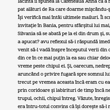
Iacinta îi spunea la Cafeneaua Anna că a re
pat alături de Ra care doarme mişcându-şi 
Îşi verifică mai întâi ultimele mailuri. Îi s
invitaţie în Bania, pentru sfârşitul lui ma
Silvania să se abată pe la el din drum şi, s
a apucat? avu reflexul să-i răspundă imediat
venit să-l vadă înspre începutul verii din c
din ce în ce mai puţin la ea sau chiar deloc
vreme peste chipul ei. Şi, oarecum, nedrept.
aruncând o privire fugară spre somnul lui 
trecut pe vremea aceasta încă eram cu ea
prin coridoare şi labirituri de timp încă ne
trupul, ochii, chipul întreg. Văzute, înregi
era întru-totul convins că îşi doreşte să-l 