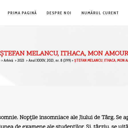
PRIMA PAGINĂ
DESPRE NOI
NUMĂRUL CURENT
ŞTEFAN MELANCU, ITHACA, MON AMOU
e
>
Arhivă
>
2023
>
Anul XXXIV, 2023, nr. 8 (399)
>
ŞTEFAN MELANCU, ITHACA, MON 
somnie. Nopţile insomniace ale Jiului de Târg. Se a
unea de examene ale studenţilor. Şi, târziu, se uită