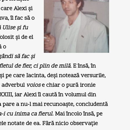
care Alexi şi
a, îl fac să o
Ulise şi fu
olosit şi de el
ă o
ndi să fac şi
etul de fier, ci plin de milă.
E însă, în
 şi pe care Iacinta, deşi notează versurile,
ar adverbul
voios
e chiar o pură ironie
 XXIII, iar Alexi îl caută în volumul din
pa pare a nu-l mai recunoaşte, concludentă
i cu inima ca fierul
. Mai încolo însă, pe
ele notate de ea. Fără nicio observaţie