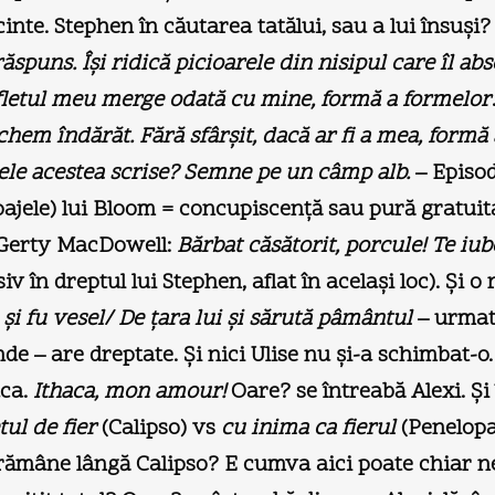
inte. Stephen în căutarea tatălui, sau a lui însuşi?
spuns. Îşi ridică picioarele din nisipul care îl a
 Sufletul meu merge odată cu mine, formă a formelor
hem îndărăt. Fără sfârşit, dacă ar fi a mea, form
tele acestea scrise? Semne pe un câmp alb.
– Episo
pajele) lui Bloom = concupiscenţă sau pură gratuit
Gerty MacDowell:
Bărbat căsătorit, porcule! Te iub
v în dreptul lui Stephen, aflat în acelaşi loc). Şi o
şi fu vesel/ De ţara lui şi sărută pâmântul
– urmat
de – are dreptate. Şi nici Ulise nu şi-a schimbat-o
aca.
Ithaca, mon amour!
Oare? se întreabă Alexi. Şi 
tul de fier
(Calipso) vs
cu inima ca fierul
(Penelopa,
rămâne lângă Calipso? E cumva aici poate chiar ne