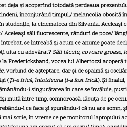
st deja şi acoperind totodată perdeaua prezentului
ndeni, înconjurând timpul,/ melancolia obosită în 
în studenţie, la cinemateca din Silvania. Aceleaşi c
/ Aceleaşi săli fluorescente, rânduri de poze/ lân
t întrebat, se întreabă şi acum ce anume poate decla
oţi uita cu adevărat?
Săli tăcute, covoare groase, l
 la Fredericksband, vocea lui Albertozzi acoperă tot
ie,
vorbind de aşteptare, dar şi de spaimă şi oscilâ
şi (
Ţi-e frică, întotdeuna ţi-a fost frică.
). Şi finalu
 rămânându-i singurătatea în care se învăluie, pusti
îşi mută între timp, somnoroasă, lăbuţa de pe ochii
ntrebându-l ce face şi spunându-i că nu are somn, şi
 îi mai scrie, în vreme ce pe monitorul laptopului a