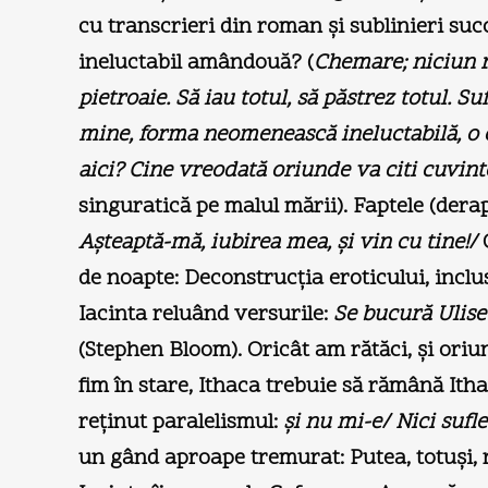
cu transcrieri din roman şi sublinieri succ
ineluctabil amândouă? (
Chemare; niciun ră
pietroaie. Să iau totul, să păstrez totul.
mine, forma neomenească ineluctabilă, o c
aici? Cine vreodată oriunde va citi cuvin
singuratică pe malul mării). Faptele (dera
Aşteaptă-mă, iubirea mea, şi vin cu tine!/
de noapte: Deconstrucţia eroticului, inclusi
Iacinta reluând versurile:
Se bucură Ulise 
(Stephen Bloom). Oricât am rătăci, şi oriun
fim în stare, Ithaca trebuie să rămână Ith
reţinut paralelismul:
şi nu mi-e/ Nici sufle
un gând aproape tremurat: Putea, totuşi, 