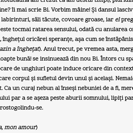
ntotdeauna am crezut că am destul timp!
), pluridi
ine? îi mai scrie Bi. Vorbim mâine! Şi dansul lasciv
, labirinturi, săli tăcute, covoare groase, iar
el
preg
, este tocmai ratarea sensului, odată cu anularea or
l, îngheţul oricărei speranţe, aşa cum se înstăpâni
azin a îngheţat
). Anul trecut, pe vremea asta, me
noapte bună! se insinuează din nou Bi. Întors cu sp
ocare de unghiuri poate induce oricare din context
n care corpul şi sufletul devin unul şi acelaşi. Ne
. Ca un curaj nebun al înseşi nebuniei de a fi, mere
ului par a se aşeza peste aburii somnului, lipiţi p
 rostogolindu-se.
a, mon amour
)