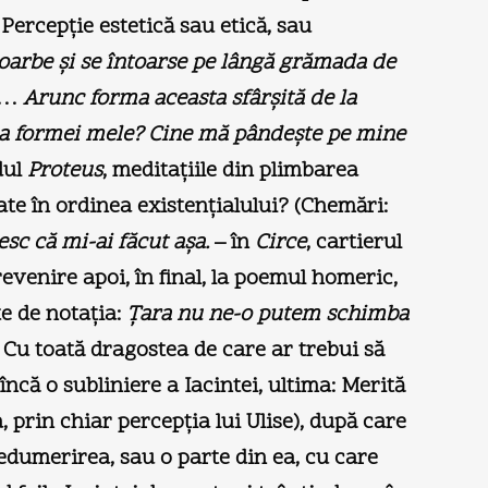
 Percepţie estetică sau etică, sau
bsoarbe şi se întoarse pe lângă grămada de
…
Arunc forma aceasta sfârşită de la
ă a formei mele? Cine mă pândeşte pe mine
dul
Proteus
, meditaţiile din plimbarea
ate în ordinea existenţialului? (Chemări:
esc că mi-ai făcut aşa.
– în
Circe
, cartierul
 revenire apoi, în final, la poemul homeric,
e de notaţia:
Ţara nu ne-o putem schimba
. Cu toată dragostea de care ar trebui să
încă o subliniere a Iacintei, ultima: Merită
 prin chiar percepţia lui Ulise), după care
dumerirea, sau o parte din ea, cu care