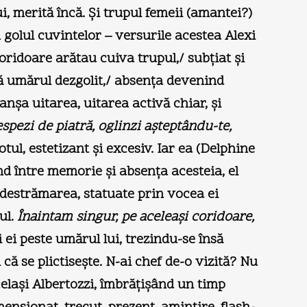
, merită încă. Şi trupul femeii (amantei?)
golul cuvintelor – versurile acestea Alexi
oridoare arătau cuiva trupul,/ subţiat şi
gă umărul dezgolit,/ absenţa devenind
nşa uitarea, uitarea activă chiar, şi
espezi de piatră, oglinzi aşteptându-te,
ul, estetizant şi excesiv. Iar ea (Delphine
nd între memorie şi absenţa acesteia, el
l, destrămarea, statuate prin vocea ei
ul.
Înaintam singur, pe aceleaşi coridoare,
 ei peste umărul lui, trezindu-se însă
 că se plictiseşte. N-ai chef de-o vizită? Nu
celaşi Albertozzi, îmbrăţişând un timp