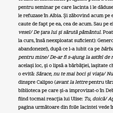
pentru seminar pe care Iacinta i le dăduse 
le refuzase în Albia. Şi zăbovind acum pe 
caute de fapt pe ea, cea de acum. Sau pe el
vesel/ De ţara lui şi sărută pâmântul
. Poat
la curs, însă neexploatat suficient): Genero
abandoneze!), după ce l-a iubit ca pe
bărb
pentru mine/ De-ar fi s-ajung la astfel de n
acelaşi loc, şi o lipsă a bărbăţiei, laşitate
o evită:
Sărace, nu te mai boci şi viaţa/ Nu-
dinspre Calipso (
avant la lettre
pentru târz
biblioteca pe care şi-a improvizat-o în De
fiind tocmai reacţia lui Ulise:
Tu, doică/ A
pagina următoare din foile Iacintei vede în