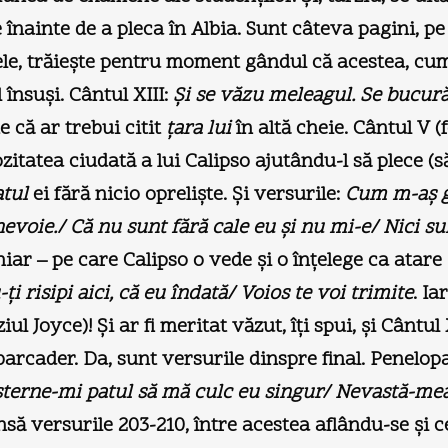
înainte de a pleca în Albia. Sunt câteva pagini, pe 
ele, trăieşte pentru moment gândul că acestea, cumv
 însuşi. Cântul XIII:
Şi se văzu meleagul. Se bucură 
e că ar trebui citit
ţara lui
în altă cheie. Cântul V (f
zitatea ciudată a lui Calipso ajutându-l să plece (s
atul
ei fără nicio oprelişte. Şi versurile:
Cum m-aş gâ
evoie./ Că nu sunt fără cale eu şi nu mi-e/ Nici sufl
 chiar – pe care Calipso o vede şi o înţelege ca atare
ţi risipi aici, că eu îndată/ Voios te voi trimite
. I
iul Joyce)! Şi ar fi meritat văzut, îţi spui, şi Cântul
barcader. Da, sunt versurile dinspre final. Penelo
şterne-mi patul să mă culc eu singur/ Nevastă-mea-
să versurile 203-210, între acestea aflându-se şi c