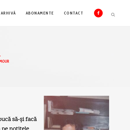
ARHIVĂ
ABONAMENTE
CONTACT
R
AMOUR
pucă să-şi facă
 pe notiţele