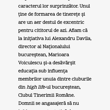
caracterul lor surprinzător. Unul
ţine de formarea de tinereţe şi
are un aer destul de excentric
pentru cititorul de azi. Aflam că
la iniţiativa lui Alexandru Davila,
director al Naţionalului
bucureştean, Marioara
Voiculescu şi-a desăvărşit
educaţia sub influenţa
membrilor unuia dintre cluburile
din
high life
-ul bucureştean,
Clubul Tinerimii Române.
Domnii se angasajeră să nu