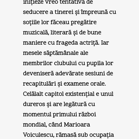
iniţieze vreo tentativă de
seducere a tinerei şi împreună cu
soţiile lor făceau pregătire
muzicală, literară şi de bune
maniere cu frageda actriţă. Iar
mesele săptămânale ale
membrilor clubului cu pupila lor
deveniseră adevărate sesiuni de
recapitulări şi examene orale.
Celălalt capitol existenţial e unul
dureros şi are legătură cu
momentul primului război
mondial, când Marioara
Voiculescu, rămasă sub ocupaţia