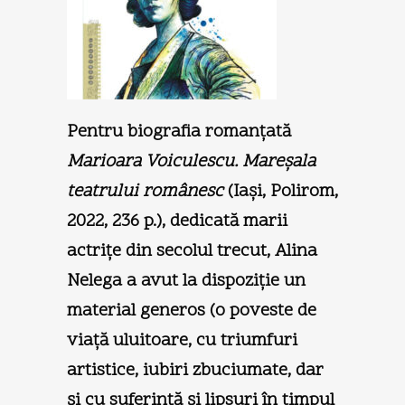
Pentru biografia romanţată
Marioara Voiculescu. Mareşala
teatrului românesc
(Iaşi, Polirom,
2022, 236 p.), dedicată marii
actriţe din secolul trecut, Alina
Nelega a avut la dispoziţie un
material generos (o poveste de
viaţă uluitoare, cu triumfuri
artistice, iubiri zbuciumate, dar
şi cu suferinţă şi lipsuri în timpul