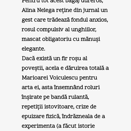
Pentru tot acest bagaj dureros,
Alina Nelega reţine din jurnal un
gest care trădează fondul anxios,
rosul compulsiv al unghiilor,
mascat obligatoriu cu mănuşi
elegante.
Dacă există un fir roşu al
poveştii, acela e dăruirea totală a
Marioarei Voiculescu pentru
arta ei, asta însemnând roluri
înşirate pe bandă rulantă,
repetiţii istovitoare, crize de
epuizare fizică, îndrăzneala de a
experimenta (a făcut istorie