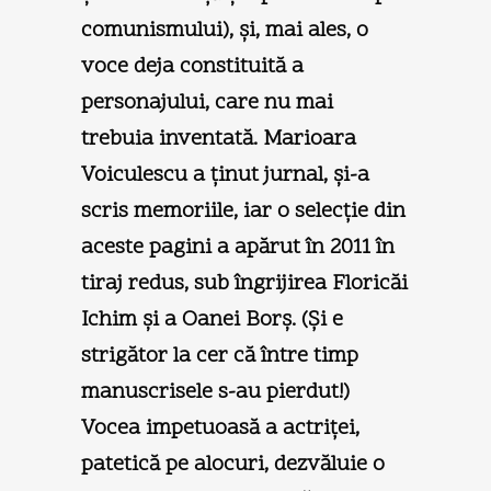
comunismului), şi, mai ales, o
voce deja constituită a
personajului, care nu mai
trebuia inventată. Marioara
Voiculescu a ţinut jurnal, şi-a
scris memoriile, iar o selecţie din
aceste pagini a apărut în 2011 în
tiraj redus, sub îngrijirea Floricăi
Ichim şi a Oanei Borş. (Şi e
strigător la cer că între timp
manuscrisele s-au pierdut!)
Vocea impetuoasă a actriţei,
patetică pe alocuri, dezvăluie o