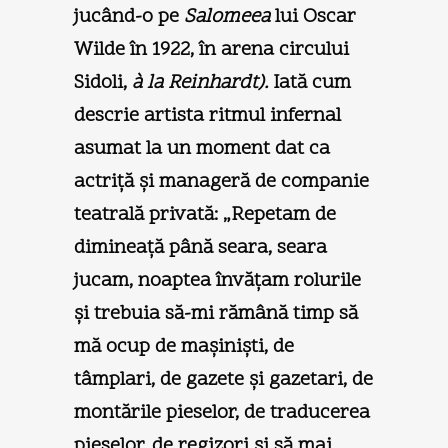
jucând-o pe
Salomeea
lui Oscar
Wilde în 1922, în arena circului
Sidoli,
à la Reinhardt).
Iată cum
descrie artista ritmul infernal
asumat la un moment dat ca
actriţă şi manageră de companie
teatrală privată: „Repetam de
dimineaţă până seara, seara
jucam, noaptea învăţam rolurile
şi trebuia să-mi rămână timp să
mă ocup de maşinişti, de
tâmplari, de gazete şi gazetari, de
montările pieselor, de traducerea
pieselor, de regizori şi să mai