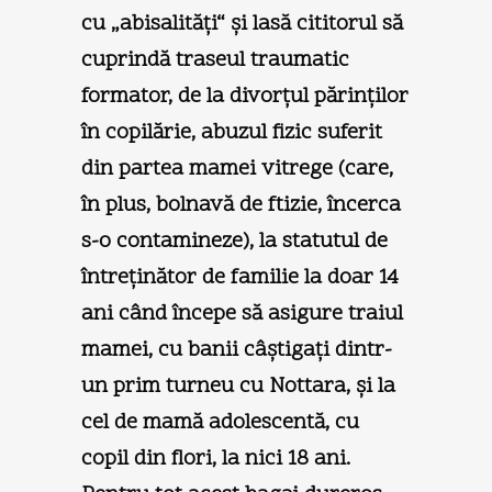
cu „abisalităţi“ şi lasă cititorul să
cuprindă traseul traumatic
formator, de la divorţul părinţilor
în copilărie, abuzul fizic suferit
din partea mamei vitrege (care,
în plus, bolnavă de ftizie, încerca
s-o contamineze), la statutul de
întreţinător de familie la doar 14
ani când începe să asigure traiul
mamei, cu banii câştigaţi dintr-
un prim turneu cu Nottara, şi la
cel de mamă adolescentă, cu
copil din flori, la nici 18 ani.