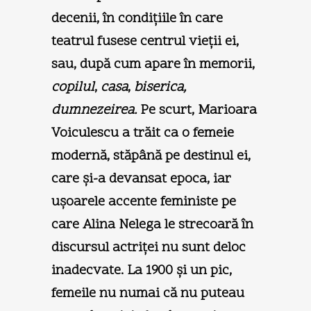
decenii, în condiţiile în care
teatrul fusese centrul vieţii ei,
sau, după cum apare în memorii,
copilul
,
casa
,
biserica,
dumnezeirea.
Pe scurt, Marioara
Voiculescu a trăit ca o femeie
modernă, stăpână pe destinul ei,
care şi-a devansat epoca, iar
uşoarele accente feministe pe
care Alina Nelega le strecoară în
discursul actriţei nu sunt deloc
inadecvate. La 1900 şi un pic,
femeile nu numai că nu puteau