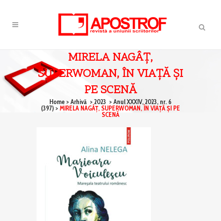
MIRELA NAGÂŢ,
SUPERWOMAN, ÎN VIAŢĂ ŞI
PE SCENĂ
Home
>
Arhivă
>
2023
>
Anul XXXIV, 2023, nr. 6
(397)
>
MIRELA NAGÂŢ, SUPERWOMAN, ÎN VIAŢĂ ŞI PE
SCENĂ