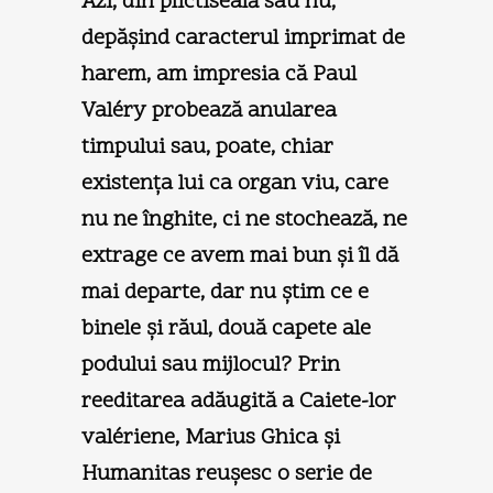
Azi, din plictiseală sau nu,
depăşind caracterul imprimat de
harem, am impresia că Paul
Valéry probează anularea
timpului sau, poate, chiar
existenţa lui ca organ viu, care
nu ne înghite, ci ne stochează, ne
extrage ce avem mai bun şi îl dă
mai departe, dar nu ştim ce e
binele şi răul, două capete ale
podului sau mijlocul? Prin
reeditarea adăugită a Caiete-lor
valériene, Marius Ghica şi
Humanitas reuşesc o serie de