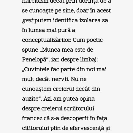
narcisism decât prin dorinţa de a
se cunoaşte pe sine, doar în acest
gest
putem identifica izolarea sa
în lumea mai pură a
conceptualizărilor. Cum poetic
spune „Munca mea este de
Penelopă“, iar, despre limbaj:
„Cuvintele fac parte din noi mai
mult decât nervii. Nu ne
cunoaştem creierul decât din
auzite“. Azi am putea opina
despre creierul scriitorului
francez că s-a descoperit în faţa
cititorului plin de efervescenţă şi