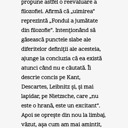
propune astfel o reevaluare a
filozofiei. Afirmă că „uimirea“
reprezintă „Fondul a jumătate
din filozofie“. Intenţionând să
găsească punctele slabe ale
diferitelor definiţii ale acesteia,
ajunge la concluzia că ea există
atunci când nu e căutată. Îi
descrie concis pe Kant,
Descartes, Leibnitz şi, şi mai
lapidar, pe Nietzsche, care „nu
este o hrană, este un excitant“.
Apoi se opreşte din nou la limbaj,
văzut, aşa cum am mai amintit,