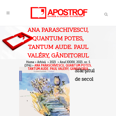
ANA PARASCHIVESCU,
QUANTUM POTES,
TANTUM AUDE. PAUL
VALÉRY, GÂNDITORUL
Home
>
Arhivă
>
2023
>
Anul XXXIV, 2023, nr. 5
(396)
>
ANA PARASCHIVESCU, QUANTUM POTES,
TANTUM AUDE. PAUL VALÉRY, GÂNDITORUL
Sfârşitul
de secol