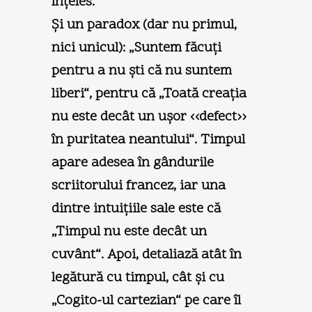
înţeles.
Şi un paradox (dar nu primul,
nici unicul): „Suntem făcuţi
pentru a nu şti că nu suntem
liberi“, pentru că „Toată creaţia
nu este decât un uşor ‹‹defect››
în puritatea neantului“. Timpul
apare adesea în gândurile
scriitorului francez, iar una
dintre intuiţiile sale este că
„Timpul nu este decât un
cuvânt“. Apoi, detaliază atât în
legătură cu timpul, cât şi cu
„Cogito-ul cartezian“ pe care îl