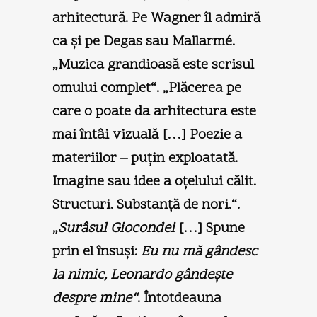
arhitectură. Pe Wagner îl admiră
ca şi pe Degas sau Mallarmé.
„Muzica grandioasă este scrisul
omului complet“. „Plăcerea pe
care o poate da arhitectura este
mai întâi vizuală […] Poezie a
materiilor – puţin exploatată.
Imagine sau idee a oţelului călit.
Structuri. Substanţă de nori.“.
„
Surâsul Giocondei
[…] Spune
prin el însuşi:
Eu nu mă gândesc
la nimic, Leonardo gândeşte
despre mine“
. Întotdeauna