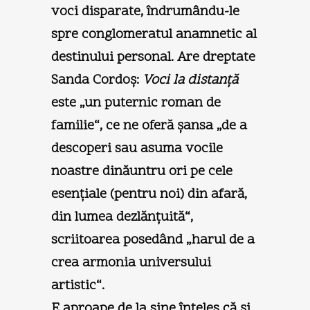
voci disparate, îndrumându-le
spre conglomeratul anamnetic al
destinului personal. Are dreptate
Sanda Cordoş:
Voci la distanţă
este „un puternic roman de
familie“, ce ne oferă şansa „de a
descoperi sau asuma vocile
noastre dinăuntru ori pe cele
esenţiale (pentru noi) din afară,
din lumea dezlănţuită“,
scriitoarea posedând „harul de a
crea armonia universului
artistic“.
E aproape de la sine înţeles că şi