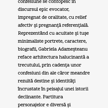
confesiune se contopesc în
discursul epic evocator,
impregnat de oralitate, cu relief
afectiv şi pregnanţă referenţială.
Reprezentând cu acuitate şi tuşe
minimaliste portrete, caractere,
biografii, Gabriela Adameşteanu
reface arhitectura halucinantă a
trecutului, prin cadenţa unor
confesiuni din ale căror meandre
rezultă destine şi identităţi
încrustate în peisajul unei istorii
declinante. Partitura
personajelor e diversă şi