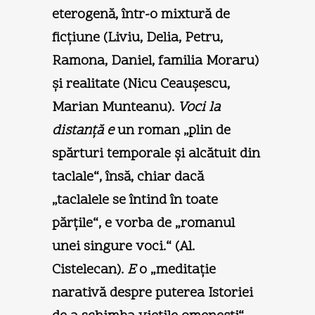
eterogenă, într-o mixtură de
ficţiune (Liviu, Delia, Petru,
Ramona, Daniel, familia Moraru)
şi realitate (Nicu Ceauşescu,
Marian Munteanu).
Voci la
distanţă e
un roman „plin de
spărturi temporale şi alcătuit din
taclale“, însă, chiar dacă
„taclalele se întind în toate
părţile“, e vorba de „romanul
unei singure voci.“ (Al.
Cistelecan).
E
o „meditaţie
narativă despre puterea Istoriei