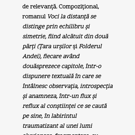
de relevanţă. Compoziţional,
romanul
Voci la distanţă se
distinge prin echilibru şi
simetrie, fiind alcătuit din două
părţi (
Ţara urşilor
şi
Folderul
Andei
), fiecare având
douăsprezece capitole, într-o
dispunere textuală în care se
întâlnesc observaţia, introspecţia
şi anamneza, într-un flux şi
reflux al conştiinţei ce se caută
pe sine, în labirintul
traumatizant al unei lumi