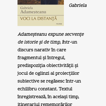
Gabriela
Adameşteanu expune secvenţe
de istorie şi de timp,
î
ntr-un
discurs narativ în care
fragmentul şi întregul,
predispoziţia obiectivităţii şi
jocul de oglinzi al proiecţiilor
subiective se regăsesc într-un
echilibru constant. Textul
înregistrează, în acelaşi timp,
itinerariul rememorărilor