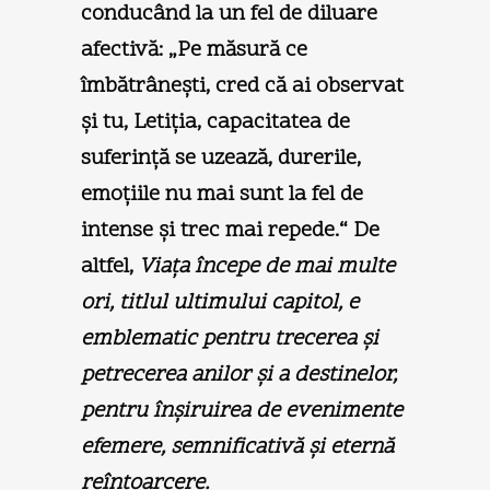
conducând la un fel de diluare
afectivă: „Pe măsură ce
îmbătrâneşti, cred că ai observat
şi tu, Letiţia, capacitatea de
suferinţă se uzează, durerile,
emoţiile nu mai sunt la fel de
intense şi trec mai repede.“ De
altfel,
Viaţa începe de mai multe
ori, titlul ultimului capitol, e
emblematic pentru trecerea şi
petrecerea anilor şi a destinelor,
pentru înşiruirea de evenimente
efemere, semnificativă şi eternă
reîntoarcere.