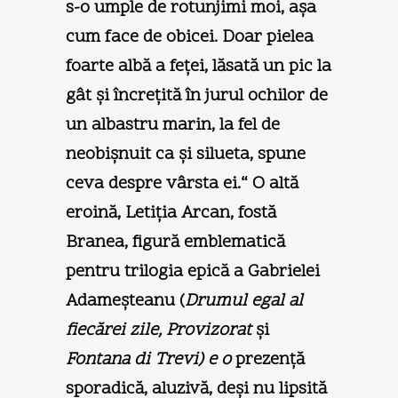
s-o umple de rotunjimi moi, aşa
cum face de obicei. Doar pielea
foarte albă a feţei, lăsată un pic la
gât şi încreţită în jurul ochilor de
un albastru marin, la fel de
neobişnuit ca şi silueta, spune
ceva despre vârsta ei.“ O altă
eroină, Letiţia Arcan, fostă
Branea, figură emblematică
pentru trilogia epică a Gabrielei
Adameşteanu (
Drumul egal al
fiecărei zile, Provizorat
şi
Fontana di Trevi)
e o
prezenţă
sporadică, aluzivă, deşi nu lipsită