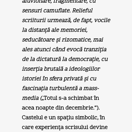
aluvionare, fragmentare, cu
sensuri camuflate. Relieful
scriiturii urmează, de fapt, vocile
la distanţă ale memoriei,
seducătoare şi rizomatice, mai
ales atunci când evocă tranziţia
de la dictatură la democraţie, cu
inserţia brutală a ideologiilor
istoriei în sfera privată şi cu
fascinaţia turbulentă a mass-
media (
„Totul s-a schimbat în
acea noapte din decembrie.“).
Castelul e un spaţiu simbolic, în
care experienţa scrisului devine