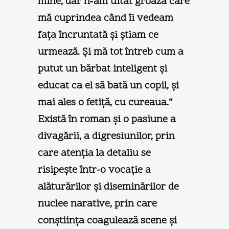
mine, dar n‑am uitat groaza care
mă cuprindea când îi vedeam
faţa încruntată şi ştiam ce
urmează. Şi mă tot întreb cum a
putut un bărbat inteligent şi
educat ca el să bată un copil, şi
mai ales o fetiţă, cu cureaua.“
Există în roman şi o pasiune a
divagării, a digresiunilor, prin
care atenţia la detaliu se
risipeşte într-o vocaţie a
alăturărilor şi diseminărilor de
nuclee narative, prin care
conştiinţa coagulează scene şi