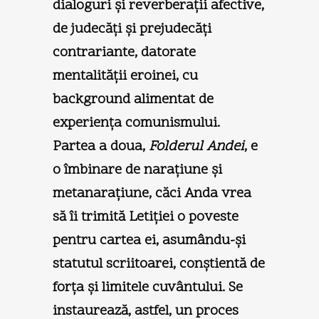
dialoguri şi reverberaţii afective,
de judecăţi şi prejudecăţi
contrariante, datorate
mentalităţii eroinei, cu
background alimentat de
experienţa comunismului.
Partea a doua,
Folderul Andei
, e
o îmbinare de naraţiune şi
metanaraţiune, căci Anda vrea
să îi trimită Letiţiei o poveste
pentru cartea ei, asumându-şi
statutul scriitoarei, conştientă de
forţa şi limitele cuvântului. Se
instaurează, astfel, un proces