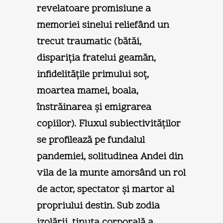
revelatoare promisiune a
memoriei sinelui reliefând un
trecut traumatic (bătăi,
dispariţia fratelui geamăn,
infidelităţile primului soţ,
moartea mamei, boala,
înstrăinarea şi emigrarea
copiilor). Fluxul subiectivităţilor
se profilează pe fundalul
pandemiei, solitudinea Andei din
vila de la munte amorsând un rol
de actor, spectator şi martor al
propriului destin. Sub zodia
izolării, ţinuta corporală a