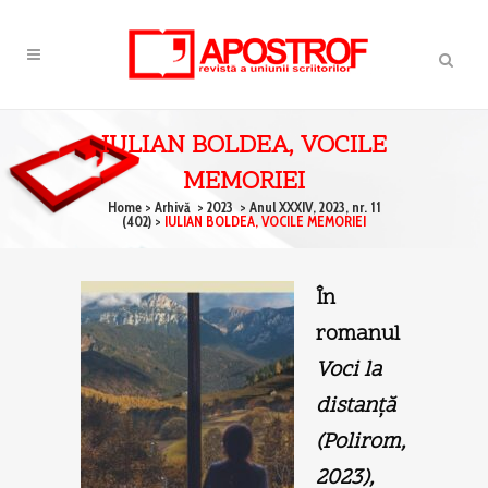
IULIAN BOLDEA, VOCILE
MEMORIEI
Home
>
Arhivă
>
2023
>
Anul XXXIV, 2023, nr. 11
(402)
>
IULIAN BOLDEA, VOCILE MEMORIEI
În
romanul
Voci la
distanţă
(Polirom,
2023),