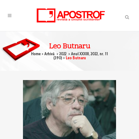
Leo Butnaru
Home
>
Arhivă
>
2022
>
Anul XXXIII, 2022, nr. 11
(390)
>
Leo Butnaru