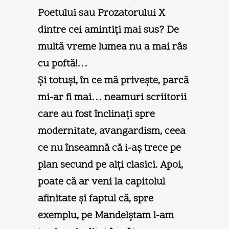
Poetului sau Prozatorului X
dintre cei amintiţi mai sus? De
multă vreme lumea nu a mai râs
cu poftă!…
Şi totuşi, în ce mă priveşte, parcă
mi-ar fi mai… neamuri scriitorii
care au fost înclinaţi spre
modernitate, avangardism, ceea
ce nu înseamnă că i-aş trece pe
plan secund pe alţi clasici. Apoi,
poate că ar veni la capitolul
afinitate şi faptul că, spre
exemplu, pe Mandelştam l-am