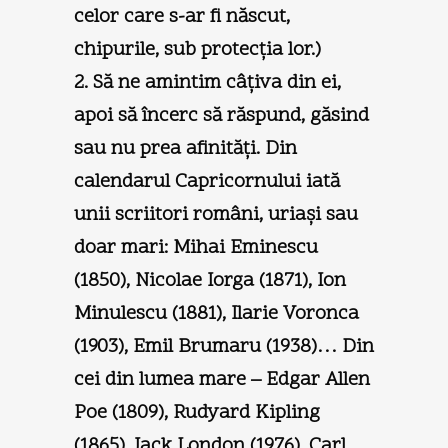
celor care s-ar fi născut,
chipurile, sub protecţia lor.)
2. Să ne amintim câţiva din ei,
apoi să încerc să răspund, găsind
sau nu prea afinităţi. Din
calendarul Capricornului iată
unii scriitori români, uriaşi sau
doar mari: Mihai Eminescu
(1850), Nicolae Iorga (1871), Ion
Minulescu (1881), Ilarie Voronca
(1903), Emil Brumaru (1938)… Din
cei din lumea mare – Edgar Allen
Poe (1809), Rudyard Kipling
(1865), Jack London (1976), Carl