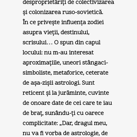
desproprietăriţi de colectivizarea
şi colonizarea ruso-sovietică.
În ce priveşte influenţa zodiei
asupra vieţii, destinului,
scrisului… O spun din capul
locului: nu m-au interesat
aproximaţiile, uneori stângaci-
simboliste, metaforice, ceterate
de aşa-zişii astrologi. Sunt
reticent şi la jurăminte, cuvinte
de onoare date de cei care te iau
de braţ, sunându-ţi cu oarece
complicitate: „Dar, dragul meu,
nu va fi vorba de astrologie, de