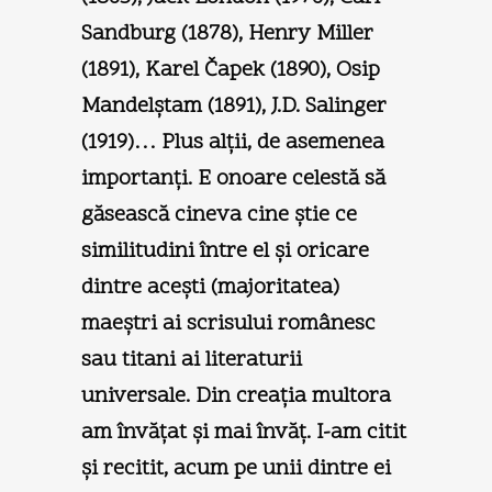
Sandburg (1878), Henry Miller
(1891), Karel Čapek (1890), Osip
Mandelştam (1891), J.D. Salinger
(1919)… Plus alţii, de asemenea
importanţi. E onoare celestă să
găsească cineva cine ştie ce
similitudini între el şi oricare
dintre aceşti (majoritatea)
maeştri ai scrisului românesc
sau titani ai literaturii
universale. Din creaţia multora
am învăţat şi mai învăţ. I-am citit
şi recitit, acum pe unii dintre ei