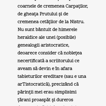
coarnele de cremenea Carpaţilor,
de gheaţa Prutului şi de
cremenea cetăţilor de la Nistru.
Nu sunt bântuit de himerele
heraldice ale unei (posibile)
genealogii aristocratice,
deoarece consider că nobleţea
necertificată a scriitorului ce
aveam să devin e în afara
tabieturilor ereditare (sau e una
arTistocratică), precizând că
părinţii mei erau simplisimi
ţărani proaspăt şi dureros