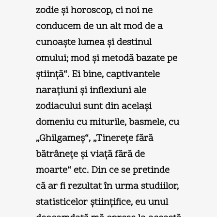
zodie şi horoscop, ci noi ne
conducem de un alt mod de a
cunoaşte lumea şi destinul
omului; mod şi metodă bazate pe
ştiinţă“. Ei bine, captivantele
naraţiuni şi inflexiuni ale
zodiacului sunt din acelaşi
domeniu cu miturile, basmele, cu
„Ghilgameş“, „Tinereţe fără
bătrâneţe şi viaţă fără de
moarte“ etc. Din ce se pretinde
că ar fi rezultat în urma studiilor,
statisticelor ştiinţifice, eu unul