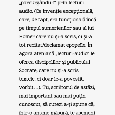
„parcurgându-i“ prin lecturi
audio. (Ce invenţie excepţională,
care, de fapt, era funcţională încă
pe timpul sumerienilor sau al lui
Homer care nu şi-a scris, ci şi-a
tot recitat/declamat epopeile. În
agora ateniană „lecturi-audio“ le
oferea discipolilor şi publicului
Socrate, care nu şi-a scris
textele, ci doar le-a povestit,
vorbit…). Tu, scriitorul de astăzi,
mai important sau mai puţin
cunoscut, să cutezi a-ţi spune că,
într-o anume măsură, te asemeni