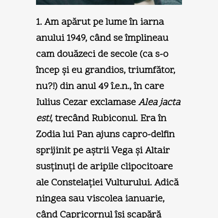
1. Am apărut pe lume în iarna
anului 1949, când se împlineau
cam douăzeci de secole (ca s-o
încep şi eu grandios, triumfător,
nu?!) din anul 49 î.e.n., în care
Iulius Cezar exclamase
Alea jacta
est!
, trecând Rubiconul. Era în
Zodia lui Pan ajuns capro-delfin
sprijinit pe aştrii Vega şi Altair
susţinuţi de aripile clipocitoare
ale Constelaţiei Vulturului. Adică
ningea sau viscolea ianuarie,
când Capricornul îşi scapără