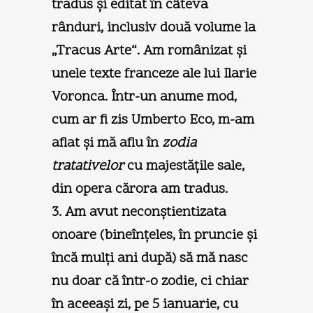
tradus şi editat în câteva
rânduri, inclusiv două volume la
„Tracus Arte“. Am românizat şi
unele texte franceze ale lui Ilarie
Voronca. Într-un anume mod,
cum ar fi zis Umberto Eco, m-am
aflat şi mă aflu în
zodia
tratativelor
cu majestăţile sale,
din opera cărora am tradus.
3. Am avut neconştientizata
onoare (bineînţeles, în pruncie şi
încă mulţi ani după) să mă nasc
nu doar că într-o zodie, ci chiar
în aceeaşi zi, pe 5 ianuarie, cu