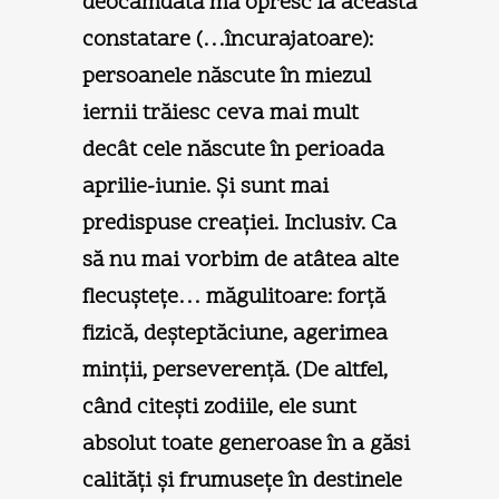
deocamdată mă opresc la această
constatare (…încurajatoare):
persoanele născute în miezul
iernii trăiesc ceva mai mult
decât cele născute în perioada
aprilie-iunie. Şi sunt mai
predispuse creaţiei. Inclusiv. Ca
să nu mai vorbim de atâtea alte
flecuşteţe… măgulitoare: forţă
fizică, deşteptăciune, agerimea
minţii, perseverenţă. (De altfel,
când citeşti zodiile, ele sunt
absolut toate generoase în a găsi
calităţi şi frumuseţe în destinele