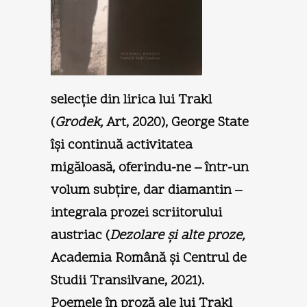
selecţie din lirica lui Trakl
(
Grodek,
Art, 2020), George State
îşi continuă activitatea
migăloasă, oferindu-ne ­– într-un
volum subţire, dar diamantin –
integrala prozei scriitorului
austriac (
Dezolare şi alte proze,
Academia Română şi Centrul de
Studii Transilvane, 2021).
Poemele în proză ale lui Trakl