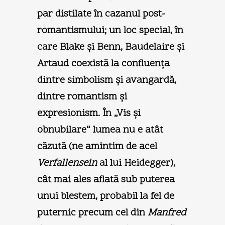
par distilate în cazanul post-
romantismului; un loc special, în
care Blake şi Benn, Baudelaire şi
Artaud coexistă la confluenţa
dintre simbolism şi avangardă,
dintre romantism şi
expresionism. În „Vis şi
obnubilare“ lumea nu e atât
căzută (ne amintim de acel
Verfallensein
al lui Heidegger),
cât mai ales aflată sub puterea
unui blestem, probabil la fel de
puternic precum cel din
Manfred