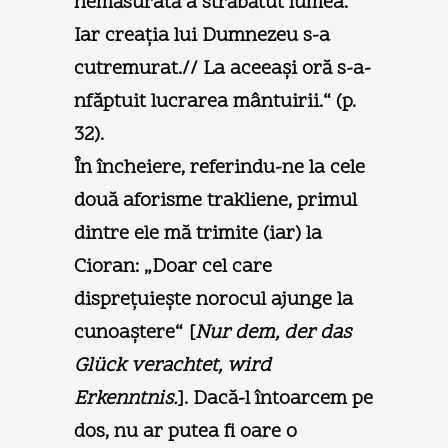
nemăsurată a străbătut lumea.
Iar creaţia lui Dumnezeu s-a
cutremurat.// La aceeaşi oră s-a-
nfăptuit lucrarea mântuirii.“ (p.
32).
În încheiere, referindu-ne la cele
două aforisme trakliene, primul
dintre ele mă trimite (iar) la
Cioran: „Doar cel care
dispreţuieşte norocul ajunge la
cunoaştere“ [
Nur dem, der das
Glück verachtet, wird
Erkenntnis.
]. Dacă-l întoarcem pe
dos, nu ar putea fi oare o