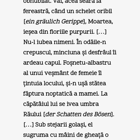
obnubilat. Vai, acea seară la
fereastră, când un schelet oribil
[
ein gräulich Gerippe
], Moartea,
ieşea din floriile purpurii. […]
Nu-l iubea nimeni. În odăile-n
crepuscul, minciuna şi desfrâul îi
ardeau capul. Foşnetu-albastru
al unui veşmânt de femeie îl
ţintuia locului, şi-n uşă stătea
făptura noptatică a mamei. La
căpătâiul lui se ivea umbra
Răului [
der Schatten des Bösen
].
[…] Sub stejarii golaşi, el
sugruma cu mâini de gheaţă o