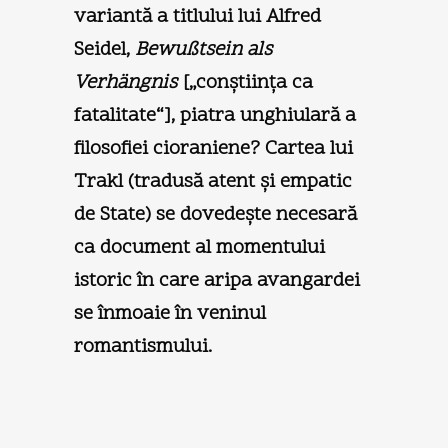
variantă a titlului lui Alfred
Seidel,
Bewußtsein als
Verhängnis
[„conştiinţa ca
fatalitate“], piatra unghiulară a
filosofiei cioraniene? Cartea lui
Trakl (tradusă atent şi empatic
de State) se dovedeşte necesară
ca document al momentului
istoric în care aripa avangardei
se înmoaie în veninul
romantismului.