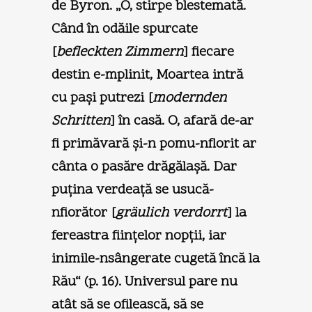
de Byron. „O, stirpe blestemată.
Când în odăile spurcate
[
befleckten Zimmern
] fiecare
destin e-mplinit, Moartea intră
cu paşi putrezi [
modernden
Schritten
] în casă. O, afară de-ar
fi primăvară şi-n pomu-nflorit ar
cânta o pasăre drăgălaşă. Dar
puţina verdeaţă se usucă-
nfiorător [
gräulich verdorrt
] la
fereastra fiinţelor nopţii, iar
inimile-nsângerate cugetă încă la
Rău“ (p. 16). Universul pare nu
atât să se ofilească, să se