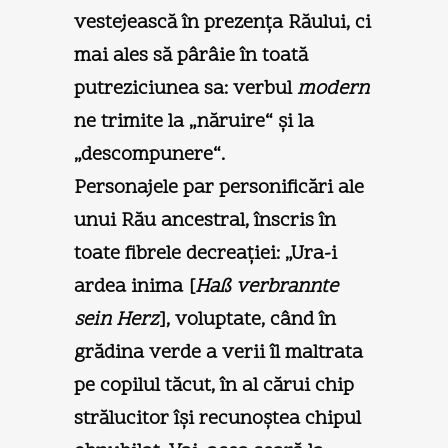
vestejească în prezenţa Răului, ci
mai ales să pârâie în toată
putreziciunea sa: verbul
modern
ne trimite la „năruire“ şi la
„descompunere“.
Personajele par personificări ale
unui Rău ancestral, înscris în
toate fibrele decreaţiei: „Ura-i
ardea inima [
Haß verbrannte
sein Herz
], voluptate, când în
grădina verde a verii îl maltrata
pe copilul tăcut, în al cărui chip
strălucitor îşi recunoştea chipul