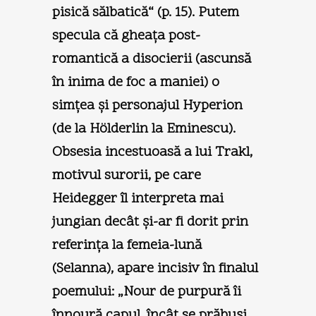
pisică sălbatică“ (p. 15). Putem
specula că gheaţa post-
romantică a disocierii (ascunsă
în inima de foc a maniei) o
simţea şi personajul Hyperion
(de la Hölderlin la Eminescu).
Obsesia incestuoasă a lui Trakl,
motivul surorii, pe care
Heidegger îl interpreta mai
jungian decât şi-ar fi dorit prin
referinţa la femeia-lună
(Selanna), apare incisiv în finalul
poemului: „Nour de purpură îi
înnoură capul, încât se prăbuşi