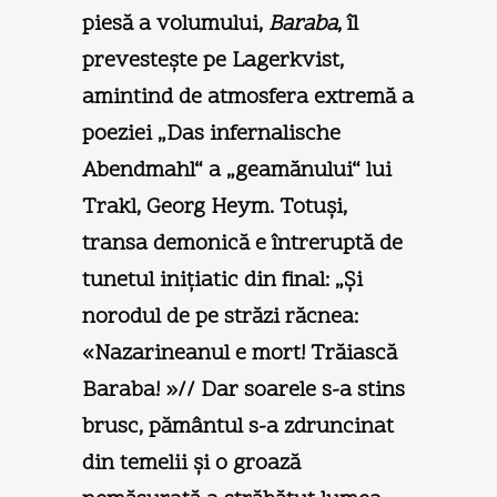
piesă a volumului,
Baraba
, îl
prevesteşte pe Lagerkvist,
amintind de atmosfera extremă a
poeziei „Das infernalische
Abendmahl“ a „geamănului“ lui
Trakl, Georg Heym. Totuşi,
transa demonică e întreruptă de
tunetul iniţiatic din final: „Şi
norodul de pe străzi răcnea:
«Nazarineanul e mort! Trăiască
Baraba! »// Dar soarele s-a stins
brusc, pământul s-a zdruncinat
din temelii şi o groază