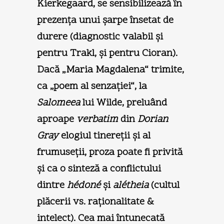
Kierkegaard, se sensibilizează în
prezenţa unui şarpe însetat de
durere (diagnostic valabil şi
pentru Trakl, şi pentru Cioran).
Dacă „Maria Magdalena“ trimite,
ca „poem al senzaţiei“, la
Salomeea
lui Wilde, preluând
aproape
verbatim
din
Dorian
Gray
elogiul tinereţii şi al
frumuseţii, proza poate fi privită
şi ca o sinteză a conflictului
dintre
hédoné
şi
alétheia
(cultul
plăcerii vs. raţionalitate &
intelect). Cea mai întunecată