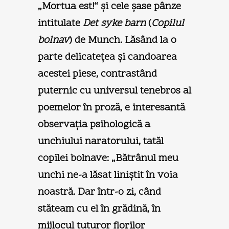
„Mortua est!“ şi cele şase pânze
intitulate
Det syke barn
(
Copilul
bolnav
) de Munch. Lăsând la o
parte delicateţea şi candoarea
acestei piese, contrastând
puternic cu universul tenebros al
poemelor în proză, e interesantă
observaţia psihologică a
unchiului naratorului, tatăl
copilei bolnave: „Bătrânul meu
unchi ne-a lăsat liniştit în voia
noastră. Dar într-o zi, când
stăteam cu el în grădină, în
mijlocul tuturor florilor