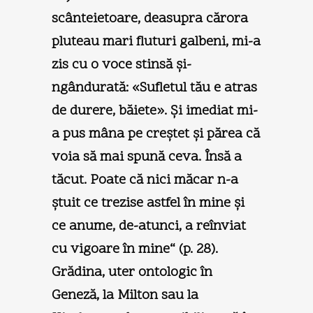
scânteietoare, deasupra cărora
pluteau mari fluturi galbeni, mi-a
zis cu o voce stinsă şi-
ngândurată: «Sufletul tău e atras
de durere, băiete». Şi imediat mi-
a pus mâna pe creştet şi părea că
voia să mai spună ceva. Însă a
tăcut. Poate că nici măcar n-a
ştuit ce trezise astfel în mine şi
ce anume, de-atunci, a reînviat
cu vigoare în mine“ (p. 28).
Grădina, uter ontologic în
Geneză, la Milton sau la