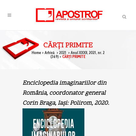
CĂRŢI PRIMITE
Home
>
Arhivă
>
2021
>
Anul XXXII, 2021, nr. 2
(369)
>
CĂRŢI PRIMITE
Enciclopedia imaginariilor din
România, coordonator general
Corin Braga, Iaşi: Polirom, 2020.