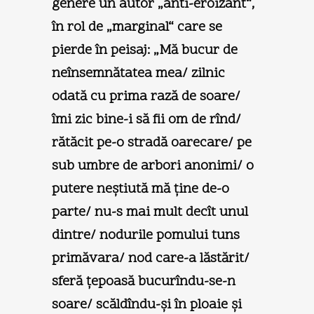
genere un autor „anti-eroizant“,
în rol de „marginal“ care se
pierde în peisaj: „Mă bucur de
neînsemnătatea mea/ zilnic
odată cu prima rază de soare/
îmi zic bine-i să fii om de rînd/
rătăcit pe-o stradă oarecare/ pe
sub umbre de arbori anonimi/ o
putere neştiută mă ţine de-o
parte/ nu-s mai mult decît unul
dintre/ nodurile pomului tuns
primăvara/ nod care-a lăstărit/
sferă ţepoasă bucurîndu-se-n
soare/ scăldîndu-şi în ploaie şi