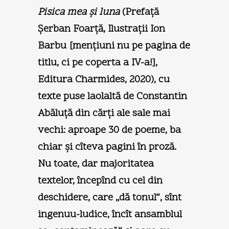
Pisica mea şi luna
(Prefaţă
Şerban Foarţă, Ilustraţii Ion
Barbu [menţiuni nu pe pagina de
titlu, ci pe coperta a IV-a!],
Editura Charmides, 2020), cu
texte puse laolaltă de Constantin
Abăluţă din cărţi ale sale mai
vechi: aproape 30 de poeme, ba
chiar şi cîteva pagini în proză.
Nu toate, dar majoritatea
textelor, începînd cu cel din
deschidere, care „dă tonul“, sînt
ingenuu-ludice, încît ansamblul