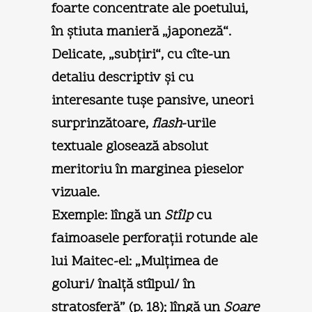
foarte concentrate ale poetului,
în ştiuta manieră „japoneză“.
Delicate, „subţiri“, cu cîte-un
detaliu descriptiv şi cu
interesante tuşe pansive, uneori
surprinzătoare,
flash
-urile
textuale glosează absolut
meritoriu în marginea pieselor
vizuale.
Exemple: lîngă un
Stîlp
cu
faimoasele perforaţii rotunde ale
lui Maitec-el: „Mulţimea de
goluri/ înalţă stîlpul/ în
stratosferă” (p. 18); lîngă un
Soare