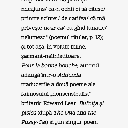
ndeajuns/ ca-n ochii ei să citesc/
printre scîntei/ de catifea/ că mă
priveşte
doar ea
/ cu gînd lunatic/
nelumesc“ (poemul titular, p. 12);
şi tot aşa, în volute feline,
şarmant-neliniştitoare.
Pour la bonne bouche
, autorul
adaugă într-o
Addenda
traducerile a două poeme ale
faimosului „nonsensicalist“
britanic Edward Lear:
Bufniţa şi
pisica
(după
The Owl and the
Pussy-Cat
) şi „un singur poem