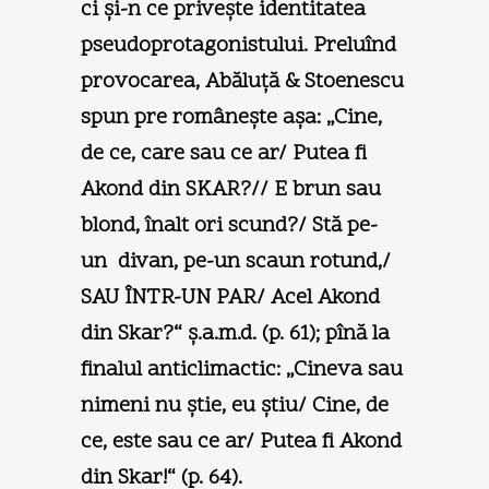
ci şi-n ce priveşte identitatea
pseudoprotagonistului. Preluînd
provocarea, Abăluţă & Stoenescu
spun pre româneşte aşa: „Cine,
de ce, care sau ce ar/ Putea fi
Akond din SKAR?// E brun sau
blond, înalt ori scund?/ Stă pe-
un divan, pe-un scaun rotund,/
SAU ÎNTR-UN PAR/ Acel Akond
din Skar?“ ş.a.m.d. (p. 61); pînă la
finalul anticlimactic: „Cineva sau
nimeni nu ştie, eu ştiu/ Cine, de
ce, este sau ce ar/ Putea fi Akond
din Skar!“ (p. 64).