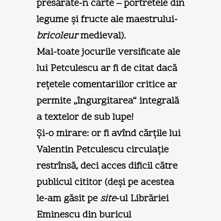
presărate-n carte – portretele din
legume şi fructe ale maestrului-
bricoleur
medieval).
Mai-toate jocurile versificate ale
lui Petculescu ar fi de citat dacă
reţetele comentariilor critice ar
permite „îngurgitarea“ integrală
a textelor de sub lupe!
Şi-o mirare: or fi avînd cărţile lui
Valentin Petculescu circulaţie
restrînsă, deci acces dificil către
publicul cititor (deşi pe acestea
le-am găsit pe
site
-ul Librăriei
Eminescu din buricul