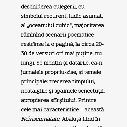
deschiderea culegerii, cu
simbolul recurent, ludic asumat,
al „oceanului cubic“, majoritatea
rămînînd scenarii poematice
restrînse la o pagină, la circa 20-
30 de versuri ori mai puţine, nu
lungi. Se menţin şi datările, ca-n
jurnalele propriu-zise, şi temele
principale: trecerea timpului,
nostalgiile şi spaimele senectuţii,
apropierea sfîrşitului. Printre
cele mai caracteristice – această
Neînsemnătate
, Abăluţă fiind în