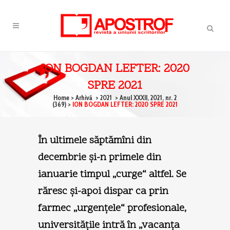
ION BOGDAN LEFTER: 2020
SPRE 2021
Home
>
Arhivă
>
2021
>
Anul XXXII, 2021, nr. 2
(369)
>
ION BOGDAN LEFTER: 2020 SPRE 2021
În ultimele săptămîni din
decembrie şi-n primele din
ianuarie timpul „curge“ altfel. Se
răresc şi-apoi dispar ca prin
farmec „urgenţele“ profesionale,
universităţile intră în „vacanţa