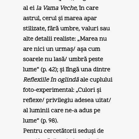
al ei
la Vama Veche
, în care
astrul, cerul şi marea apar
stilizate, fără umbre, valuri sau
alte detalii realiste: „Marea nu
are nici un urmaş/ aşa cum
soarele nu lasă/ umbră peste
lume“ (p. 42); şi lîngă una dintre
Reflexiile în oglindă
ale cuplului
foto-experimental: „Culori şi
reflexe/ privilegiu adesea uitat/
al luminii care ne-a adus pe
lume“ (p. 98).
Pentru cercetătorii seduşi de