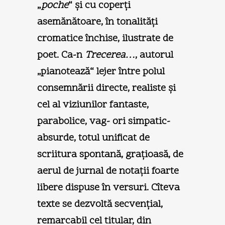
„
poche
“ şi cu coperţi
asemănătoare, în tonalităţi
cromatice închise, ilustrate de
poet. Ca-n
Trecerea…
, autorul
„pianotează“ lejer între polul
consemnării directe, realiste şi
cel al viziunilor fantaste,
parabolice, vag- ori simpatic-
absurde, totul unificat de
scriitura spontană, graţioasă, de
aerul de jurnal de notaţii foarte
libere dispuse în versuri. Cîteva
texte se dezvoltă secvenţial,
remarcabil cel titular, din