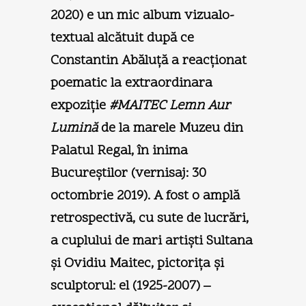
2020) e un mic album vizualo-
textual alcătuit după ce
Constantin Abăluţă a reacţionat
poematic la extraordinara
expoziţie
#MAITEC Lemn Aur
Lumină
de la marele Muzeu din
Palatul Regal, în inima
Bucureştilor (vernisaj: 30
octombrie 2019). A fost o amplă
retrospectivă, cu sute de lucrări,
a cuplului de mari artişti Sultana
şi Ovidiu Maitec, pictoriţa şi
sculptorul: el (1925-2007) –