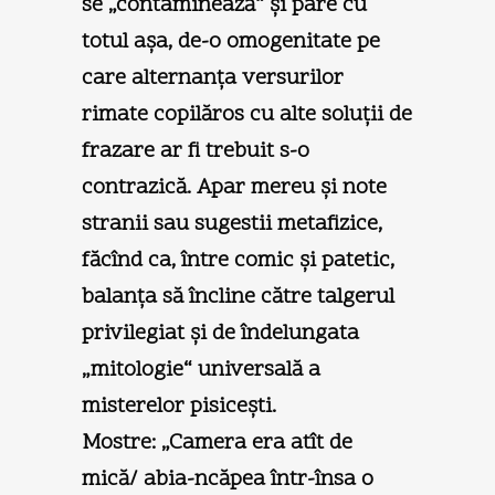
se „contaminează“ şi pare cu
totul aşa, de-o omogenitate pe
care alternanţa versurilor
rimate copilăros cu alte soluţii de
frazare ar fi trebuit s-o
contrazică. Apar mereu şi note
stranii sau sugestii metafizice,
făcînd ca, între comic şi patetic,
balanţa să încline către talgerul
privilegiat şi de îndelungata
„mitologie“ universală a
misterelor pisiceşti.
Mostre: „Camera era atît de
mică/ abia-ncăpea într-însa o