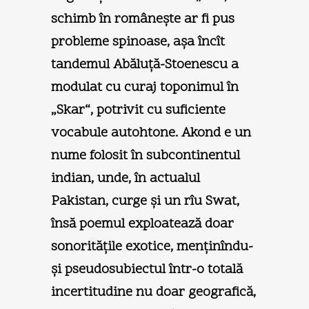
schimb în româneşte ar fi pus
probleme spinoase, aşa încît
tandemul Abăluţă-Stoenescu a
modulat cu curaj toponimul în
„Skar“, potrivit cu suficiente
vocabule autohtone. Akond e un
nume folosit în subcontinentul
indian, unde, în actualul
Pakistan, curge şi un rîu Swat,
însă poemul exploatează doar
sonorităţile exotice, menţinîndu-
şi pseudosubiectul într-o totală
incertitudine nu doar geografică,