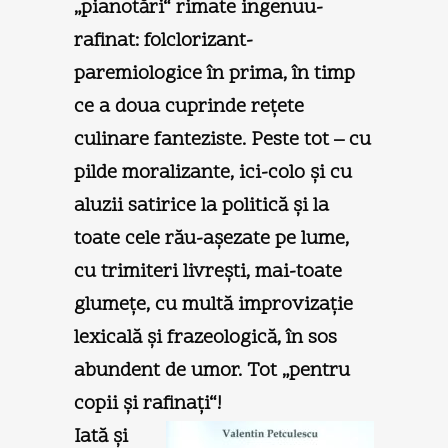
„pianotări“ rimate ingenuu-
rafinat: folclorizant-
paremiologice în prima, în timp
ce a doua cuprinde reţete
culinare fanteziste. Peste tot – cu
pilde moralizante, ici-colo şi cu
aluzii satirice la politică şi la
toate cele rău-aşezate pe lume,
cu trimiteri livreşti, mai-toate
glumeţe, cu multă improvizaţie
lexicală şi frazeologică, în sos
abundent de umor. Tot „pentru
copii şi rafinaţi“!
Iată şi