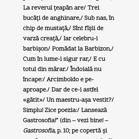
La reverul ţeapăn are/ Trei
bucăţi de anghinare,/ Sub nas, în
chip de mustaţă,/ Sînt fîşii de
varză creaţă,/ Iar celebru-i
barbişon/ Pomădat la Barbizon,/
Cum în lume-i sigur rar,/ E cu
totul din mărar./ Îndoială nu
încape:/ Arcimboldo e pe-
aproape./ Dar de ce-i astfel
«gătit»/ Un maestru-aşa vestit?/
Simplu! Zice poezia:/ Lansează
Gastrosofia!” (din – vezi bine! –
Gastrosofia
, p. 10; pe copertă şi