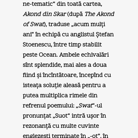
ne-tematic“ din toată cartea,
Akond din Skar
(după
The Akond
of Swat
), traduse „acum mulţi
ani” în echipă cu anglistul Ştefan
Stoenescu, între timp stabilit
peste Ocean. Ambele echivalări
sînt splendide, mai ales a doua
fiind şi încîntătoare, începînd cu
isteaţa soluţie aleasă pentru a
putea multiplica rimele din
refrenul poemului: „
Swat
“-ul
pronunţat „Suot“ intră uşor în
rezonanţă cu multe cuvinte
englezeşti terminate în „-ot”, în