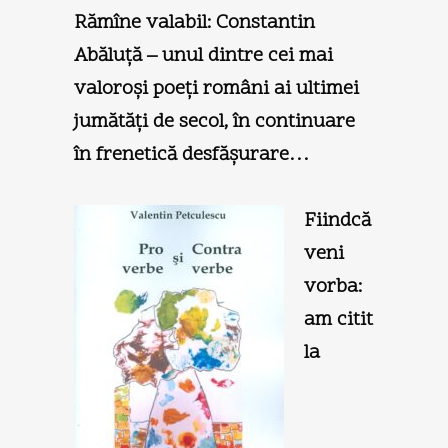
Rămîne valabil: Constantin
Abăluţă – unul dintre cei mai
valoroşi poeţi români ai ultimei
jumătăţi de secol, în continuare
în frenetică desfăşurare…
Fiindcă
veni
vorba:
am citit
la