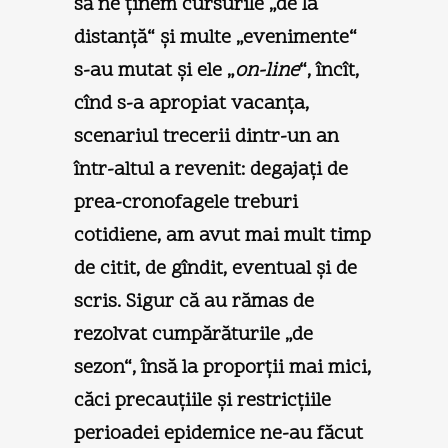
să ne ţinem cursurile „de la
distanţă“ şi multe „evenimente“
s-au mutat şi ele „
on-line
“, încît,
cînd s-a apropiat vacanţa,
scenariul trecerii dintr-un an
într-altul a revenit: degajaţi de
prea-cronofagele treburi
cotidiene, am avut mai mult timp
de citit, de gîndit, eventual şi de
scris. Sigur că au rămas de
rezolvat cumpărăturile „de
sezon“, însă la proporţii mai mici,
căci precauţiile şi restricţiile
perioadei epidemice ne-au făcut