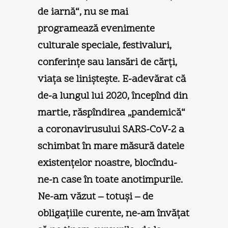
de iarnă“, nu se mai
programează evenimente
culturale speciale, festivaluri,
conferinţe sau lansări de cărţi,
viaţa se linişteşte. E-adevărat că
de-a lungul lui 2020, începînd din
martie, răspîndirea „pandemică“
a coronavirusului SARS-CoV-2 a
schimbat în mare măsură datele
existenţelor noastre, blocîndu-
ne-n case în toate anotimpurile.
Ne-am văzut – totuşi – de
obligaţiile curente, ne-am învăţat