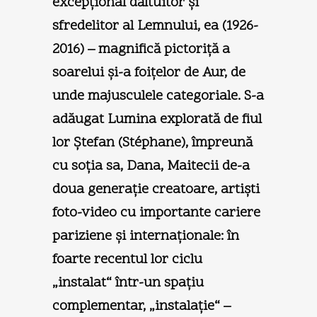
excepţional dăltuitor şi
sfredelitor al Lemnului, ea (1926-
2016) – magnifică pictoriţă a
soarelui şi-a foiţelor de Aur, de
unde majusculele categoriale. S-a
adăugat Lumina explorată de fiul
lor Ştefan (Stéphane), împreună
cu soţia sa, Dana, Maitecii de-a
doua generaţie creatoare, artişti
foto-video cu importante cariere
pariziene şi internaţionale: în
foarte recentul lor ciclu
„instalat“ într-un spaţiu
complementar, „instalaţie“ –