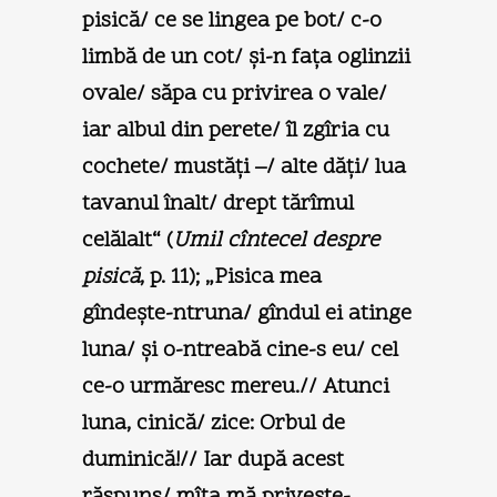
pisică/ ce se lingea pe bot/ c-o
limbă de un cot/ şi-n faţa oglinzii
ovale/ săpa cu privirea o vale/
iar albul din perete/ îl zgîria cu
cochete/ mustăţi –/ alte dăţi/ lua
tavanul înalt/ drept tărîmul
celălalt“ (
Umil cîntecel despre
pisică
, p. 11); „Pisica mea
gîndeşte-ntruna/ gîndul ei atinge
luna/ şi o-ntreabă cine-s eu/ cel
ce-o urmăresc mereu.// Atunci
luna, cinică/ zice: Orbul de
duminică!// Iar după acest
răspuns/ mîţa mă priveşte-