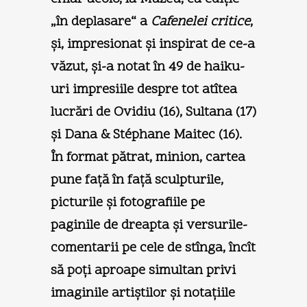
„în deplasare“ a
Cafenelei critice
,
şi, impresionat şi inspirat de ce-a
văzut, şi-a notat în 49 de haiku-
uri impresiile despre tot atîtea
lucrări de Ovidiu (16), Sultana (17)
şi Dana & Stéphane Maitec (16).
În format pătrat, minion, cartea
pune faţă în faţă sculpturile,
picturile şi fotografiile pe
paginile de dreapta şi versurile-
comentarii pe cele de stînga, încît
să poţi aproape simultan privi
imaginile artiştilor şi notaţiile