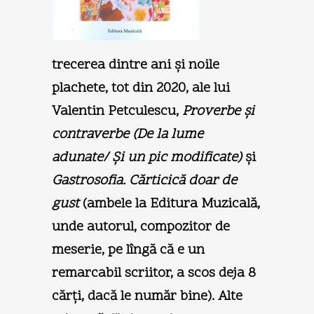
trecerea dintre ani şi noile
plachete, tot din 2020, ale lui
Valentin Petculescu,
Proverbe şi
contraverbe (De la lume
adunate/ Şi un pic modificate)
şi
Gastrosofia. Cărticică doar de
gust
(ambele la Editura Muzicală,
unde autorul, compozitor de
meserie, pe lîngă că e un
remarcabil scriitor, a scos deja 8
cărţi, dacă le număr bine). Alte