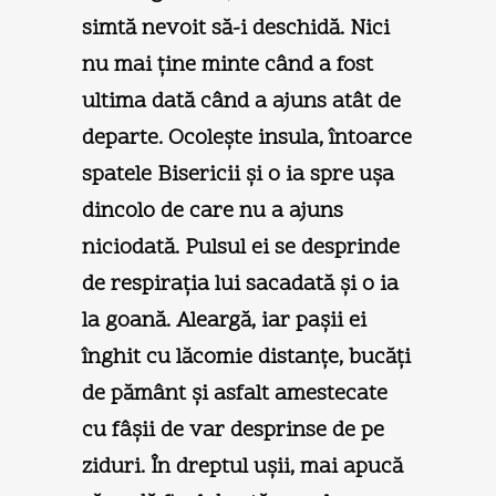
simtă nevoit să-i deschidă. Nici
nu mai ţine minte când a fost
ultima dată când a ajuns atât de
departe. Ocoleşte insula, întoarce
spatele Bisericii şi o ia spre uşa
dincolo de care nu a ajuns
niciodată. Pulsul ei se desprinde
de respiraţia lui sacadată şi o ia
la goană. Aleargă, iar paşii ei
înghit cu lăcomie distanţe, bucăţi
de pământ şi asfalt amestecate
cu fâşii de var desprinse de pe
ziduri. În dreptul uşii, mai apucă