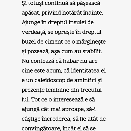
Şi totuşi continuă să păşească
apăsat, privind hotărât înainte.
Ajunge în dreptul insulei de
verdeaţă, se opreşte în dreptul
buzei de ciment ce o mărgineşte
şi pozează, aşa cum au stabilit.
Nu contează că habar nu are
cine este acum, că identitatea ei
e un caleidoscop de amintiri şi
prezenţe feminine din trecutul
lui. Tot ce o interesează e să
ajungă cât mai aproape, să-i
câştige încrederea, să fie atât de
convingătoare, încât el să se