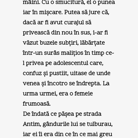
mâini. Cu o smucitură, el o punea
iar în mişcare. Putea să jure că,
dacă ar fi avut curajul să
privească din nou în sus, i-ar fi
văzut buzele subţiri, lăbărţate
într-un surâs maliţios în timp ce-
l privea pe adolescentul care,
confuz şi pustiit, uitase de unde
venea şi încotro se îndrepta. La
urma urmei, era o femeie
frumoasă.
De îndată ce păşea pe strada
Antim, gândurile lui se tulburau,
iar ei îi era din ce în ce mai greu