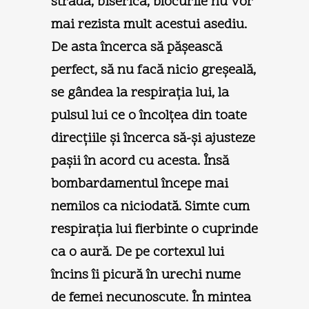
strada, biserica, blocurile nu vor
mai rezista mult acestui asediu.
De asta încerca să păşească
perfect, să nu facă nicio greşeală,
se gândea la respiraţia lui, la
pulsul lui ce o încolţea din toate
direcţiile şi încerca să-şi ajusteze
paşii în acord cu acesta. Însă
bombardamentul începe mai
nemilos ca niciodată. Simte cum
respiraţia lui fierbinte o cuprinde
ca o aură. De pe cortexul lui
încins îi picură în urechi nume
de femei necunoscute. În mintea