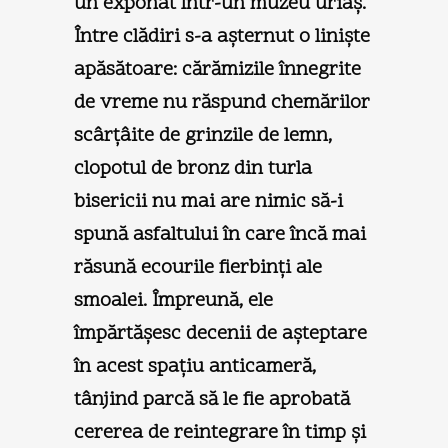
un exponat într-un muzeu uriaş.
Între clădiri s-a aşternut o linişte
apăsătoare: cărămizile înnegrite
de vreme nu răspund chemărilor
scârţâite de grinzile de lemn,
clopotul de bronz din turla
bisericii nu mai are nimic să-i
spună asfaltului în care încă mai
răsună ecourile fierbinţi ale
smoalei. Împreună, ele
împărtăşesc decenii de aşteptare
în acest spaţiu anticameră,
tânjind parcă să le fie aprobată
cererea de reintegrare în timp şi