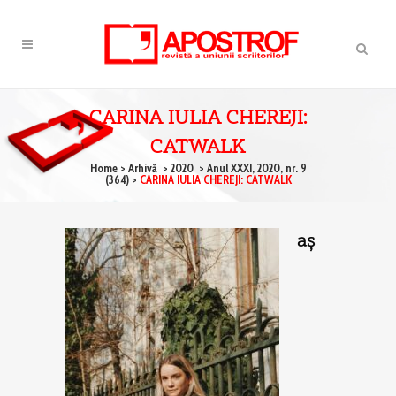
CARINA IULIA CHEREJI:
CATWALK
Home
>
Arhivă
>
2020
>
Anul XXXI, 2020, nr. 9
(364)
>
CARINA IULIA CHEREJI: CATWALK
aş