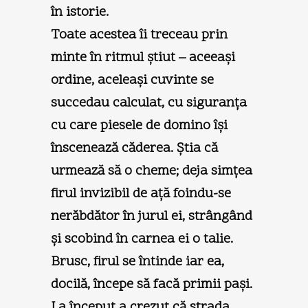
în istorie.
Toate acestea îi treceau prin
minte în ritmul ştiut – aceeaşi
ordine, aceleaşi cuvinte se
succedau calculat, cu siguranţa
cu care piesele de domino îşi
înscenează căderea. Ştia că
urmează să o cheme; deja simţea
firul invizibil de aţă foindu-se
nerăbdător în jurul ei, strângând
şi scobind în carnea ei o talie.
Brusc, firul se întinde iar ea,
docilă, începe să facă primii paşi.
La început a crezut că strada