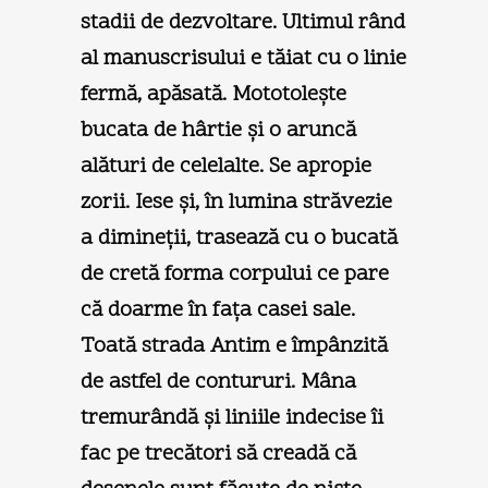
stadii de dezvoltare. Ultimul rând
al manuscrisului e tăiat cu o linie
fermă, apăsată. Mototoleşte
bucata de hârtie şi o aruncă
alături de celelalte. Se apropie
zorii. Iese şi, în lumina străvezie
a dimineţii, trasează cu o bucată
de cretă forma corpului ce pare
că doarme în faţa casei sale.
Toată strada Antim e împânzită
de astfel de contururi. Mâna
tremurândă şi liniile indecise îi
fac pe trecători să creadă că