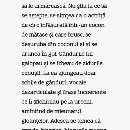
să le urmărească. Nu ştia la ce să
se aştepte, se simţea ca o actriţă
de circ înfăşurată într-un cocon
de mătase şi care brusc, se
deşuruba din coconul ei şi se
arunca în gol. Gândurile lui
galopau şi se izbeau de zidurile
cenuşii. La ea ajungeau doar
schije de gânduri, vocale
dezarticulate şi fraze incoerente
ce îi şfichiuiau pe la urechi,
amintind de mieunatul
gloanţelor. Adesea se temea că