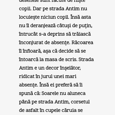
desenele sunt făcute de nişte
copii. Dar pe strada Antim nu
locuieşte niciun copil. Însă asta
nu îl deranjează câtuşi de puţin,
întrucât s-a deprins să trăiască
înconjurat de absenţe. Răcoarea
îl înfioară, aşa că decide să se
întoarcă la masa de scris. Strada
Antim e un decor înşelător,
ridicat în jurul unei mari
absenţe. Însă ei preferă să îi
spună că: Soarele nu aluneca
până pe strada Antim, corsetul
de asfalt în cupele căruia se