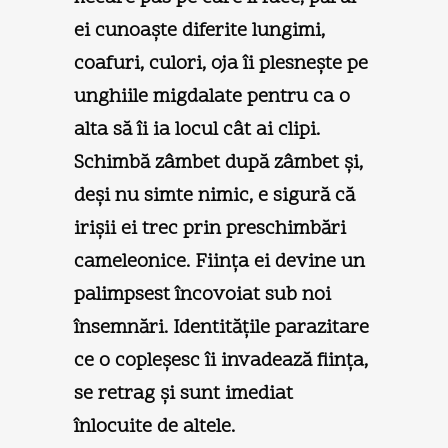
ei cunoaşte diferite lungimi,
coafuri, culori, oja îi plesneşte pe
unghiile migdalate pentru ca o
alta să îi ia locul cât ai clipi.
Schimbă zâmbet după zâmbet şi,
deşi nu simte nimic, e sigură că
irişii ei trec prin preschimbări
cameleonice. Fiinţa ei devine un
palimpsest încovoiat sub noi
însemnări. Identităţile parazitare
ce o copleşesc îi invadează fiinţa,
se retrag şi sunt imediat
înlocuite de altele.