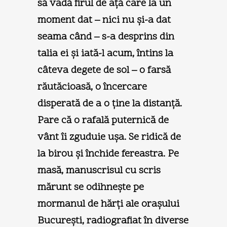
să vadă firul de aţă care la un
moment dat – nici nu şi-a dat
seama când – s-a desprins din
talia ei şi iată-l acum, întins la
câteva degete de sol – o farsă
răutăcioasă, o încercare
disperată de a o ţine la distanţă.
Pare că o rafală puternică de
vânt îi zguduie uşa. Se ridică de
la birou şi închide fereastra. Pe
masă, manuscrisul cu scris
mărunt se odihneşte pe
mormanul de hărţi ale oraşului
Bucureşti, radiografiat în diverse