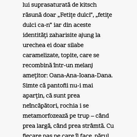
lui suprasaturată de kitsch
răsună doar „Fetiţe dulci”, „fetiţe
dulci ca-n” iar din aceste
identităţi zaharisite ajung la
urechea ei doar silabe
caramelizate, topite, care se
recombină într-un melanj
ameţitor: Oana-Ana-Ioana-Dana.
Simte că pantofii nu-i mai
aparţin, că sunt prea
neîncăpători, rochia i se
metamorfozează pe trup – când
prea largă, când prea strâmtă. Cu
fiecare pas pe care îl face, părul