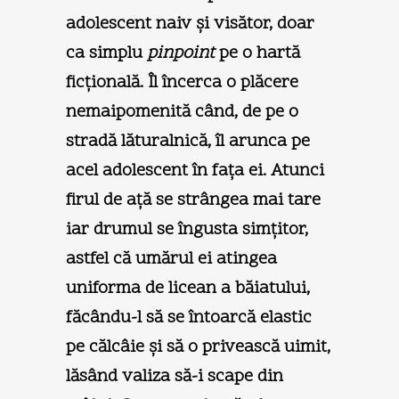
adolescent naiv şi visător, doar
ca simplu
pinpoint
pe o hartă
ficţională. Îl încerca o plăcere
nemaipomenită când, de pe o
stradă lăturalnică, îl arunca pe
acel adolescent în faţa ei. Atunci
firul de aţă se strângea mai tare
iar drumul se îngusta simţitor,
astfel că umărul ei atingea
uniforma de licean a băiatului,
făcându-l să se întoarcă elastic
pe călcâie şi să o privească uimit,
lăsând valiza să-i scape din