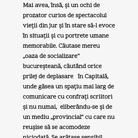
Mai avea, însă, şi un ochi de
prozator curios de spectacolul
vieţii din jur şi în stare să-l evoce
în situaţii şi cu portrete umane
memorabile. Căutase mereu
„oaza de socializare“
bucureşteană, căutând orice
prilej de deplasare în Capitală,
unde găsea un spaţiu mai larg de
comunicare cu confraţi scriitori
şi nu numai, eliberându-se şi de
un mediu „provincial“ cu care nu
reuşise să se acomodeze
niciodată. Se arătase sensibil,