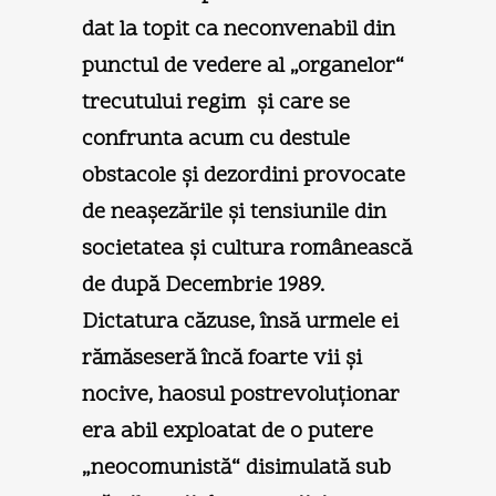
dat la topit ca neconvenabil din
punctul de vedere al „organelor“
trecutului regim şi care se
confrunta acum cu destule
obstacole şi dezordini provocate
de neaşezările şi tensiunile din
societatea şi cultura românească
de după Decembrie 1989.
Dictatura căzuse, însă urmele ei
rămăseseră încă foarte vii şi
nocive, haosul postrevoluţionar
era abil exploatat de o putere
„neocomunistă“ disimulată sub