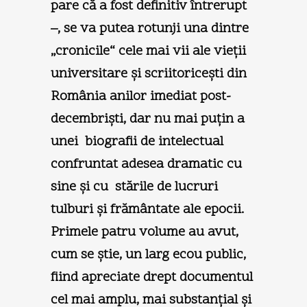
pare că a fost definitiv întrerupt
–, se va putea rotunji una dintre
„cronicile“ cele mai vii ale vieţii
universitare şi scriitoriceşti din
România anilor imediat post-
decembrişti, dar nu mai puţin a
unei biografii de intelectual
confruntat adesea dramatic cu
sine şi cu stările de lucruri
tulburi şi frământate ale epocii.
Primele patru volume au avut,
cum se ştie, un larg ecou public,
fiind apreciate drept documentul
cel mai amplu, mai substanţial şi