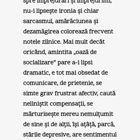
spre împrejurări şi împrejurimi,
nu-i lipseşte ironia şi chiar
sarcasmul, amărăciunea şi
dezamăgirea colorează frecvent
notele zilnice. Mai mult decât
oricând, amintita „oază de
socializare“ pare a-i lipsi
dramatic, e tot mai obsedat de
comunicare, de prietenie, se
simte grav frustrat afectiv, caută
neliniştit compensaţii, se
mărturiseşte mereu nemulţumit
de sine şi de alţii, îşi aţâţă, parcă,
stările depresive, are sentimentul