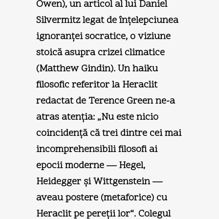
Owen), un articol al lui Daniel
Silvermitz legat de înţelepciunea
ignoranţei socratice, o viziune
stoică asupra crizei climatice
(Matthew Gindin). Un haiku
filosofic referitor la Heraclit
redactat de Terence Green ne-a
atras atenţia: „Nu este nicio
coincidenţă că trei dintre cei mai
incomprehensibili filosofi ai
epocii moderne — Hegel,
Heidegger şi Wittgenstein —
aveau postere (metaforice) cu
Heraclit pe pereţii lor“. Colegul