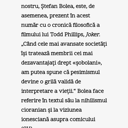
nostru, Ştefan Bolea, este, de
asemenea, prezent în acest
număr cu o cronică filosofică a
filmului lui Todd Phillips,
Joker
.
„Când cele mai avansate societăţi
îşi tratează membrii cei mai
dezavantajaţi drept «şobolani»,
am putea spune că pesimismul
devine o grilă validă de
interpretare a vieţii.“ Bolea face
referire în textul său la nihilismul
cioranian şi la viziunea
ionesciană asupra comicului