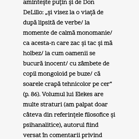
aminteşte puţin şi de Don
DeLillo: „şi visez la o viaţă de
după lipsită de verbe/ la
momente de calmă monomanie/
ca acesta-n care zac şi tac şi mă
holbez/ la cum oamenii se
bucură inocent/ cu zâmbete de
copil mongoloid pe buze/ că
soarele crapă tehnicolor pe cer“
(p. 86). Volumul lui Elekes are
multe straturi (am palpat doar
câteva din referinţele filosofice şi
psihanalitice), autorul fiind
versat în comentarii privind