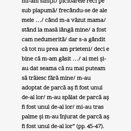
mi-am simţit/ picioarele reci pe
sub plapumă/ frecându-se de ale
mele …/ când m-a văzut mama/
stând la masă lângă mine/ a fost
cam nedumerită/ dar s-a gândit
că tot nu prea am prieteni/ deci e
bine că m-am găsit …/ ai mei şi-
au dat seama că nu mai puteam
să trăiesc fără mine/ m-au
adoptat de parcă aş fi fost unul
de-al lor/ m-au spălat de parcă aş
fi fost unul de-al lor/ mi-au tras
palme şi m-au înjurat de parcă aş
fi fost unul de-al lor“ (pp. 45-47).