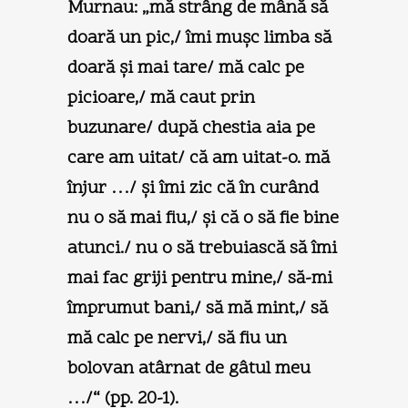
Murnau: „mă strâng de mână să
doară un pic,/ îmi muşc limba să
doară şi mai tare/ mă calc pe
picioare,/ mă caut prin
buzunare/ după chestia aia pe
care am uitat/ că am uitat-o. mă
înjur …/ şi îmi zic că în curând
nu o să mai fiu,/ şi că o să fie bine
atunci./ nu o să trebuiască să îmi
mai fac griji pentru mine,/ să-mi
împrumut bani,/ să mă mint,/ să
mă calc pe nervi,/ să fiu un
bolovan atârnat de gâtul meu
…/“ (pp. 20-1).