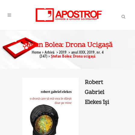
Ştefan Bolea: Drona Ucigaşă
Home
>
Arhivă
>
2019
>
anul XXX, 2019, nr. 4
(347)
>
Ştefan Bolea: Drona ucigaşă
Robert
Gabriel
Elekes îşi