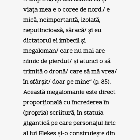
viaţa mea e o coree de nord./ e
mică, neimportantă, izolată,
neputincioasă, săracă/ şi eu
dictatorul ei imbecil şi
megaloman/ care nu mai are
nimic de pierdut/ şi atunci o să
trimită o dronă/ care să mă vrea/
în sfârşit/ doar pe mine“ (p. 85).
Această megalomanie este direct
proporţională cu încrederea în
(propria) scriitură, în statuia
gigantică pe care personajul liric
al lui Elekes şi-o construieşte din