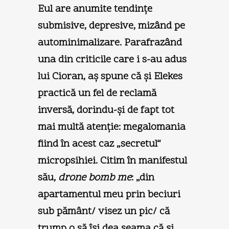
Eul are anumite tendinţe
submisive, depresive, mizând pe
autominimalizare. Parafrazând
una din criticile care i s-au adus
lui Cioran, aş spune că şi Elekes
practică un fel de reclamă
inversă, dorindu-şi de fapt tot
mai multă atenţie: megalomania
fiind în acest caz „secretul“
micropsihiei. Citim în manifestul
său,
drone bomb me
: „din
apartamentul meu prin beciuri
sub pământ/ visez un pic/ că
trump o să îşi dea seama că şi