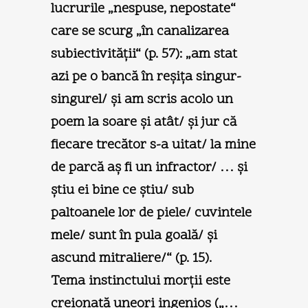
lucrurile „nespuse, nepostate“
care se scurg „în canalizarea
subiectivităţii“ (p. 57): „am stat
azi pe o bancă în reşiţa singur-
singurel/ şi am scris acolo un
poem la soare şi atât/ şi jur că
fiecare trecător s-a uitat/ la mine
de parcă aş fi un infractor/ … şi
ştiu ei bine ce ştiu/ sub
paltoanele lor de piele/ cuvintele
mele/ sunt în pula goală/ şi
ascund mitraliere/“ (p. 15).
Tema instinctului morţii este
creionată uneori ingenios („…