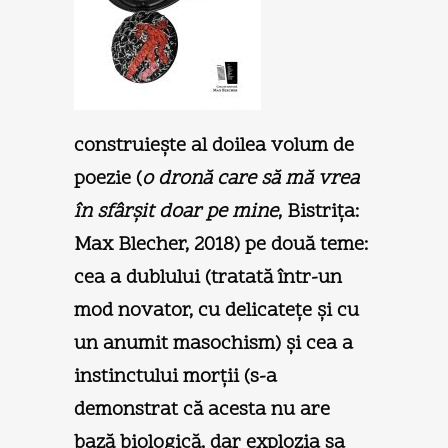
construieşte al doilea volum de
poezie (
o dronă care să mă vrea
în sfârşit doar pe mine
, Bistriţa:
Max Blecher, 2018) pe două teme:
cea a dublului (tratată într-un
mod novator, cu delicateţe şi cu
un anumit masochism) şi cea a
instinctului morţii (s-a
demonstrat că acesta nu are
bază biologică­, dar explozia sa