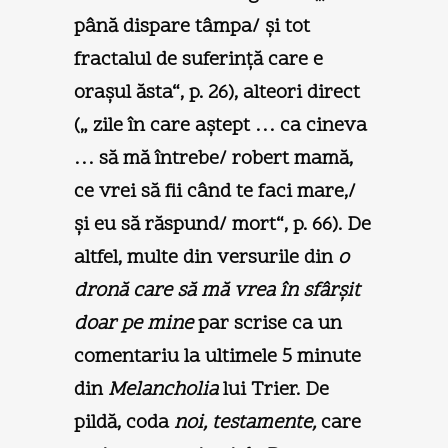
până dispare tâmpa/ şi tot
fractalul de suferinţă care e
oraşul ăsta“, p. 26), alteori direct
(„ zile în care aştept … ca cineva
… să mă întrebe/ robert mamă,
ce vrei să fii când te faci mare,/
şi eu să răspund/ mort“, p. 66). De
altfel, multe din versurile din
o
dronă care să mă vrea în sfârşit
doar pe mine
par scrise ca un
comentariu la ultimele 5 minute
din
Melancholia
lui Trier. De
pildă, coda
noi, testamente,
care