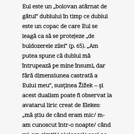
Eul este un „bolovan atârnat de
gâtul“ dublului în timp ce dublul
este un copac de care Eul se
leagă ca să se protejeze „de
buldozerele zilei“ (p. 65). „Am
putea spune că dublul mă
întrupează pe mine însumi, dar
fără dimensiunea castrată a
Eului meu“, susţinea Žižek ­– şi
acest dualism poate fi observat la
avatarul liric creat de Elekes:
„mă ştiu de când eram mic/ m-
am cunoscut într-o noapte/ când