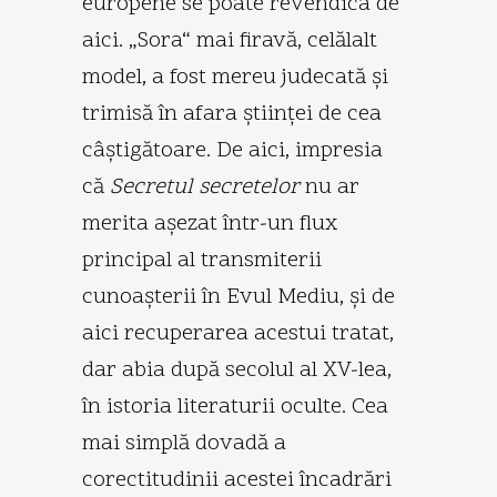
europene se poate revendica de
aici. „Sora“ mai firavă, celălalt
model, a fost mereu judecată şi
trimisă în afara ştiinţei de cea
câştigătoare. De aici, impresia
că
Secretul secretelor
nu ar
merita aşezat într-un flux
principal al transmiterii
cunoaşterii în Evul Mediu, şi de
aici recuperarea acestui tratat,
dar abia după secolul al XV-lea,
în istoria literaturii oculte. Cea
mai simplă dovadă a
corectitudinii acestei încadrări