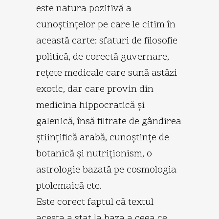
este natura pozitivă a
cunoştinţelor pe care le citim în
această carte: sfaturi de filosofie
politică, de corectă guvernare,
reţete medicale care sună astăzi
exotic, dar care provin din
medicina hippocratică şi
galenică, însă filtrate de gândirea
ştiinţifică arabă, cunoştinţe de
botanică şi nutriţionism, o
astrologie bazată pe cosmologia
ptolemaică etc.
Este corect faptul că textul
acesta a stat la baza a ceea ce