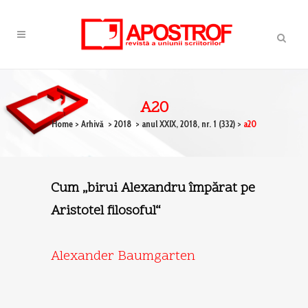
A20
Home
>
Arhivă
>
2018
>
anul XXIX, 2018, nr. 1 (332)
>
a20
Cum „birui Alexandru împărat pe
Aristotel filosoful“
Alexander Baumgarten