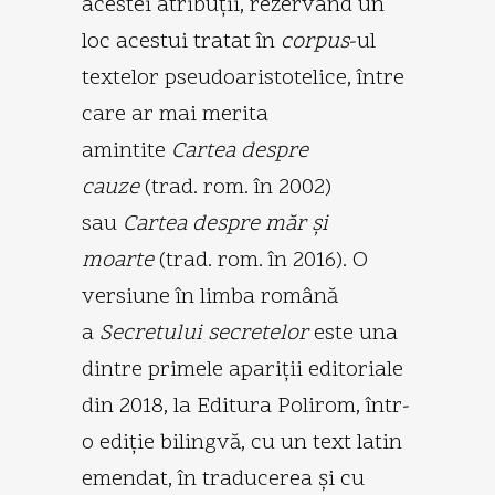
acestei atribuţii, rezervând un
loc acestui tratat în
corpus
-ul
textelor pseudoaristotelice, între
care ar mai merita
amintite
Cartea despre
cauze
(trad. rom. în 2002)
sau
Cartea despre măr şi
moarte
(trad. rom. în 2016). O
versiune în limba română
a
Secretului secretelor
este una
dintre primele apariţii editoriale
din 2018, la Editura Polirom, într-
o ediţie bilingvă, cu un text latin
emendat, în traducerea şi cu