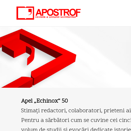
Apel „Echinox“ 50
Stimaţi redactori, colaboratori, prieteni a
Pentru a sărbători cum se cuvine cei cinci
volum de studii şi evocări dedicate istori