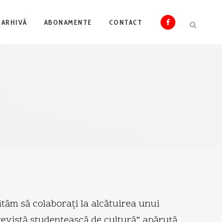
ARHIVĂ
ABONAMENTE
CONTACT
vităm să colaboraţi la alcătuirea unui
„revistă studenţească de cultură“ apărută