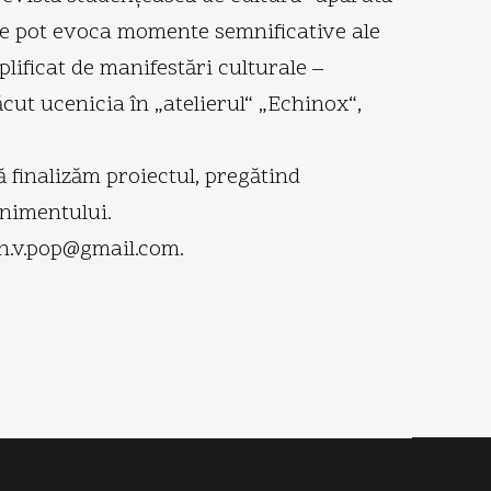
are pot evoca momente semnificative ale
mplificat de manifestări culturale –
ăcut ucenicia în „atelierul“ „Echinox“,
 finalizăm proiectul, pregătind
enimentului.
on.v.pop@gmail.com.