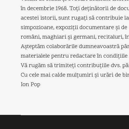
în decembrie 1968. Toţi deţinătorii de do
acestei istorii, sunt rugaţi să contribuie l
simpozioane, expoziţii documentare şi de ar
români, maghiari şi germani, recitaluri, întâ
Aşteptăm colaborările dumneavoastră până 
materialele pentru redactare în condiţiile
Vă rugăm să trimiteţi contribuţiile dvs. p
Cu cele mai calde mulţumiri şi urări de bin
Ion Pop