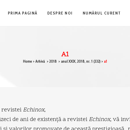
PRIMA PAGINĂ
DESPRE NOI
NUMĂRUL CURENT
A1
Home
>
Arhivă
>
2018
>
anul XXIX, 2018, nr. 1 (332)
>
a1
i revistei
Echinox
,
zeci de ani de existenţă a revistei
Echinox
, vă in
ei şi valorilor promovate de această prestigioasă 