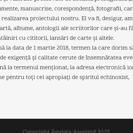
cumente, manuscrise, corespondenţă, fotografii, c
a realizarea proiectului nostru. El va fi, desigur, a
tă, albume, antologii ale scriitorilor care şi-au f
lniri cu cititorii, lansări de carte şi altele.
la data de 1 martie 2018, termen la care dorim să
 de exigenţă şi calitate cerute de însemnătatea ev
ână la termenul menţionat, la adresa electronică i
e pentru toţi cei apropiaţi de spiritul echinoxist,
Copyright Revista Apostrof 2023.